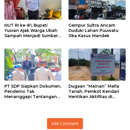
HUT RI ke-81, Bupati
Gempur Sultra Ancam
Yusran Ajak Warga Ubah
Duduki Lahan Puuwatu
Sampah Menjadi Sumber
Jika Kasus Mandek
Penghasilan
PT SDP Siapkan Dokumen,
Dugaan “Mainan” Mafia
Pendemo Tak
Tanah, Pemkot Kendari
Menanggapi Tantangan
Hentikan Aktifitas di
Adu Data
Lahan Sengketa Puwatu
Add Comment