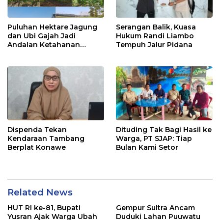
Puluhan Hektare Jagung
Serangan Balik, Kuasa
dan Ubi Gajah Jadi
Hukum Randi Liambo
Andalan Ketahanan
Tempuh Jalur Pidana
Pangan di Tirawuta
Dispenda Tekan
Dituding Tak Bagi Hasil ke
Kendaraan Tambang
Warga, PT SJAP: Tiap
Berplat Konawe
Bulan Kami Setor
Related News
HUT RI ke-81, Bupati
Gempur Sultra Ancam
Yusran Ajak Warga Ubah
Duduki Lahan Puuwatu