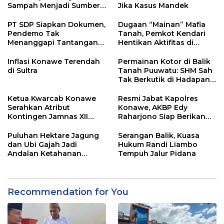
Sampah Menjadi Sumber
Jika Kasus Mandek
Penghasilan
PT SDP Siapkan Dokumen,
Dugaan “Mainan” Mafia
Pendemo Tak
Tanah, Pemkot Kendari
Menanggapi Tantangan
Hentikan Aktifitas di
Adu Data
Lahan Sengketa Puwatu
Inflasi Konawe Terendah
Permainan Kotor di Balik
di Sultra
Tanah Puuwatu: SHM Sah
Tak Berkutik di Hadapan
Dugaan Mafia
Ketua Kwarcab Konawe
Resmi Jabat Kapolres
Serahkan Atribut
Konawe, AKBP Edy
Kontingen Jamnas XII
Raharjono Siap Berikan
2026
Pelayanan Terbaik
Puluhan Hektare Jagung
Serangan Balik, Kuasa
dan Ubi Gajah Jadi
Hukum Randi Liambo
Andalan Ketahanan
Tempuh Jalur Pidana
Pangan di Tirawuta
Recommendation for You