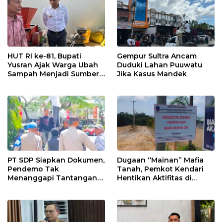
HUT RI ke-81, Bupati
Gempur Sultra Ancam
Yusran Ajak Warga Ubah
Duduki Lahan Puuwatu
Sampah Menjadi Sumber
Jika Kasus Mandek
Penghasilan
PT SDP Siapkan Dokumen,
Dugaan “Mainan” Mafia
Pendemo Tak
Tanah, Pemkot Kendari
Menanggapi Tantangan
Hentikan Aktifitas di
Adu Data
Lahan Sengketa Puwatu