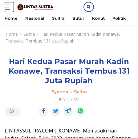
Home
Nasional
Sultra
Butur
Konut
Politik
H
S
Home
Sultra
Hari Kedua Pasar Murah Kadin Konawe,
k
Transaksi Tembus 131 Juta Rupiah
i
p
t
Hari Kedua Pasar Murah Kadin
o
c
Konawe, Transaksi Tembus 131
o
Juta Rupiah
n
t
Syahnal
-
Sultra
e
July 5, 2022
n
t
LINTASSULTRA.COM | KONAWE -Memasuki hari