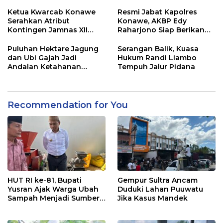
Dugaan Mafia
Ketua Kwarcab Konawe
Resmi Jabat Kapolres
Serahkan Atribut
Konawe, AKBP Edy
Kontingen Jamnas XII
Raharjono Siap Berikan
2026
Pelayanan Terbaik
Puluhan Hektare Jagung
Serangan Balik, Kuasa
dan Ubi Gajah Jadi
Hukum Randi Liambo
Andalan Ketahanan
Tempuh Jalur Pidana
Pangan di Tirawuta
Recommendation for You
HUT RI ke-81, Bupati
Gempur Sultra Ancam
Yusran Ajak Warga Ubah
Duduki Lahan Puuwatu
Sampah Menjadi Sumber
Jika Kasus Mandek
Penghasilan