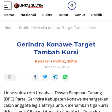
Home
Nasional
Sultra
Butur
Konut
Politik
H
S
Home
Politik
Gerindra Konawe Target Tambah Kursi
k
i
p
Gerindra Konawe Target
t
o
Tambah Kursi
c
o
Redaksi
-
Politik
,
Sultra
n
October 27, 2018
t
e
n
t
Lintassultra.com,Unaaha – Dewan Pimpinan Cabang
(DPC) Partai Gerindra Kabupaten Konawe menargetkan
calon anggota legislatifnya untuk menambah tiga kursi
di Pilcaleg 2019 mendatang. Saat ini,Partai Gerindra