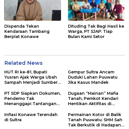
Dispenda Tekan
Dituding Tak Bagi Hasil ke
Kendaraan Tambang
Warga, PT SJAP: Tiap
Berplat Konawe
Bulan Kami Setor
Related News
HUT RI ke-81, Bupati
Gempur Sultra Ancam
Yusran Ajak Warga Ubah
Duduki Lahan Puuwatu
Sampah Menjadi Sumber
Jika Kasus Mandek
Penghasilan
PT SDP Siapkan Dokumen,
Dugaan “Mainan” Mafia
Pendemo Tak
Tanah, Pemkot Kendari
Menanggapi Tantangan
Hentikan Aktifitas di
Adu Data
Lahan Sengketa Puwatu
Inflasi Konawe Terendah
Permainan Kotor di Balik
di Sultra
Tanah Puuwatu: SHM Sah
Tak Berkutik di Hadapan