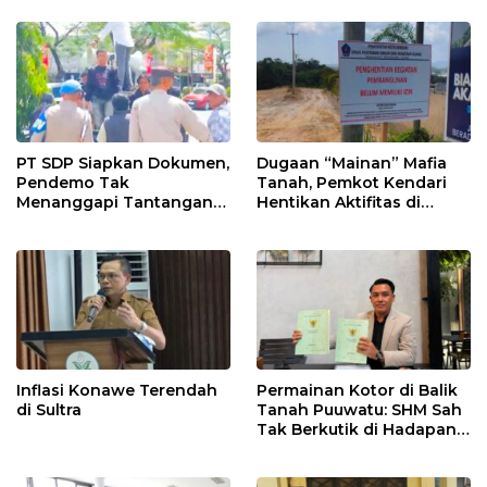
PT SDP Siapkan Dokumen,
Dugaan “Mainan” Mafia
Pendemo Tak
Tanah, Pemkot Kendari
Menanggapi Tantangan
Hentikan Aktifitas di
Adu Data
Lahan Sengketa Puwatu
Inflasi Konawe Terendah
Permainan Kotor di Balik
di Sultra
Tanah Puuwatu: SHM Sah
Tak Berkutik di Hadapan
Dugaan Mafia