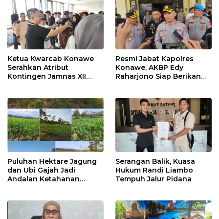
Ketua Kwarcab Konawe
Resmi Jabat Kapolres
Serahkan Atribut
Konawe, AKBP Edy
Kontingen Jamnas XII
Raharjono Siap Berikan
2026
Pelayanan Terbaik
Puluhan Hektare Jagung
Serangan Balik, Kuasa
dan Ubi Gajah Jadi
Hukum Randi Liambo
Andalan Ketahanan
Tempuh Jalur Pidana
Pangan di Tirawuta