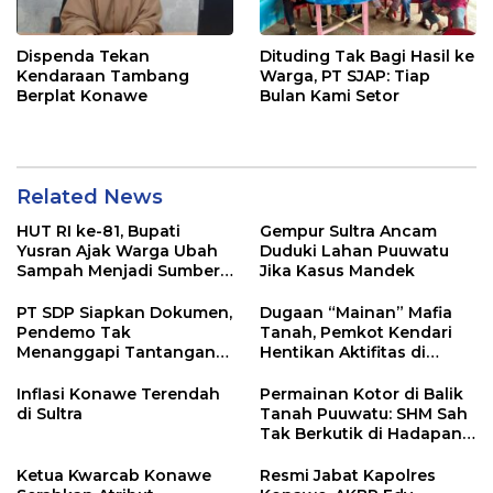
Dispenda Tekan
Dituding Tak Bagi Hasil ke
Kendaraan Tambang
Warga, PT SJAP: Tiap
Berplat Konawe
Bulan Kami Setor
Related News
HUT RI ke-81, Bupati
Gempur Sultra Ancam
Yusran Ajak Warga Ubah
Duduki Lahan Puuwatu
Sampah Menjadi Sumber
Jika Kasus Mandek
Penghasilan
PT SDP Siapkan Dokumen,
Dugaan “Mainan” Mafia
Pendemo Tak
Tanah, Pemkot Kendari
Menanggapi Tantangan
Hentikan Aktifitas di
Adu Data
Lahan Sengketa Puwatu
Inflasi Konawe Terendah
Permainan Kotor di Balik
di Sultra
Tanah Puuwatu: SHM Sah
Tak Berkutik di Hadapan
Dugaan Mafia
Ketua Kwarcab Konawe
Resmi Jabat Kapolres