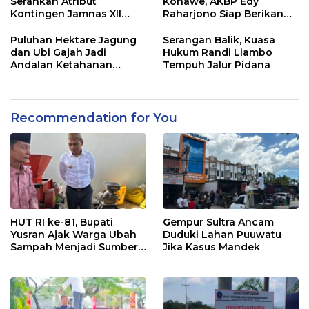
Serahkan Atribut
Konawe, AKBP Edy
Kontingen Jamnas XII
Raharjono Siap Berikan
2026
Pelayanan Terbaik
Puluhan Hektare Jagung
Serangan Balik, Kuasa
dan Ubi Gajah Jadi
Hukum Randi Liambo
Andalan Ketahanan
Tempuh Jalur Pidana
Pangan di Tirawuta
Recommendation for You
HUT RI ke-81, Bupati
Gempur Sultra Ancam
Yusran Ajak Warga Ubah
Duduki Lahan Puuwatu
Sampah Menjadi Sumber
Jika Kasus Mandek
Penghasilan