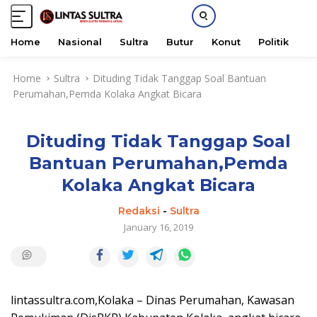
Home
Nasional
Sultra
Butur
Konut
Politik
H
S
Home
Sultra
Dituding Tidak Tanggap Soal Bantuan
k
Perumahan,Pemda Kolaka Angkat Bicara
i
p
t
Dituding Tidak Tanggap Soal
o
c
Bantuan Perumahan,Pemda
o
Kolaka Angkat Bicara
n
t
Redaksi
-
Sultra
e
January 16, 2019
n
t
lintassultra.com,Kolaka – Dinas Perumahan, Kawasan