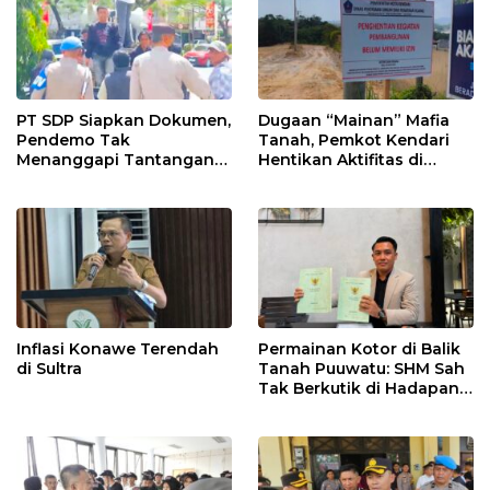
PT SDP Siapkan Dokumen,
Dugaan “Mainan” Mafia
Pendemo Tak
Tanah, Pemkot Kendari
Menanggapi Tantangan
Hentikan Aktifitas di
Adu Data
Lahan Sengketa Puwatu
Inflasi Konawe Terendah
Permainan Kotor di Balik
di Sultra
Tanah Puuwatu: SHM Sah
Tak Berkutik di Hadapan
Dugaan Mafia