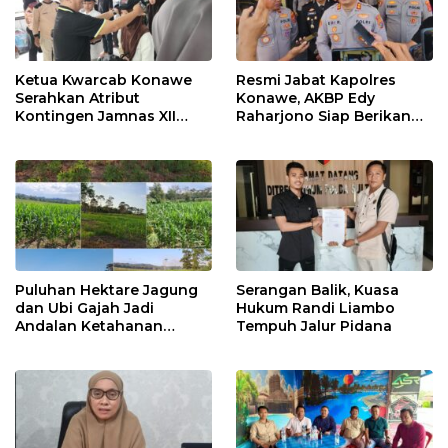
Ketua Kwarcab Konawe
Resmi Jabat Kapolres
Serahkan Atribut
Konawe, AKBP Edy
Kontingen Jamnas XII
Raharjono Siap Berikan
2026
Pelayanan Terbaik
Puluhan Hektare Jagung
Serangan Balik, Kuasa
dan Ubi Gajah Jadi
Hukum Randi Liambo
Andalan Ketahanan
Tempuh Jalur Pidana
Pangan di Tirawuta