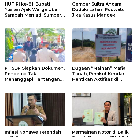
HUT RI ke-81, Bupati
Gempur Sultra Ancam
Yusran Ajak Warga Ubah
Duduki Lahan Puuwatu
Sampah Menjadi Sumber
Jika Kasus Mandek
Penghasilan
PT SDP Siapkan Dokumen,
Dugaan “Mainan” Mafia
Pendemo Tak
Tanah, Pemkot Kendari
Menanggapi Tantangan
Hentikan Aktifitas di
Adu Data
Lahan Sengketa Puwatu
Inflasi Konawe Terendah
Permainan Kotor di Balik