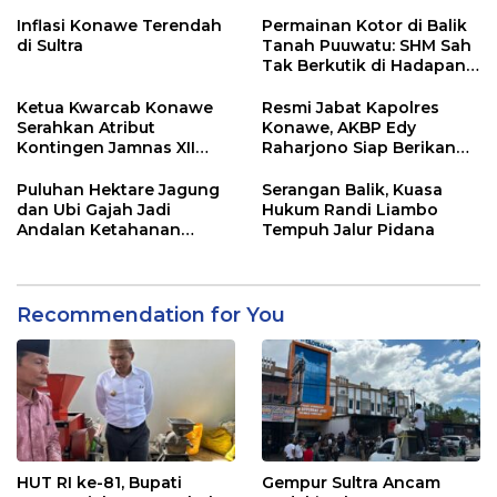
Adu Data
Lahan Sengketa Puwatu
Inflasi Konawe Terendah
Permainan Kotor di Balik
di Sultra
Tanah Puuwatu: SHM Sah
Tak Berkutik di Hadapan
Dugaan Mafia
Ketua Kwarcab Konawe
Resmi Jabat Kapolres
Serahkan Atribut
Konawe, AKBP Edy
Kontingen Jamnas XII
Raharjono Siap Berikan
2026
Pelayanan Terbaik
Puluhan Hektare Jagung
Serangan Balik, Kuasa
dan Ubi Gajah Jadi
Hukum Randi Liambo
Andalan Ketahanan
Tempuh Jalur Pidana
Pangan di Tirawuta
Recommendation for You
HUT RI ke-81, Bupati
Gempur Sultra Ancam