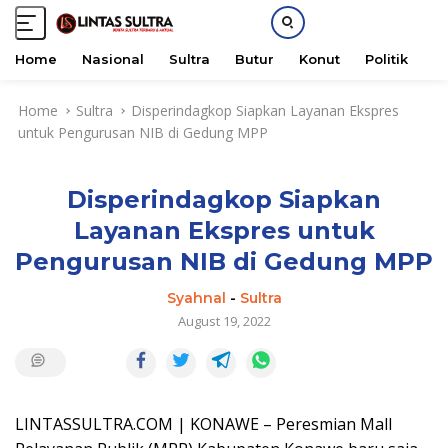
Home
Nasional
Sultra
Butur
Konut
Politik
H
S
Home
Sultra
Disperindagkop Siapkan Layanan Ekspres
k
untuk Pengurusan NIB di Gedung MPP
i
p
t
Disperindagkop Siapkan
o
c
Layanan Ekspres untuk
o
Pengurusan NIB di Gedung MPP
n
t
Syahnal
-
Sultra
e
August 19, 2022
n
t
LINTASSULTRA.COM | KONAWE – Peresmian Mall