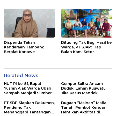
Pangan di Tirawuta
Dispenda Tekan
Dituding Tak Bagi Hasil ke
Kendaraan Tambang
Warga, PT SJAP: Tiap
Berplat Konawe
Bulan Kami Setor
Related News
HUT RI ke-81, Bupati
Gempur Sultra Ancam
Yusran Ajak Warga Ubah
Duduki Lahan Puuwatu
Sampah Menjadi Sumber
Jika Kasus Mandek
Penghasilan
PT SDP Siapkan Dokumen,
Dugaan “Mainan” Mafia
Pendemo Tak
Tanah, Pemkot Kendari
Menanggapi Tantangan
Hentikan Aktifitas di