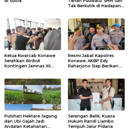
di Sultra
Tanah Puuwatu: SHM Sah
Tak Berkutik di Hadapan
Dugaan Mafia
Ketua Kwarcab Konawe
Resmi Jabat Kapolres
Serahkan Atribut
Konawe, AKBP Edy
Kontingen Jamnas XII
Raharjono Siap Berikan
2026
Pelayanan Terbaik
Puluhan Hektare Jagung
Serangan Balik, Kuasa
dan Ubi Gajah Jadi
Hukum Randi Liambo
Andalan Ketahanan
Tempuh Jalur Pidana