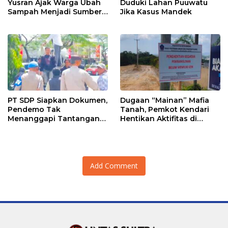
Yusran Ajak Warga Ubah
Duduki Lahan Puuwatu
Sampah Menjadi Sumber
Jika Kasus Mandek
Penghasilan
PT SDP Siapkan Dokumen,
Dugaan “Mainan” Mafia
Pendemo Tak
Tanah, Pemkot Kendari
Menanggapi Tantangan
Hentikan Aktifitas di
Adu Data
Lahan Sengketa Puwatu
Add Comment