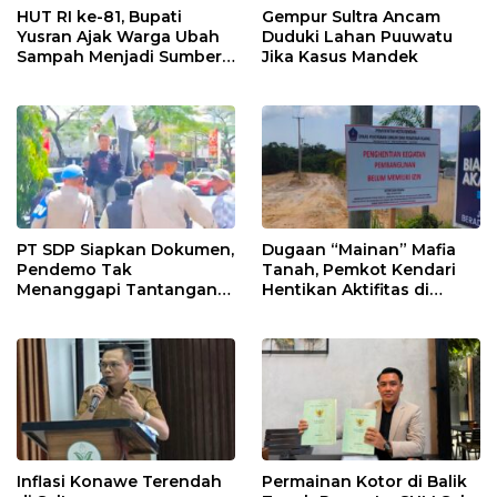
HUT RI ke-81, Bupati
Gempur Sultra Ancam
Yusran Ajak Warga Ubah
Duduki Lahan Puuwatu
Sampah Menjadi Sumber
Jika Kasus Mandek
Penghasilan
PT SDP Siapkan Dokumen,
Dugaan “Mainan” Mafia
Pendemo Tak
Tanah, Pemkot Kendari
Menanggapi Tantangan
Hentikan Aktifitas di
Adu Data
Lahan Sengketa Puwatu
Inflasi Konawe Terendah
Permainan Kotor di Balik