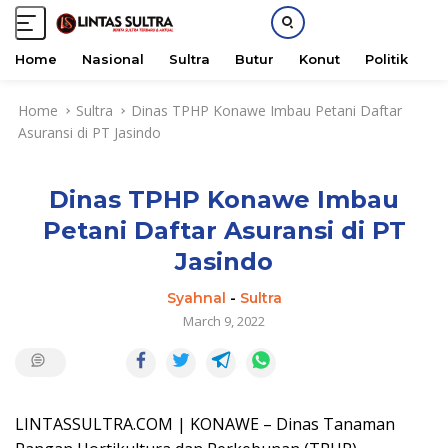
Home
Nasional
Sultra
Butur
Konut
Politik
H
S
Home
Sultra
Dinas TPHP Konawe Imbau Petani Daftar
k
Asuransi di PT Jasindo
i
p
t
Dinas TPHP Konawe Imbau
o
c
Petani Daftar Asuransi di PT
o
Jasindo
n
t
Syahnal
-
Sultra
e
March 9, 2022
n
t
LINTASSULTRA.COM | KONAWE – Dinas Tanaman