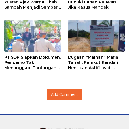
Yusran Ajak Warga Ubah
Duduki Lahan Puuwatu
Sampah Menjadi Sumber
Jika Kasus Mandek
Penghasilan
PT SDP Siapkan Dokumen,
Dugaan “Mainan” Mafia
Pendemo Tak
Tanah, Pemkot Kendari
Menanggapi Tantangan
Hentikan Aktifitas di
Adu Data
Lahan Sengketa Puwatu
Add Comment