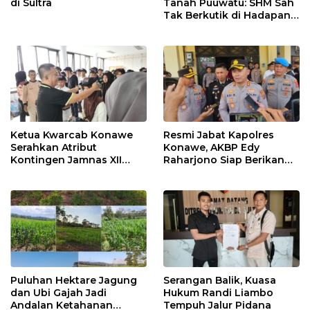
di Sultra
Tanah Puuwatu: SHM Sah
Tak Berkutik di Hadapan
Dugaan Mafia
Ketua Kwarcab Konawe
Resmi Jabat Kapolres
Serahkan Atribut
Konawe, AKBP Edy
Kontingen Jamnas XII
Raharjono Siap Berikan
2026
Pelayanan Terbaik
Puluhan Hektare Jagung
Serangan Balik, Kuasa
dan Ubi Gajah Jadi
Hukum Randi Liambo
Andalan Ketahanan
Tempuh Jalur Pidana