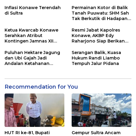
Adu Data
Lahan Sengketa Puwatu
Inflasi Konawe Terendah
Permainan Kotor di Balik
di Sultra
Tanah Puuwatu: SHM Sah
Tak Berkutik di Hadapan
Dugaan Mafia
Ketua Kwarcab Konawe
Resmi Jabat Kapolres
Serahkan Atribut
Konawe, AKBP Edy
Kontingen Jamnas XII
Raharjono Siap Berikan
2026
Pelayanan Terbaik
Puluhan Hektare Jagung
Serangan Balik, Kuasa
dan Ubi Gajah Jadi
Hukum Randi Liambo
Andalan Ketahanan
Tempuh Jalur Pidana
Pangan di Tirawuta
Recommendation for You
HUT RI ke-81, Bupati
Gempur Sultra Ancam