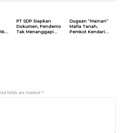
PT SDP Siapkan
Dugaan “Mainan”
Dokumen, Pendemo
Mafia Tanah,
Jika
Tak Menanggapi
Pemkot Kendari
Tantangan Adu Data
Hentikan Aktifitas di
Lahan Sengketa
Puwatu
red fields are marked
*