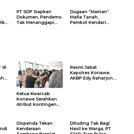
PT SDP Siapkan
Dugaan “Mainan”
Dokumen, Pendemo
Mafia Tanah,
Jika
Tak Menanggapi
Pemkot Kendari
Tantangan Adu Data
Hentikan Aktifitas di
Lahan Sengketa
Puwatu
 di
Resmi Jabat
Kapolres Konawe,
ah
AKBP Edy Raharjono
Siap Berikan
n
Pelayanan Terbaik
Ketua Kwarcab
Konawe Serahkan
Atribut Kontingen
Jamnas XII 2026
Dispenda Tekan
Dituding Tak Bagi
ndi
Kendaraan
Hasil ke Warga, PT
Tambang Berplat
SJAP: Tiap Bulan