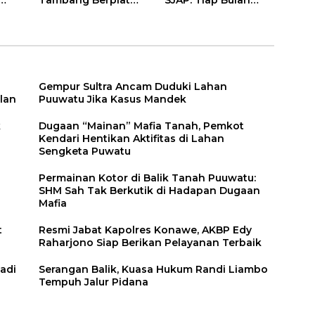
Konawe
Kami Setor
Gempur Sultra Ancam Duduki Lahan
lan
Puuwatu Jika Kasus Mandek
k
Dugaan “Mainan” Mafia Tanah, Pemkot
Kendari Hentikan Aktifitas di Lahan
Sengketa Puwatu
Permainan Kotor di Balik Tanah Puuwatu:
SHM Sah Tak Berkutik di Hadapan Dugaan
Mafia
t
Resmi Jabat Kapolres Konawe, AKBP Edy
Raharjono Siap Berikan Pelayanan Terbaik
adi
Serangan Balik, Kuasa Hukum Randi Liambo
Tempuh Jalur Pidana