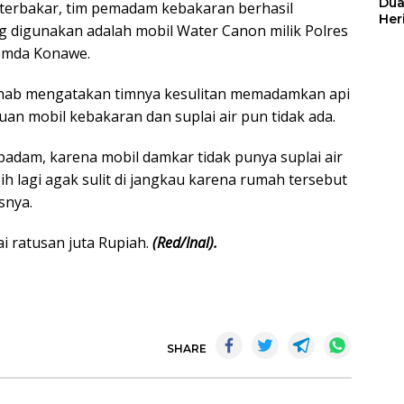
Dua
am terbakar, tim pemadam kebakaran berhasil
Her
 digunakan adalah mobil Water Canon milik Polres
Jut
emda Konawe.
ahab mengatakan timnya kesulitan memadamkan api
an mobil kebakaran dan suplai air pun tidak ada.
a padam, karena mobil damkar tidak punya suplai air
ih lagi agak sulit di jangkau karena rumah tersebut
snya.
i ratusan juta Rupiah.
(Red/Inal).
SHARE