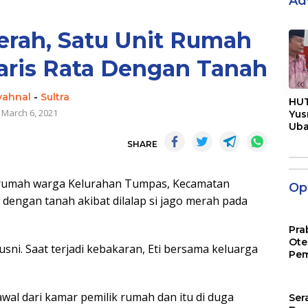
Ad
Merah, Satu Unit Rumah
ris Rata Dengan Tanah
«
yahnal
-
Sultra
HUT
March 6, 2021
Yus
Ub
Men
SHARE
Pen
rumah warga Kelurahan Tumpas, Kecamatan
Opi
dengan tanah akibat dilalap si jago merah pada
Pra
Ote
sni. Saat terjadi kebakaran, Eti bersama keluarga
Pem
wal dari kamar pemilik rumah dan itu di duga
Ser