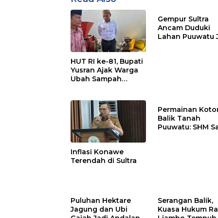
Gempur Sultra
Ancam Duduki
Lahan Puuwatu 
Kasus Mandek
HUT RI ke-81, Bupati
Yusran Ajak Warga
Ubah Sampah
Menjadi Sumber
Penghasilan
Permainan Kotor
Balik Tanah
Puuwatu: SHM S
Tak Berkutik di
Hadapan Dugaa
Inflasi Konawe
Mafia
Terendah di Sultra
Puluhan Hektare
Serangan Balik,
Jagung dan Ubi
Kuasa Hukum Ra
Gajah Jadi Andalan
Liambo Tempuh