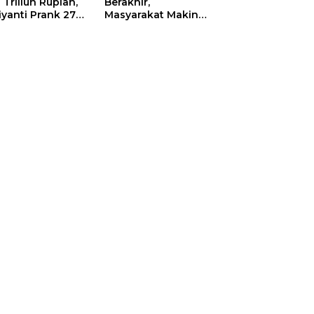
 Triliun Rupiah,
Berakhir,
iyanti Prank 270
Masyarakat Makin
a Orang
Menjerit