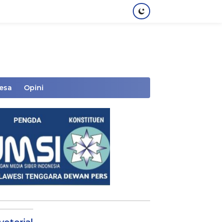
Desa
Opini