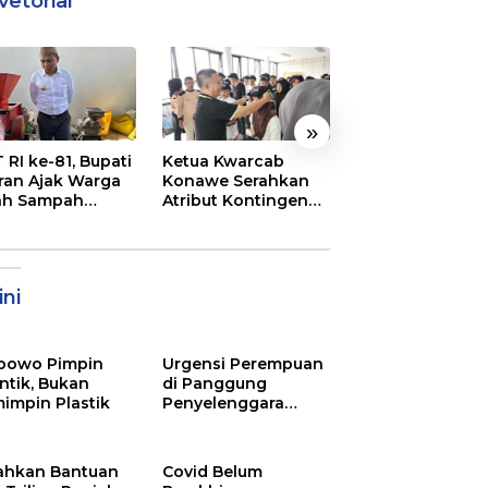
vetorial
»
 RI ke-81, Bupati
Ketua Kwarcab
Semarak
ran Ajak Warga
Konawe Serahkan
Pembukaan MT
ah Sampah
Atribut Kontingen
XXXI Sultra, Ini K
jadi Sumber
Jamnas XII 2026
Bupati Konawe
ghasilan
ni
bowo Pimpin
Urgensi Perempuan
ntik, Bukan
di Panggung
impin Plastik
Penyelenggara
Pemilu
ahkan Bantuan
Covid Belum