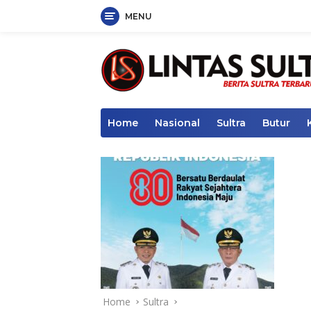
MENU
Skip
to
content
Home
Nasional
Sultra
Butur
Home
Sultra