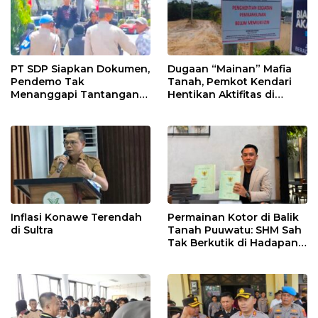
PT SDP Siapkan Dokumen,
Dugaan “Mainan” Mafia
Pendemo Tak
Tanah, Pemkot Kendari
Menanggapi Tantangan
Hentikan Aktifitas di
Adu Data
Lahan Sengketa Puwatu
Inflasi Konawe Terendah
Permainan Kotor di Balik
di Sultra
Tanah Puuwatu: SHM Sah
Tak Berkutik di Hadapan
Dugaan Mafia