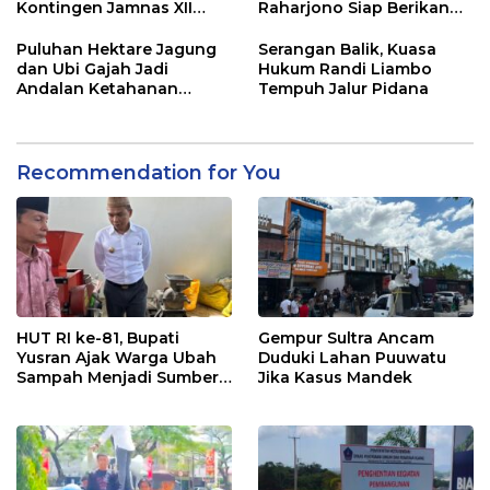
Kontingen Jamnas XII
Raharjono Siap Berikan
2026
Pelayanan Terbaik
Puluhan Hektare Jagung
Serangan Balik, Kuasa
dan Ubi Gajah Jadi
Hukum Randi Liambo
Andalan Ketahanan
Tempuh Jalur Pidana
Pangan di Tirawuta
Recommendation for You
HUT RI ke-81, Bupati
Gempur Sultra Ancam
Yusran Ajak Warga Ubah
Duduki Lahan Puuwatu
Sampah Menjadi Sumber
Jika Kasus Mandek
Penghasilan