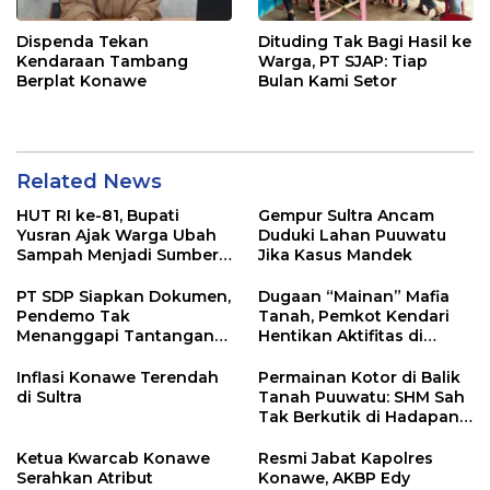
Dispenda Tekan
Dituding Tak Bagi Hasil ke
Kendaraan Tambang
Warga, PT SJAP: Tiap
Berplat Konawe
Bulan Kami Setor
Related News
HUT RI ke-81, Bupati
Gempur Sultra Ancam
Yusran Ajak Warga Ubah
Duduki Lahan Puuwatu
Sampah Menjadi Sumber
Jika Kasus Mandek
Penghasilan
PT SDP Siapkan Dokumen,
Dugaan “Mainan” Mafia
Pendemo Tak
Tanah, Pemkot Kendari
Menanggapi Tantangan
Hentikan Aktifitas di
Adu Data
Lahan Sengketa Puwatu
Inflasi Konawe Terendah
Permainan Kotor di Balik
di Sultra
Tanah Puuwatu: SHM Sah
Tak Berkutik di Hadapan
Dugaan Mafia
Ketua Kwarcab Konawe
Resmi Jabat Kapolres
Serahkan Atribut
Konawe, AKBP Edy