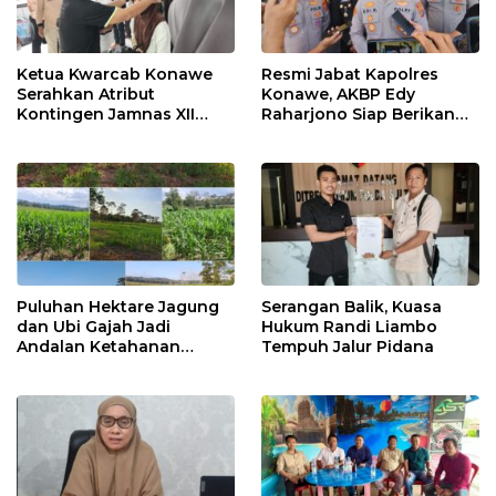
Ketua Kwarcab Konawe
Resmi Jabat Kapolres
Serahkan Atribut
Konawe, AKBP Edy
Kontingen Jamnas XII
Raharjono Siap Berikan
2026
Pelayanan Terbaik
Puluhan Hektare Jagung
Serangan Balik, Kuasa
dan Ubi Gajah Jadi
Hukum Randi Liambo
Andalan Ketahanan
Tempuh Jalur Pidana
Pangan di Tirawuta