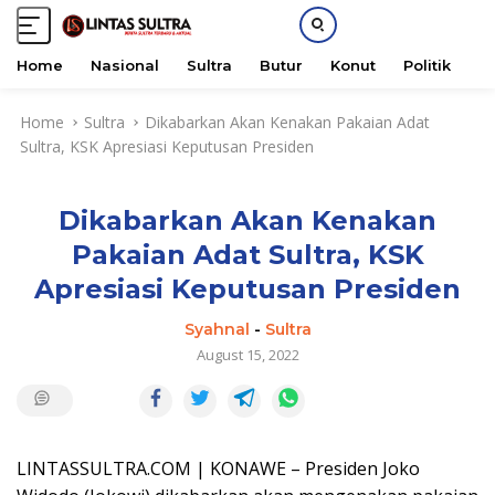
Home
Nasional
Sultra
Butur
Konut
Politik
H
S
Home
Sultra
Dikabarkan Akan Kenakan Pakaian Adat
k
Sultra, KSK Apresiasi Keputusan Presiden
i
p
t
Dikabarkan Akan Kenakan
o
c
Pakaian Adat Sultra, KSK
o
Apresiasi Keputusan Presiden
n
t
Syahnal
-
Sultra
e
August 15, 2022
n
t
LINTASSULTRA.COM | KONAWE – Presiden Joko