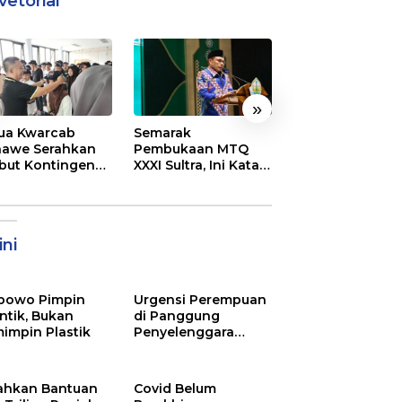
vetorial
»
ua Kwarcab
Semarak
DPRD Kota Bau
awe Serahkan
Pembukaan MTQ
Kunker ke Kona
ibut Kontingen
XXXI Sultra, Ini Kata
Jajaki Kerja Sa
nas XII 2026
Bupati Konawe
Suplai Beras un
Kendalikan Infla
ni
bowo Pimpin
Urgensi Perempuan
ntik, Bukan
di Panggung
impin Plastik
Penyelenggara
Pemilu
ahkan Bantuan
Covid Belum