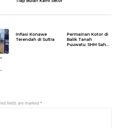
Tiap Bulan Kami Setor
Inflasi Konawe
Permainan Kotor di
Terendah di Sultra
Balik Tanah
Puuwatu: SHM Sah
Tak Berkutik di
Hadapan Dugaan
”
Mafia
s di
red fields are marked
*