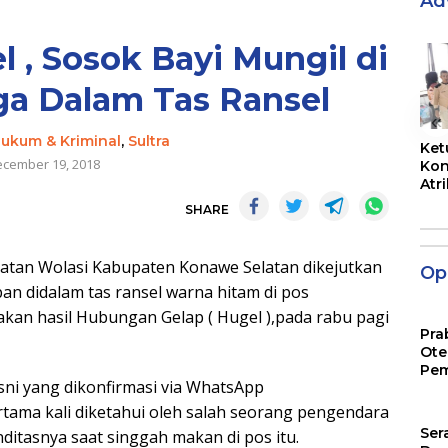
Ad
l , Sosok Bayi Mungil di
a Dalam Tas Ransel
«
ukum & Kriminal
,
Sultra
Ket
cember 19, 2018
Kon
Atr
Jam
SHARE
matan Wolasi Kabupaten Konawe Selatan dikejutkan
Opi
n didalam tas ransel warna hitam di pos
kan hasil Hubungan Gelap ( Hugel ),pada rabu pagi
Pra
Ote
Pem
sni yang dikonfirmasi via WhatsApp
tama kali diketahui oleh salah seorang pengendara
Ser
ditasnya saat singgah makan di pos itu.