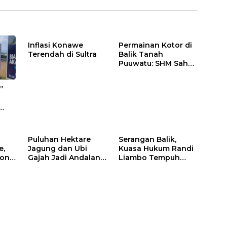
Inflasi Konawe
Permainan Kotor di
Terendah di Sultra
Balik Tanah
Puuwatu: SHM Sah
Tak Berkutik di
Hadapan Dugaan
”
Mafia
s di
Puluhan Hektare
Serangan Balik,
e,
Jagung dan Ubi
Kuasa Hukum Randi
jono
Gajah Jadi Andalan
Liambo Tempuh
Ketahanan Pangan
Jalur Pidana
ik
di Tirawuta