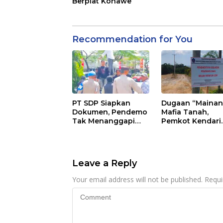
Berplat Konawe
Recommendation for You
PT SDP Siapkan
Dugaan “Mainan
Dokumen, Pendemo
Mafia Tanah,
Tak Menanggapi
Pemkot Kendari
Tantangan Adu Data
Hentikan Aktifita
Lahan Sengketa
Puwatu
Leave a Reply
Your email address will not be published.
Requi