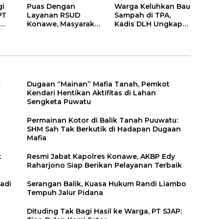
gi
Puas Dengan
Warga Keluhkan Bau
PT
Layanan RSUD
Sampah di TPA,
Konawe, Masyarakat
Kadis DLH Ungkap
Berikan Nilai 79,29
Penyebabnya
k
Dugaan “Mainan” Mafia Tanah, Pemkot
Kendari Hentikan Aktifitas di Lahan
Sengketa Puwatu
Permainan Kotor di Balik Tanah Puuwatu:
SHM Sah Tak Berkutik di Hadapan Dugaan
Mafia
t
Resmi Jabat Kapolres Konawe, AKBP Edy
Raharjono Siap Berikan Pelayanan Terbaik
adi
Serangan Balik, Kuasa Hukum Randi Liambo
Tempuh Jalur Pidana
Dituding Tak Bagi Hasil ke Warga, PT SJAP: