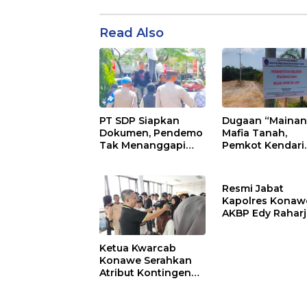
Read Also
PT SDP Siapkan
Dugaan “Mainan
Dokumen, Pendemo
Mafia Tanah,
Tak Menanggapi
Pemkot Kendari
Tantangan Adu Data
Hentikan Aktifita
Lahan Sengketa
Puwatu
Resmi Jabat
Kapolres Konaw
AKBP Edy Rahar
Siap Berikan
Pelayanan Terba
Ketua Kwarcab
Konawe Serahkan
Atribut Kontingen
Jamnas XII 2026