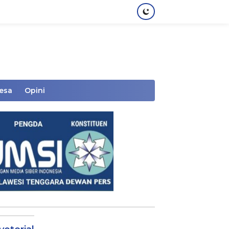
Desa
Opini