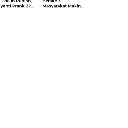
 Triliun Rupiah,
Berakhir,
iyanti Prank 270
Masyarakat Makin
a Orang
Menjerit