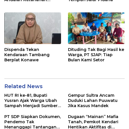
Pangan di Tirawuta
Dispenda Tekan
Dituding Tak Bagi Hasil ke
Kendaraan Tambang
Warga, PT SJAP: Tiap
Berplat Konawe
Bulan Kami Setor
Related News
HUT RI ke-81, Bupati
Gempur Sultra Ancam
Yusran Ajak Warga Ubah
Duduki Lahan Puuwatu
Sampah Menjadi Sumber
Jika Kasus Mandek
Penghasilan
PT SDP Siapkan Dokumen,
Dugaan “Mainan” Mafia
Pendemo Tak
Tanah, Pemkot Kendari
Menanggapi Tantangan
Hentikan Aktifitas di