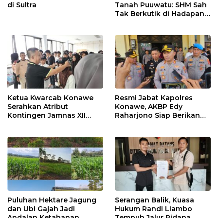
di Sultra
Tanah Puuwatu: SHM Sah
Tak Berkutik di Hadapan
Dugaan Mafia
Ketua Kwarcab Konawe
Resmi Jabat Kapolres
Serahkan Atribut
Konawe, AKBP Edy
Kontingen Jamnas XII
Raharjono Siap Berikan
2026
Pelayanan Terbaik
Puluhan Hektare Jagung
Serangan Balik, Kuasa
dan Ubi Gajah Jadi
Hukum Randi Liambo
Andalan Ketahanan
Tempuh Jalur Pidana