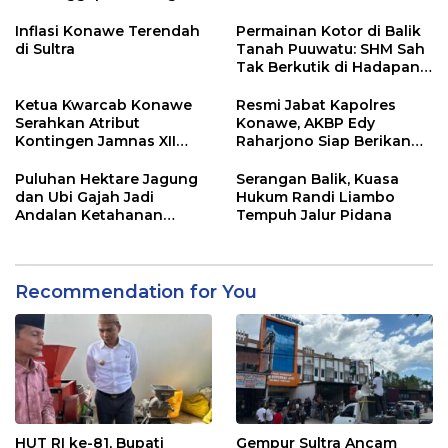
Adu Data
Lahan Sengketa Puwatu
Inflasi Konawe Terendah
Permainan Kotor di Balik
di Sultra
Tanah Puuwatu: SHM Sah
Tak Berkutik di Hadapan
Dugaan Mafia
Ketua Kwarcab Konawe
Resmi Jabat Kapolres
Serahkan Atribut
Konawe, AKBP Edy
Kontingen Jamnas XII
Raharjono Siap Berikan
2026
Pelayanan Terbaik
Puluhan Hektare Jagung
Serangan Balik, Kuasa
dan Ubi Gajah Jadi
Hukum Randi Liambo
Andalan Ketahanan
Tempuh Jalur Pidana
Pangan di Tirawuta
Recommendation for You
HUT RI ke-81, Bupati
Gempur Sultra Ancam