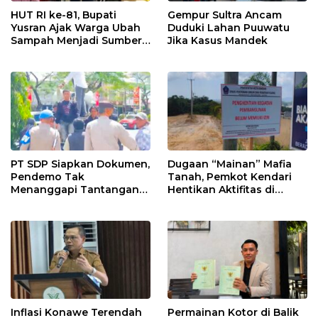
HUT RI ke-81, Bupati
Gempur Sultra Ancam
Yusran Ajak Warga Ubah
Duduki Lahan Puuwatu
Sampah Menjadi Sumber
Jika Kasus Mandek
Penghasilan
PT SDP Siapkan Dokumen,
Dugaan “Mainan” Mafia
Pendemo Tak
Tanah, Pemkot Kendari
Menanggapi Tantangan
Hentikan Aktifitas di
Adu Data
Lahan Sengketa Puwatu
Inflasi Konawe Terendah
Permainan Kotor di Balik