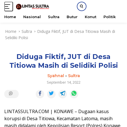
Home
Nasional
Sultra
Butur
Konut
Politik
H
S
Home
Sultra
Diduga Fiktif, JUT di Desa Titiowa Masih di
k
Selidiki Polisi
i
p
t
Diduga Fiktif, JUT di Desa
o
c
Titiowa Masih di Selidiki Polisi
o
n
Syahnal
-
Sultra
t
September 14, 2022
e
n
t
LINTASSULTRA.COM | KONAWE – Dugaan kasus
korupsi di Desa Titiowa, Kecamatan Latoma, masih
masih didalami oleh Kepolisian Resort (Polres) Konawe