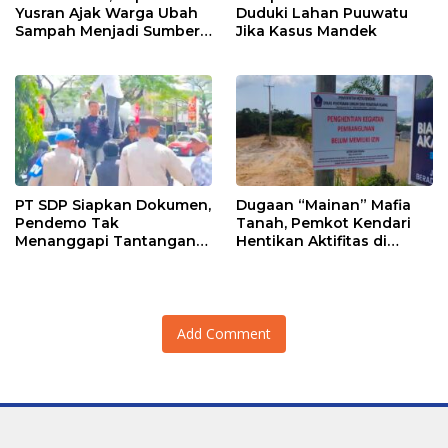
Yusran Ajak Warga Ubah
Duduki Lahan Puuwatu
Sampah Menjadi Sumber
Jika Kasus Mandek
Penghasilan
PT SDP Siapkan Dokumen,
Dugaan “Mainan” Mafia
Pendemo Tak
Tanah, Pemkot Kendari
Menanggapi Tantangan
Hentikan Aktifitas di
Adu Data
Lahan Sengketa Puwatu
Add Comment