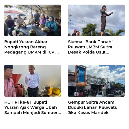
Bupati Yusran Akbar
Skema “Bank Tanah”
Nongkrong Bareng
Puuwatu, MBM Sultra
Pedagang UMKM di ICP,
Desak Polda Usut
Tegaskan Komitmen
Keterlibatan Adik Ketua
Hidupkan Ekonomi
Kadin
Kerakyatan
HUT RI ke-81, Bupati
Gempur Sultra Ancam
Yusran Ajak Warga Ubah
Duduki Lahan Puuwatu
Sampah Menjadi Sumber
Jika Kasus Mandek
Penghasilan