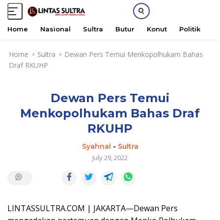
Home
Nasional
Sultra
Butur
Konut
Politik
H
S
Home
Sultra
Dewan Pers Temui Menkopolhukam Bahas
k
Draf RKUHP
i
p
t
Dewan Pers Temui
o
c
Menkopolhukam Bahas Draf
o
RKUHP
n
t
Syahnal
-
Sultra
e
July 29, 2022
n
t
LINTASSULTRA.COM | JAKARTA—Dewan Pers