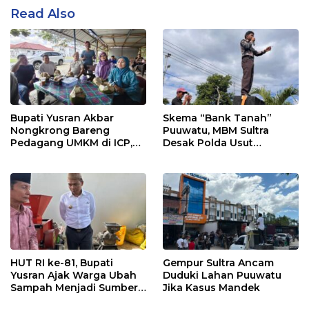
Read Also
Bupati Yusran Akbar
Skema “Bank Tanah”
Nongkrong Bareng
Puuwatu, MBM Sultra
Pedagang UMKM di ICP,
Desak Polda Usut
Tegaskan Komitmen
Keterlibatan Adik Ketua
Hidupkan Ekonomi
Kadin
Kerakyatan
HUT RI ke-81, Bupati
Gempur Sultra Ancam
Yusran Ajak Warga Ubah
Duduki Lahan Puuwatu
Sampah Menjadi Sumber
Jika Kasus Mandek
Penghasilan