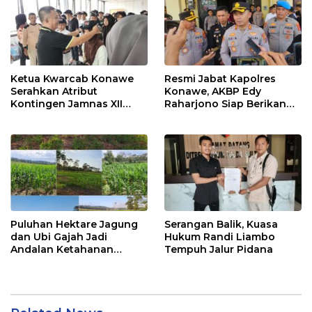
Ketua Kwarcab Konawe
Resmi Jabat Kapolres
Serahkan Atribut
Konawe, AKBP Edy
Kontingen Jamnas XII
Raharjono Siap Berikan
2026
Pelayanan Terbaik
Puluhan Hektare Jagung
Serangan Balik, Kuasa
dan Ubi Gajah Jadi
Hukum Randi Liambo
Andalan Ketahanan
Tempuh Jalur Pidana
Pangan di Tirawuta