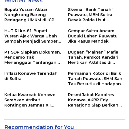
Related News
Bupati Yusran Akbar
Skema “Bank Tanah”
Nongkrong Bareng
Puuwatu, MBM Sultra
Pedagang UMKM di ICP,
Desak Polda Usut
Tegaskan Komitmen
Keterlibatan Adik Ketua
Hidupkan Ekonomi
Kadin
HUT RI ke-81, Bupati
Gempur Sultra Ancam
Kerakyatan
Yusran Ajak Warga Ubah
Duduki Lahan Puuwatu
Sampah Menjadi Sumber
Jika Kasus Mandek
Penghasilan
PT SDP Siapkan Dokumen,
Dugaan “Mainan” Mafia
Pendemo Tak
Tanah, Pemkot Kendari
Menanggapi Tantangan
Hentikan Aktifitas di
Adu Data
Lahan Sengketa Puwatu
Inflasi Konawe Terendah
Permainan Kotor di Balik
di Sultra
Tanah Puuwatu: SHM Sah
Tak Berkutik di Hadapan
Dugaan Mafia
Ketua Kwarcab Konawe
Resmi Jabat Kapolres
Serahkan Atribut
Konawe, AKBP Edy
Kontingen Jamnas XII
Raharjono Siap Berikan
2026
Pelayanan Terbaik
Recommendation for You