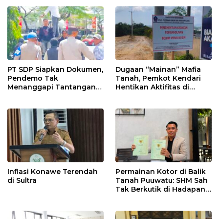
PT SDP Siapkan Dokumen,
Dugaan “Mainan” Mafia
Pendemo Tak
Tanah, Pemkot Kendari
Menanggapi Tantangan
Hentikan Aktifitas di
Adu Data
Lahan Sengketa Puwatu
Inflasi Konawe Terendah
Permainan Kotor di Balik
di Sultra
Tanah Puuwatu: SHM Sah
Tak Berkutik di Hadapan
Dugaan Mafia