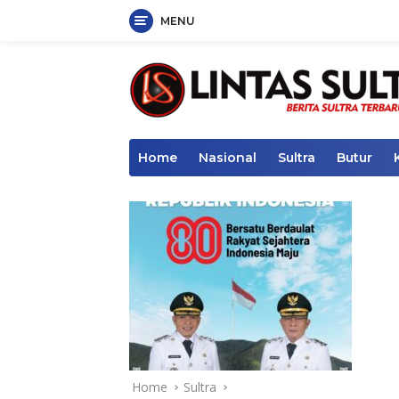
MENU
Skip
to
content
Home
Nasional
Sultra
Butur
Home
Sultra