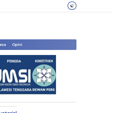
Desa
Opini