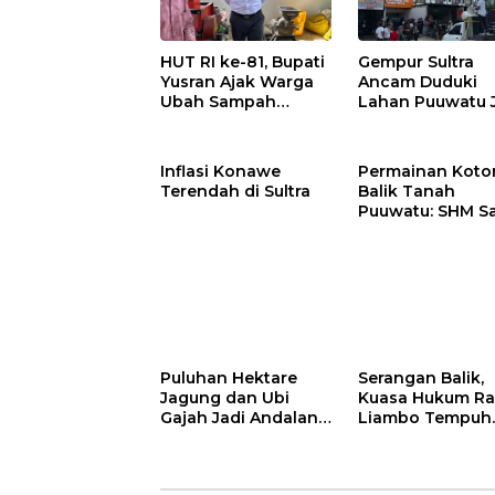
Gempur Sultra
HUT RI ke-81, Bupati
Ancam Duduki
Yusran Ajak Warga
Lahan Puuwatu 
Ubah Sampah
Kasus Mandek
Menjadi Sumber
Penghasilan
Inflasi Konawe
Permainan Kotor
Terendah di Sultra
Balik Tanah
Puuwatu: SHM S
Tak Berkutik di
Hadapan Dugaa
Mafia
Puluhan Hektare
Serangan Balik,
Jagung dan Ubi
Kuasa Hukum Ra
Gajah Jadi Andalan
Liambo Tempuh
Ketahanan Pangan
Jalur Pidana
di Tirawuta