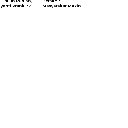
 Triliun Rupiah,
Berakhir,
iyanti Prank 270
Masyarakat Makin
a Orang
Menjerit