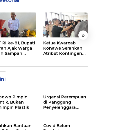
vetorial
»
 RI ke-81, Bupati
Ketua Kwarcab
Semarak
ran Ajak Warga
Konawe Serahkan
Pembukaan MT
ah Sampah
Atribut Kontingen
XXXI Sultra, Ini K
jadi Sumber
Jamnas XII 2026
Bupati Konawe
ghasilan
ni
bowo Pimpin
Urgensi Perempuan
ntik, Bukan
di Panggung
impin Plastik
Penyelenggara
Pemilu
ahkan Bantuan
Covid Belum