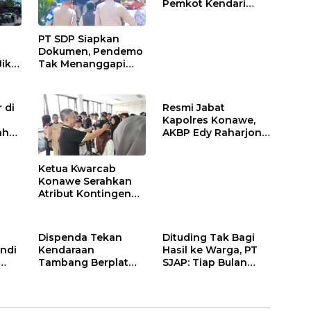
Pemkot Kendari
Hentikan Aktifitas di
Lahan Sengketa
PT SDP Siapkan
Puwatu
Dokumen, Pendemo
Jika
Tak Menanggapi
Tantangan Adu Data
 di
Resmi Jabat
Kapolres Konawe,
ah
AKBP Edy Raharjono
Siap Berikan
n
Pelayanan Terbaik
Ketua Kwarcab
Konawe Serahkan
Atribut Kontingen
Jamnas XII 2026
Dispenda Tekan
Dituding Tak Bagi
ndi
Kendaraan
Hasil ke Warga, PT
Tambang Berplat
SJAP: Tiap Bulan
Konawe
Kami Setor