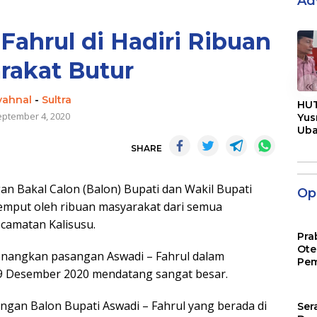
Ad
Fahrul di Hadiri Ribuan
rakat Butur
«
yahnal
-
Sultra
HUT
eptember 4, 2020
Yus
Ub
Men
SHARE
Pen
Bakal Calon (Balon) Bupati dan Wakil Bupati
Opi
ijemput oleh ribuan masyarakat dari semua
camatan Kalisusu.
Pra
Ote
nangkan pasangan Aswadi – Fahrul dalam
Pem
a 9 Desember 2020 mendatang sangat besar.
gan Balon Bupati Aswadi – Fahrul yang berada di
Ser