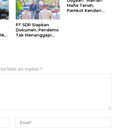
Dugaan “Mainan”
Mafia Tanah,
Pemkot Kendari
Hentikan Aktifitas di
Lahan Sengketa
PT SDP Siapkan
Puwatu
Dokumen, Pendemo
Jika
Tak Menanggapi
Tantangan Adu Data
red fields are marked
*