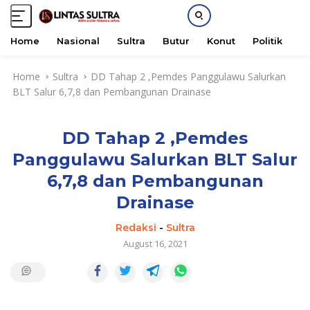
Home
Nasional
Sultra
Butur
Konut
Politik
H
S
Home
Sultra
DD Tahap 2 ,Pemdes Panggulawu Salurkan
k
BLT Salur 6,7,8 dan Pembangunan Drainase
i
p
t
DD Tahap 2 ,Pemdes
o
c
Panggulawu Salurkan BLT Salur
o
6,7,8 dan Pembangunan
n
t
Drainase
e
Redaksi
-
Sultra
n
August 16, 2021
t