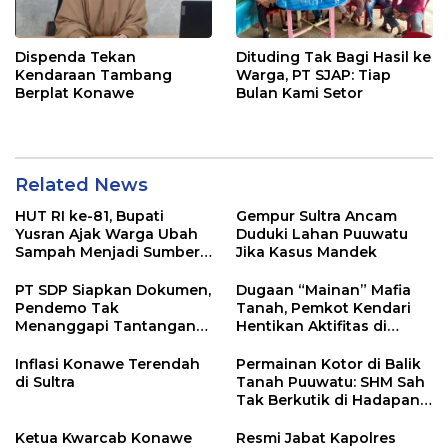
Dispenda Tekan
Dituding Tak Bagi Hasil ke
Kendaraan Tambang
Warga, PT SJAP: Tiap
Berplat Konawe
Bulan Kami Setor
Related News
HUT RI ke-81, Bupati
Gempur Sultra Ancam
Yusran Ajak Warga Ubah
Duduki Lahan Puuwatu
Sampah Menjadi Sumber
Jika Kasus Mandek
Penghasilan
PT SDP Siapkan Dokumen,
Dugaan “Mainan” Mafia
Pendemo Tak
Tanah, Pemkot Kendari
Menanggapi Tantangan
Hentikan Aktifitas di
Adu Data
Lahan Sengketa Puwatu
Inflasi Konawe Terendah
Permainan Kotor di Balik
di Sultra
Tanah Puuwatu: SHM Sah
Tak Berkutik di Hadapan
Dugaan Mafia
Ketua Kwarcab Konawe
Resmi Jabat Kapolres