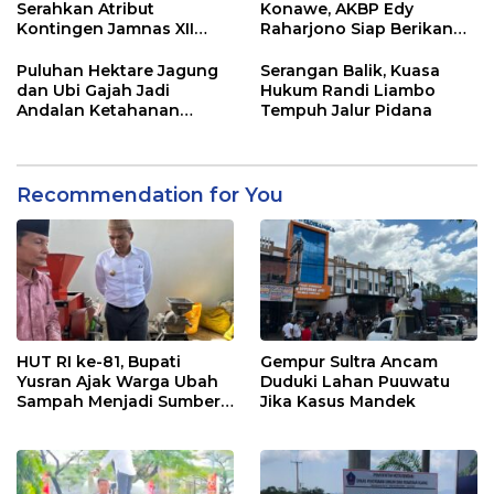
Serahkan Atribut
Konawe, AKBP Edy
Kontingen Jamnas XII
Raharjono Siap Berikan
2026
Pelayanan Terbaik
Puluhan Hektare Jagung
Serangan Balik, Kuasa
dan Ubi Gajah Jadi
Hukum Randi Liambo
Andalan Ketahanan
Tempuh Jalur Pidana
Pangan di Tirawuta
Recommendation for You
HUT RI ke-81, Bupati
Gempur Sultra Ancam
Yusran Ajak Warga Ubah
Duduki Lahan Puuwatu
Sampah Menjadi Sumber
Jika Kasus Mandek
Penghasilan