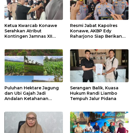
Ketua Kwarcab Konawe
Resmi Jabat Kapolres
Serahkan Atribut
Konawe, AKBP Edy
Kontingen Jamnas XII
Raharjono Siap Berikan
2026
Pelayanan Terbaik
Puluhan Hektare Jagung
Serangan Balik, Kuasa
dan Ubi Gajah Jadi
Hukum Randi Liambo
Andalan Ketahanan
Tempuh Jalur Pidana
Pangan di Tirawuta