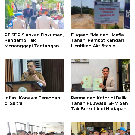
PT SDP Siapkan Dokumen,
Dugaan “Mainan” Mafia
Pendemo Tak
Tanah, Pemkot Kendari
Menanggapi Tantangan
Hentikan Aktifitas di
Adu Data
Lahan Sengketa Puwatu
Inflasi Konawe Terendah
Permainan Kotor di Balik
di Sultra
Tanah Puuwatu: SHM Sah
Tak Berkutik di Hadapan
Dugaan Mafia