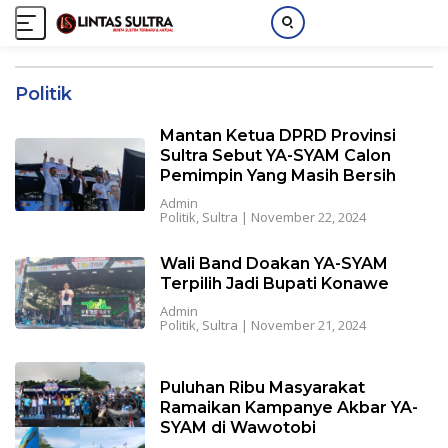
S
k
Politik
i
p
Mantan Ketua DPRD Provinsi
t
Sultra Sebut YA-SYAM Calon
o
Pemimpin Yang Masih Bersih
c
Admin
o
Politik
,
Sultra
|
November 22, 2024
n
t
Wali Band Doakan YA-SYAM
e
Terpilih Jadi Bupati Konawe
n
Admin
t
Politik
,
Sultra
|
November 21, 2024
Puluhan Ribu Masyarakat
Ramaikan Kampanye Akbar YA-
SYAM di Wawotobi