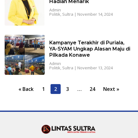
Hadiah Menarik
Admin
Politik
,
Sultra
|
November 14, 2024
Kampanye Terakhir di Puriala,
YA-SYAM Ungkap Alasan Maju di
Pilkada Konawe
Admin
Politik
,
Sultra
|
November 13, 2024
P
« Back
1
2
3
…
24
Next »
o
s
t
s
n