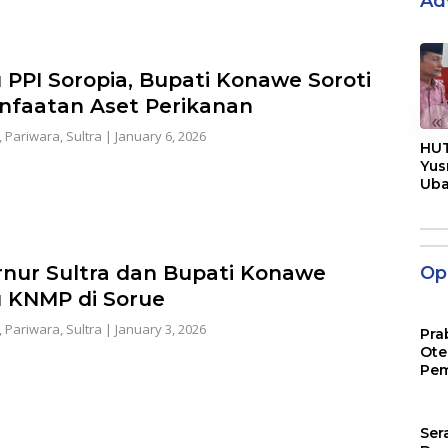
Ad
u PPI Soropia, Bupati Konawe Soroti
faatan Aset Perikanan
«
,
Pariwara
,
Sultra
|
January 6, 2026
HUT
Yus
Ub
Men
Pen
nur Sultra dan Bupati Konawe
Opi
u KNMP di Sorue
,
Pariwara
,
Sultra
|
January 3, 2026
Pra
Ote
Pem
Ser