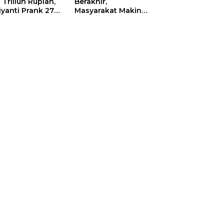
 Triliun Rupiah,
Berakhir,
iyanti Prank 270
Masyarakat Makin
a Orang
Menjerit