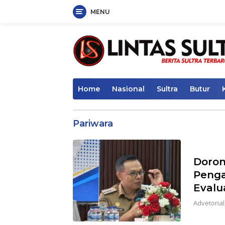
MENU
Skip
to
content
Home
Nasional
Sultra
Butur
Pariwara
Doron
Peng
Evalua
Advetorial