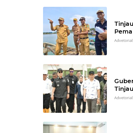
Tinja
Peman
Advetorial
Guber
Tinja
Advetorial