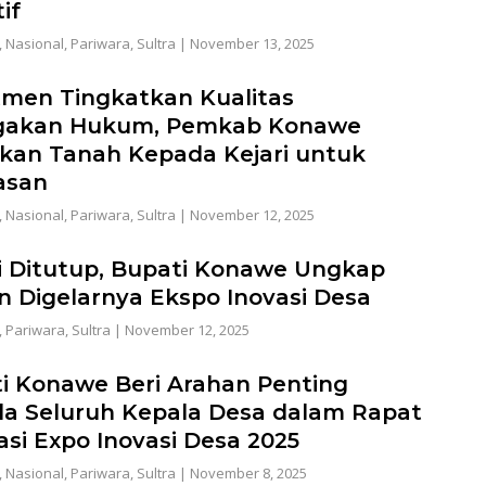
if
,
Nasional
,
Pariwara
,
Sultra
|
November 13, 2025
men Tingkatkan Kualitas
gakan Hukum, Pemkab Konawe
kan Tanah Kepada Kejari untuk
asan
,
Nasional
,
Pariwara
,
Sultra
|
November 12, 2025
 Ditutup, Bupati Konawe Ungkap
n Digelarnya Ekspo Inovasi Desa
,
Pariwara
,
Sultra
|
November 12, 2025
i Konawe Beri Arahan Penting
a Seluruh Kepala Desa dalam Rapat
asi Expo Inovasi Desa 2025
,
Nasional
,
Pariwara
,
Sultra
|
November 8, 2025