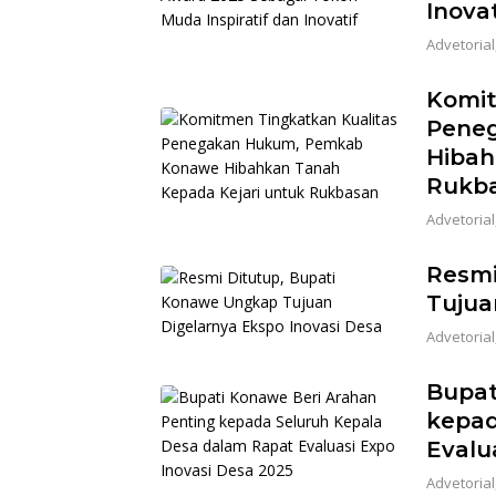
Inovat
Advetorial
Komit
Pene
Hibah
Rukb
Advetorial
Resmi
Tujua
Advetorial
Bupat
kepad
Evalu
Advetorial