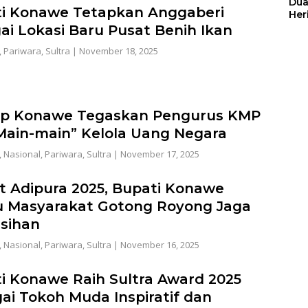
Dua
i Konawe Tetapkan Anggaberi
Her
Jut
ai Lokasi Baru Pusat Benih Ikan
,
Pariwara
,
Sultra
|
November 18, 2025
p Konawe Tegaskan Pengurus KMP
Main-main” Kelola Uang Negara
,
Nasional
,
Pariwara
,
Sultra
|
November 17, 2025
t Adipura 2025, Bupati Konawe
 Masyarakat Gotong Royong Jaga
sihan
,
Nasional
,
Pariwara
,
Sultra
|
November 16, 2025
i Konawe Raih Sultra Award 2025
ai Tokoh Muda Inspiratif dan