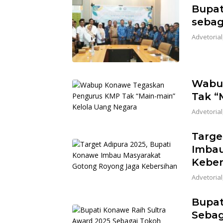
Bupat
sebag
Advetorial
Wabu
Tak “
Advetorial
Targe
Imbau
Keber
Advetorial
Bupat
Sebag