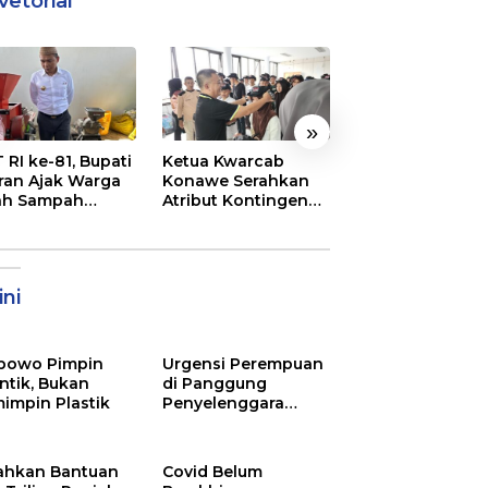
vetorial
»
 RI ke-81, Bupati
Ketua Kwarcab
Semarak
ran Ajak Warga
Konawe Serahkan
Pembukaan MT
ah Sampah
Atribut Kontingen
XXXI Sultra, Ini K
jadi Sumber
Jamnas XII 2026
Bupati Konawe
ghasilan
ni
bowo Pimpin
Urgensi Perempuan
ntik, Bukan
di Panggung
impin Plastik
Penyelenggara
Pemilu
ahkan Bantuan
Covid Belum