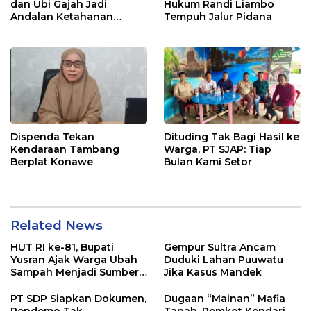
dan Ubi Gajah Jadi
Hukum Randi Liambo
Andalan Ketahanan
Tempuh Jalur Pidana
Pangan di Tirawuta
Dispenda Tekan
Dituding Tak Bagi Hasil ke
Kendaraan Tambang
Warga, PT SJAP: Tiap
Berplat Konawe
Bulan Kami Setor
Related News
HUT RI ke-81, Bupati
Gempur Sultra Ancam
Yusran Ajak Warga Ubah
Duduki Lahan Puuwatu
Sampah Menjadi Sumber
Jika Kasus Mandek
Penghasilan
PT SDP Siapkan Dokumen,
Dugaan “Mainan” Mafia