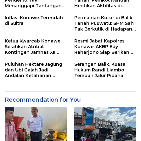
Pendemo Tak
Tanah, Pemkot Kendari
Menanggapi Tantangan
Hentikan Aktifitas di
Adu Data
Lahan Sengketa Puwatu
Inflasi Konawe Terendah
Permainan Kotor di Balik
di Sultra
Tanah Puuwatu: SHM Sah
Tak Berkutik di Hadapan
Dugaan Mafia
Ketua Kwarcab Konawe
Resmi Jabat Kapolres
Serahkan Atribut
Konawe, AKBP Edy
Kontingen Jamnas XII
Raharjono Siap Berikan
2026
Pelayanan Terbaik
Puluhan Hektare Jagung
Serangan Balik, Kuasa
dan Ubi Gajah Jadi
Hukum Randi Liambo
Andalan Ketahanan
Tempuh Jalur Pidana
Pangan di Tirawuta
Recommendation for You