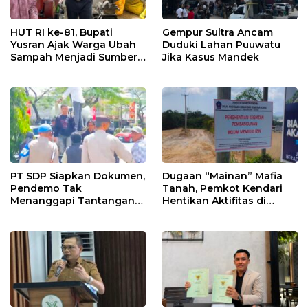
HUT RI ke-81, Bupati
Gempur Sultra Ancam
Yusran Ajak Warga Ubah
Duduki Lahan Puuwatu
Sampah Menjadi Sumber
Jika Kasus Mandek
Penghasilan
PT SDP Siapkan Dokumen,
Dugaan “Mainan” Mafia
Pendemo Tak
Tanah, Pemkot Kendari
Menanggapi Tantangan
Hentikan Aktifitas di
Adu Data
Lahan Sengketa Puwatu