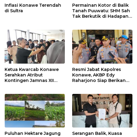
Inflasi Konawe Terendah
Permainan Kotor di Balik
di Sultra
Tanah Puuwatu: SHM Sah
Tak Berkutik di Hadapan
Dugaan Mafia
Ketua Kwarcab Konawe
Resmi Jabat Kapolres
Serahkan Atribut
Konawe, AKBP Edy
Kontingen Jamnas XII
Raharjono Siap Berikan
2026
Pelayanan Terbaik
Puluhan Hektare Jagung
Serangan Balik, Kuasa