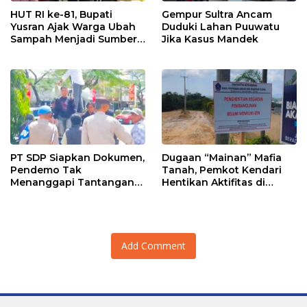
HUT RI ke-81, Bupati
Gempur Sultra Ancam
Yusran Ajak Warga Ubah
Duduki Lahan Puuwatu
Sampah Menjadi Sumber
Jika Kasus Mandek
Penghasilan
PT SDP Siapkan Dokumen,
Dugaan “Mainan” Mafia
Pendemo Tak
Tanah, Pemkot Kendari
Menanggapi Tantangan
Hentikan Aktifitas di
Adu Data
Lahan Sengketa Puwatu
Add Comment