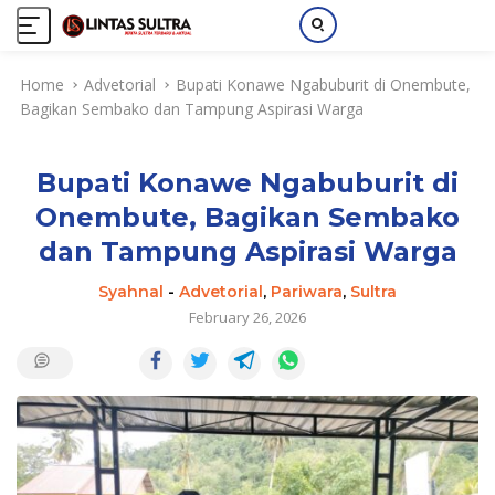
S
Home
Advetorial
Bupati Konawe Ngabuburit di Onembute,
k
Bagikan Sembako dan Tampung Aspirasi Warga
i
p
t
Bupati Konawe Ngabuburit di
o
c
Onembute, Bagikan Sembako
o
dan Tampung Aspirasi Warga
n
t
Syahnal
-
Advetorial
,
Pariwara
,
Sultra
e
February 26, 2026
n
t