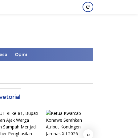
Desa
Opini
vetorial
»