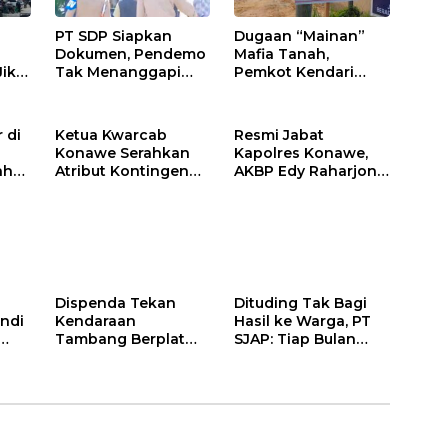
PT SDP Siapkan
Dugaan “Mainan”
Dokumen, Pendemo
Mafia Tanah,
Jika
Tak Menanggapi
Pemkot Kendari
Tantangan Adu Data
Hentikan Aktifitas di
Lahan Sengketa
Puwatu
 di
Ketua Kwarcab
Resmi Jabat
Konawe Serahkan
Kapolres Konawe,
ah
Atribut Kontingen
AKBP Edy Raharjono
Jamnas XII 2026
Siap Berikan
n
Pelayanan Terbaik
Dispenda Tekan
Dituding Tak Bagi
ndi
Kendaraan
Hasil ke Warga, PT
Tambang Berplat
SJAP: Tiap Bulan
Konawe
Kami Setor