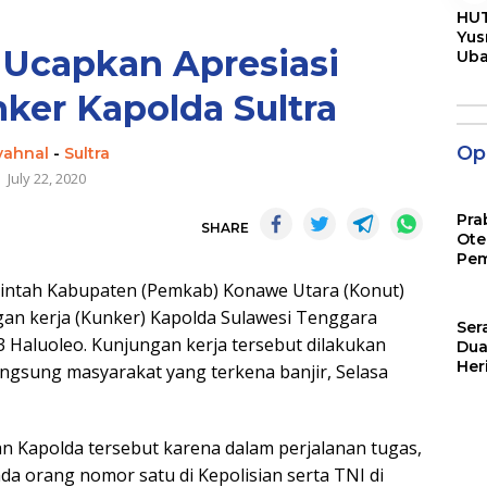
HUT
Yus
 Ucapkan Apresiasi
Ub
Men
Pen
ker Kapolda Sultra
Opi
yahnal
-
Sultra
July 22, 2020
Pra
SHARE
Ote
Pem
tah Kabupaten (Pemkab) Konawe Utara (Konut)
an kerja (Kunker) Kapolda Sulawesi Tenggara
Ser
 Haluoleo. Kunjungan kerja tersebut dilakukan
Dua
Her
ngsung masyarakat yang terkena banjir, Selasa
Jut
n Kapolda tersebut karena dalam perjalanan tugas,
a orang nomor satu di Kepolisian serta TNI di