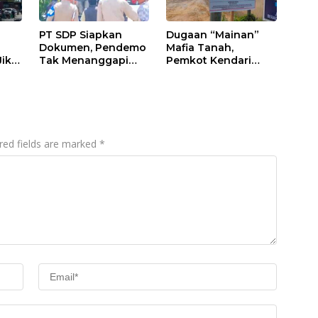
PT SDP Siapkan
Dugaan “Mainan”
Dokumen, Pendemo
Mafia Tanah,
Jika
Tak Menanggapi
Pemkot Kendari
Tantangan Adu Data
Hentikan Aktifitas di
Lahan Sengketa
Puwatu
red fields are marked
*