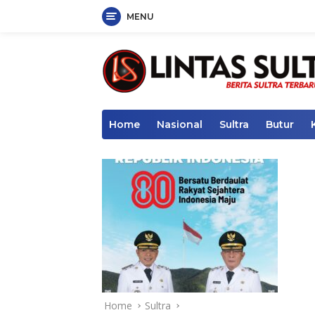
MENU
Skip
to
content
Home
Nasional
Sultra
Butur
Home
Sultra