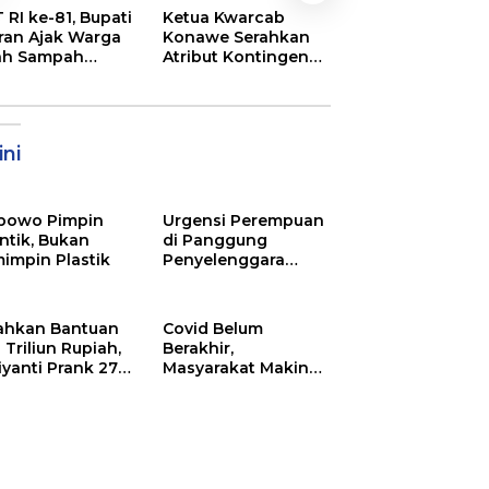
Semarak
 RI ke-81, Bupati
Ketua Kwarcab
Pembukaan MT
ran Ajak Warga
Konawe Serahkan
XXXI Sultra, Ini K
ah Sampah
Atribut Kontingen
Bupati Konawe
jadi Sumber
Jamnas XII 2026
ghasilan
ni
bowo Pimpin
Urgensi Perempuan
ntik, Bukan
di Panggung
impin Plastik
Penyelenggara
Pemilu
ahkan Bantuan
Covid Belum
 Triliun Rupiah,
Berakhir,
iyanti Prank 270
Masyarakat Makin
a Orang
Menjerit