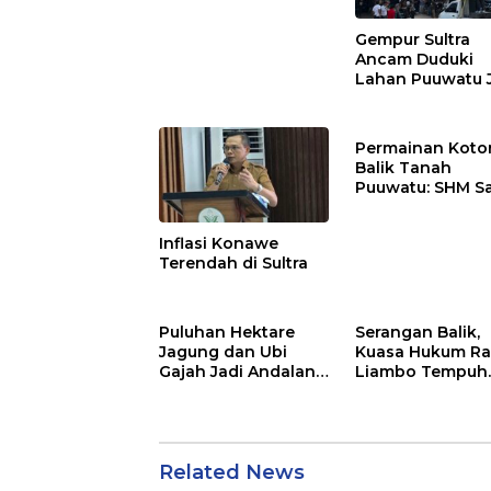
Menjadi Sumber
Penghasilan
Gempur Sultra
Ancam Duduki
Lahan Puuwatu 
Kasus Mandek
Permainan Kotor
Balik Tanah
Puuwatu: SHM S
Tak Berkutik di
Hadapan Dugaa
Inflasi Konawe
Mafia
Terendah di Sultra
Puluhan Hektare
Serangan Balik,
Jagung dan Ubi
Kuasa Hukum Ra
Gajah Jadi Andalan
Liambo Tempuh
Ketahanan Pangan
Jalur Pidana
di Tirawuta
Related News