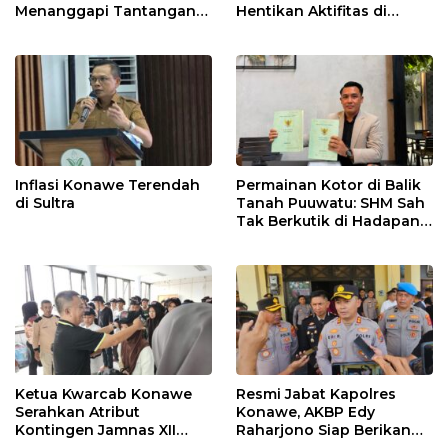
Menanggapi Tantangan
Hentikan Aktifitas di
Adu Data
Lahan Sengketa Puwatu
Inflasi Konawe Terendah
Permainan Kotor di Balik
di Sultra
Tanah Puuwatu: SHM Sah
Tak Berkutik di Hadapan
Dugaan Mafia
Ketua Kwarcab Konawe
Resmi Jabat Kapolres
Serahkan Atribut
Konawe, AKBP Edy
Kontingen Jamnas XII
Raharjono Siap Berikan
2026
Pelayanan Terbaik