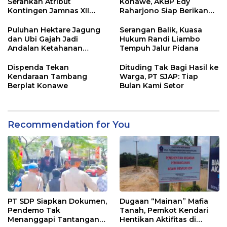
Serahkan Atribut
Konawe, AKBP Edy
Kontingen Jamnas XII
Raharjono Siap Berikan
2026
Pelayanan Terbaik
Puluhan Hektare Jagung
Serangan Balik, Kuasa
dan Ubi Gajah Jadi
Hukum Randi Liambo
Andalan Ketahanan
Tempuh Jalur Pidana
Pangan di Tirawuta
Dispenda Tekan
Dituding Tak Bagi Hasil ke
Kendaraan Tambang
Warga, PT SJAP: Tiap
Berplat Konawe
Bulan Kami Setor
Recommendation for You
PT SDP Siapkan Dokumen,
Dugaan “Mainan” Mafia
Pendemo Tak
Tanah, Pemkot Kendari
Menanggapi Tantangan
Hentikan Aktifitas di