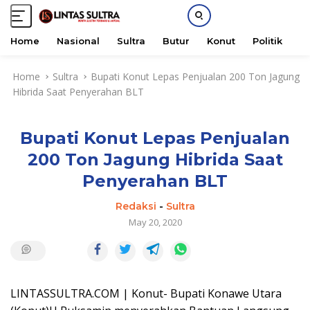
Home
Nasional
Sultra
Butur
Konut
Politik
H
S
Home
Sultra
Bupati Konut Lepas Penjualan 200 Ton Jagung
k
Hibrida Saat Penyerahan BLT
i
p
t
Bupati Konut Lepas Penjualan
o
c
200 Ton Jagung Hibrida Saat
o
Penyerahan BLT
n
t
Redaksi
-
Sultra
e
May 20, 2020
n
t
LINTASSULTRA.COM | Konut- Bupati Konawe Utara