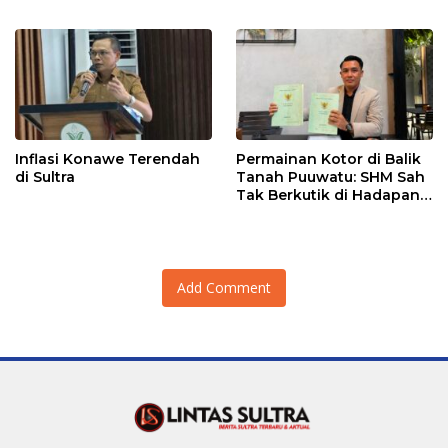
Adu Data
Lahan Sengketa Puwatu
Inflasi Konawe Terendah
Permainan Kotor di Balik
di Sultra
Tanah Puuwatu: SHM Sah
Tak Berkutik di Hadapan
Dugaan Mafia
Add Comment