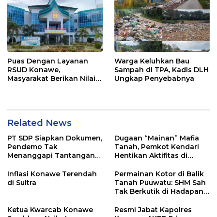
Puas Dengan Layanan
Warga Keluhkan Bau
RSUD Konawe,
Sampah di TPA, Kadis DLH
Masyarakat Berikan Nilai
Ungkap Penyebabnya
79,29
Related News
PT SDP Siapkan Dokumen,
Dugaan “Mainan” Mafia
Pendemo Tak
Tanah, Pemkot Kendari
Menanggapi Tantangan
Hentikan Aktifitas di
Adu Data
Lahan Sengketa Puwatu
Inflasi Konawe Terendah
Permainan Kotor di Balik
di Sultra
Tanah Puuwatu: SHM Sah
Tak Berkutik di Hadapan
Dugaan Mafia
Ketua Kwarcab Konawe
Resmi Jabat Kapolres