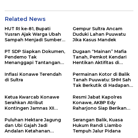
Related News
HUT RI ke-81, Bupati
Gempur Sultra Ancam
Yusran Ajak Warga Ubah
Duduki Lahan Puuwatu
Sampah Menjadi Sumber
Jika Kasus Mandek
Penghasilan
PT SDP Siapkan Dokumen,
Dugaan “Mainan” Mafia
Pendemo Tak
Tanah, Pemkot Kendari
Menanggapi Tantangan
Hentikan Aktifitas di
Adu Data
Lahan Sengketa Puwatu
Inflasi Konawe Terendah
Permainan Kotor di Balik
di Sultra
Tanah Puuwatu: SHM Sah
Tak Berkutik di Hadapan
Dugaan Mafia
Ketua Kwarcab Konawe
Resmi Jabat Kapolres
Serahkan Atribut
Konawe, AKBP Edy
Kontingen Jamnas XII
Raharjono Siap Berikan
2026
Pelayanan Terbaik
Puluhan Hektare Jagung
Serangan Balik, Kuasa
dan Ubi Gajah Jadi
Hukum Randi Liambo
Andalan Ketahanan
Tempuh Jalur Pidana
Pangan di Tirawuta