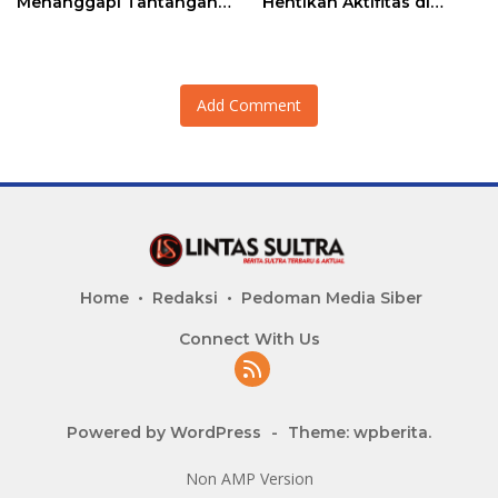
Menanggapi Tantangan
Hentikan Aktifitas di
Adu Data
Lahan Sengketa Puwatu
Add Comment
Home
Redaksi
Pedoman Media Siber
Connect With Us
Powered by WordPress
-
Theme: wpberita.
Non AMP Version