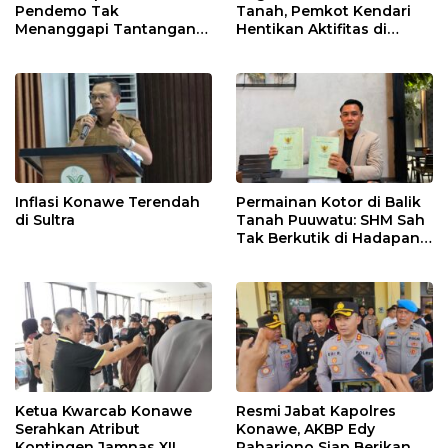
Pendemo Tak
Tanah, Pemkot Kendari
Menanggapi Tantangan
Hentikan Aktifitas di
Adu Data
Lahan Sengketa Puwatu
Inflasi Konawe Terendah
Permainan Kotor di Balik
di Sultra
Tanah Puuwatu: SHM Sah
Tak Berkutik di Hadapan
Dugaan Mafia
Ketua Kwarcab Konawe
Resmi Jabat Kapolres
Serahkan Atribut
Konawe, AKBP Edy
Kontingen Jamnas XII
Raharjono Siap Berikan