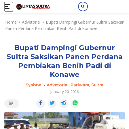
S
Home
Advetorial
Bupati Dampingi Gubernur Sultra Saksikan
k
Panen Perdana Pembiakan Benih Padi di Konawe
i
p
t
Bupati Dampingi Gubernur
o
c
Sultra Saksikan Panen Perdana
o
Pembiakan Benih Padi di
n
t
Konawe
e
Syahnal
-
Advetorial
,
Pariwara
,
Sultra
n
January 20, 2026
t