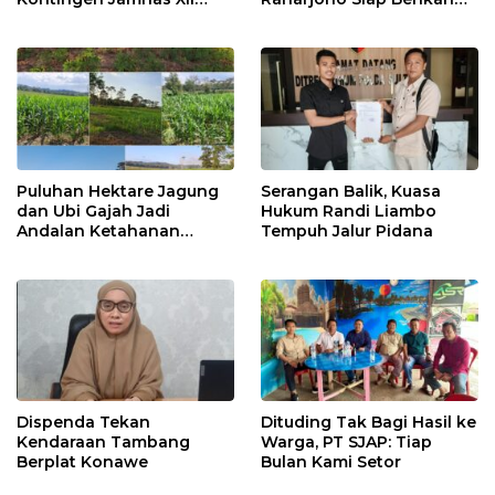
2026
Pelayanan Terbaik
Puluhan Hektare Jagung
Serangan Balik, Kuasa
dan Ubi Gajah Jadi
Hukum Randi Liambo
Andalan Ketahanan
Tempuh Jalur Pidana
Pangan di Tirawuta
Dispenda Tekan
Dituding Tak Bagi Hasil ke
Kendaraan Tambang
Warga, PT SJAP: Tiap
Berplat Konawe
Bulan Kami Setor