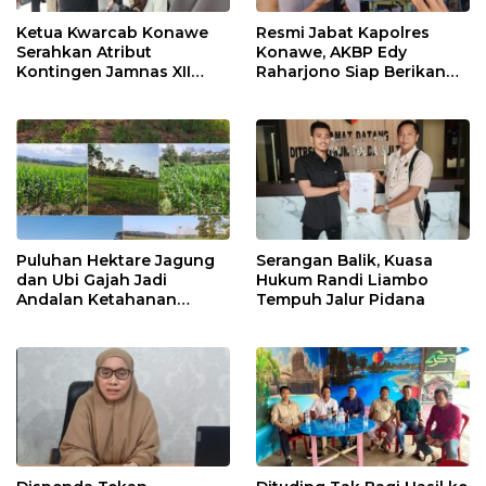
Ketua Kwarcab Konawe
Resmi Jabat Kapolres
Serahkan Atribut
Konawe, AKBP Edy
Kontingen Jamnas XII
Raharjono Siap Berikan
2026
Pelayanan Terbaik
Puluhan Hektare Jagung
Serangan Balik, Kuasa
dan Ubi Gajah Jadi
Hukum Randi Liambo
Andalan Ketahanan
Tempuh Jalur Pidana
Pangan di Tirawuta