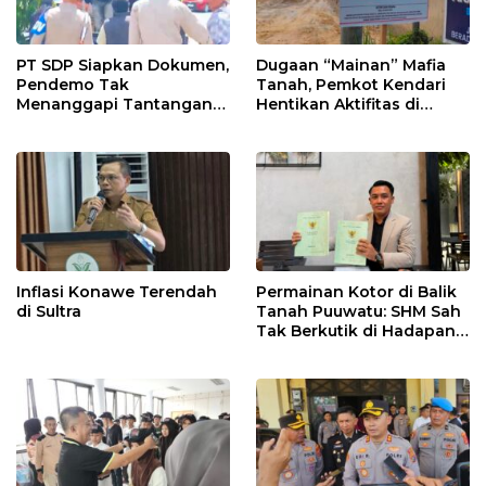
PT SDP Siapkan Dokumen,
Dugaan “Mainan” Mafia
Pendemo Tak
Tanah, Pemkot Kendari
Menanggapi Tantangan
Hentikan Aktifitas di
Adu Data
Lahan Sengketa Puwatu
Inflasi Konawe Terendah
Permainan Kotor di Balik
di Sultra
Tanah Puuwatu: SHM Sah
Tak Berkutik di Hadapan
Dugaan Mafia