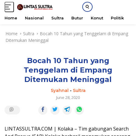
Home
Nasional
Sultra
Butur
Konut
Politik
H
S
Home
Sultra
Bocah 10 Tahun yang Tenggelam di Empang
k
Ditemukan Meninggal
i
p
t
Bocah 10 Tahun yang
o
c
Tenggelam di Empang
o
Ditemukan Meninggal
n
t
Syahnal
-
Sultra
e
June 28, 2020
n
t
LINTASSULTRA.COM | Kolaka – Tim gabungan Search