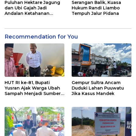
Puluhan Hektare Jagung
Serangan Balik, Kuasa
dan Ubi Gajah Jadi
Hukum Randi Liambo
Andalan Ketahanan
Tempuh Jalur Pidana
Pangan di Tirawuta
Recommendation for You
HUT RI ke-81, Bupati
Gempur Sultra Ancam
Yusran Ajak Warga Ubah
Duduki Lahan Puuwatu
Sampah Menjadi Sumber
Jika Kasus Mandek
Penghasilan