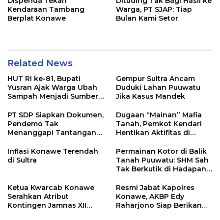
Dispenda Tekan
Dituding Tak Bagi Hasil ke
Kendaraan Tambang
Warga, PT SJAP: Tiap
Berplat Konawe
Bulan Kami Setor
Related News
HUT RI ke-81, Bupati
Gempur Sultra Ancam
Yusran Ajak Warga Ubah
Duduki Lahan Puuwatu
Sampah Menjadi Sumber
Jika Kasus Mandek
Penghasilan
PT SDP Siapkan Dokumen,
Dugaan “Mainan” Mafia
Pendemo Tak
Tanah, Pemkot Kendari
Menanggapi Tantangan
Hentikan Aktifitas di
Adu Data
Lahan Sengketa Puwatu
Inflasi Konawe Terendah
Permainan Kotor di Balik
di Sultra
Tanah Puuwatu: SHM Sah
Tak Berkutik di Hadapan
Dugaan Mafia
Ketua Kwarcab Konawe
Resmi Jabat Kapolres
Serahkan Atribut
Konawe, AKBP Edy
Kontingen Jamnas XII
Raharjono Siap Berikan
2026
Pelayanan Terbaik