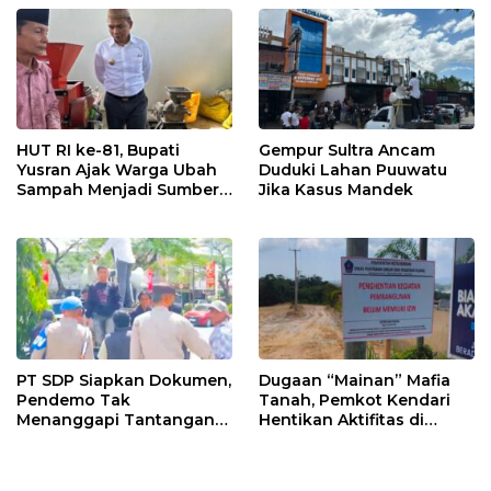
HUT RI ke-81, Bupati
Gempur Sultra Ancam
Yusran Ajak Warga Ubah
Duduki Lahan Puuwatu
Sampah Menjadi Sumber
Jika Kasus Mandek
Penghasilan
PT SDP Siapkan Dokumen,
Dugaan “Mainan” Mafia
Pendemo Tak
Tanah, Pemkot Kendari
Menanggapi Tantangan
Hentikan Aktifitas di
Adu Data
Lahan Sengketa Puwatu