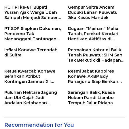
HUT RI ke-81, Bupati
Gempur Sultra Ancam
Yusran Ajak Warga Ubah
Duduki Lahan Puuwatu
Sampah Menjadi Sumber
Jika Kasus Mandek
Penghasilan
PT SDP Siapkan Dokumen,
Dugaan “Mainan” Mafia
Pendemo Tak
Tanah, Pemkot Kendari
Menanggapi Tantangan
Hentikan Aktifitas di
Adu Data
Lahan Sengketa Puwatu
Inflasi Konawe Terendah
Permainan Kotor di Balik
di Sultra
Tanah Puuwatu: SHM Sah
Tak Berkutik di Hadapan
Dugaan Mafia
Ketua Kwarcab Konawe
Resmi Jabat Kapolres
Serahkan Atribut
Konawe, AKBP Edy
Kontingen Jamnas XII
Raharjono Siap Berikan
2026
Pelayanan Terbaik
Puluhan Hektare Jagung
Serangan Balik, Kuasa
dan Ubi Gajah Jadi
Hukum Randi Liambo
Andalan Ketahanan
Tempuh Jalur Pidana
Pangan di Tirawuta
Recommendation for You