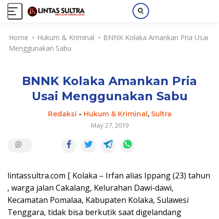
S
Home
Hukum & Kriminal
BNNK Kolaka Amankan Pria Usai
k
Menggunakan Sabu
i
p
t
BNNK Kolaka Amankan Pria
o
c
Usai Menggunakan Sabu
o
n
Redaksi
-
Hukum & Kriminal
,
Sultra
t
May 27, 2019
e
n
t
lintassultra.com [ Kolaka – Irfan alias Ippang (23) tahun
, warga jalan Cakalang, Kelurahan Dawi-dawi,
Kecamatan Pomalaa, Kabupaten Kolaka, Sulawesi
Tenggara, tidak bisa berkutik saat digelandang