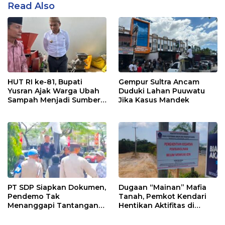
Read Also
HUT RI ke-81, Bupati
Gempur Sultra Ancam
Yusran Ajak Warga Ubah
Duduki Lahan Puuwatu
Sampah Menjadi Sumber
Jika Kasus Mandek
Penghasilan
PT SDP Siapkan Dokumen,
Dugaan “Mainan” Mafia
Pendemo Tak
Tanah, Pemkot Kendari
Menanggapi Tantangan
Hentikan Aktifitas di
Adu Data
Lahan Sengketa Puwatu