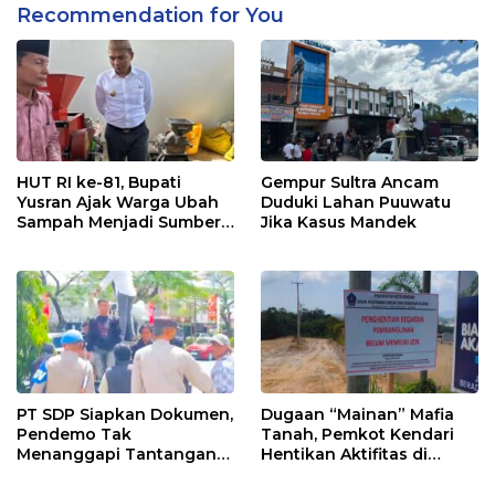
Recommendation for You
HUT RI ke-81, Bupati
Gempur Sultra Ancam
Yusran Ajak Warga Ubah
Duduki Lahan Puuwatu
Sampah Menjadi Sumber
Jika Kasus Mandek
Penghasilan
PT SDP Siapkan Dokumen,
Dugaan “Mainan” Mafia
Pendemo Tak
Tanah, Pemkot Kendari
Menanggapi Tantangan
Hentikan Aktifitas di
Adu Data
Lahan Sengketa Puwatu