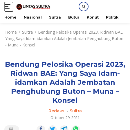
Home
Nasional
Sultra
Butur
Konut
Politik
H
S
Home
Sultra
Bendung Pelosika Operasi 2023, Ridwan BAE:
k
Yang Saya Idam-idamkan Adalah Jembatan Penghubung Buton
i
- Muna - Konsel
p
t
o
Bendung Pelosika Operasi 2023,
c
o
Ridwan BAE: Yang Saya Idam-
n
idamkan Adalah Jembatan
t
e
Penghubung Buton – Muna –
n
Konsel
t
Redaksi
-
Sultra
October 29, 2021