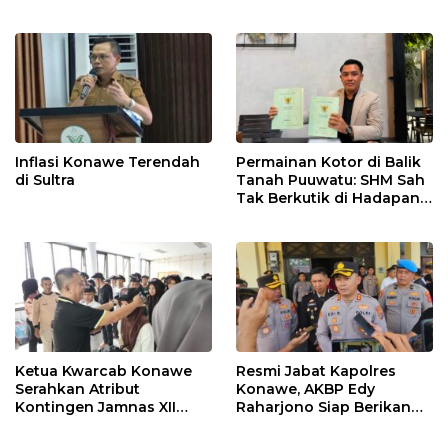
Adu Data
Lahan Sengketa Puwatu
Inflasi Konawe Terendah
Permainan Kotor di Balik
di Sultra
Tanah Puuwatu: SHM Sah
Tak Berkutik di Hadapan
Dugaan Mafia
Ketua Kwarcab Konawe
Resmi Jabat Kapolres
Serahkan Atribut
Konawe, AKBP Edy
Kontingen Jamnas XII
Raharjono Siap Berikan
2026
Pelayanan Terbaik