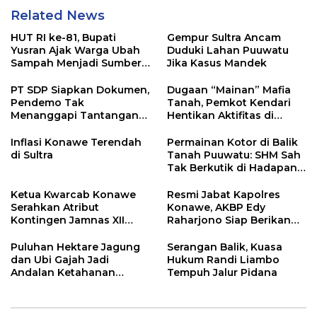
Related News
HUT RI ke-81, Bupati
Gempur Sultra Ancam
Yusran Ajak Warga Ubah
Duduki Lahan Puuwatu
Sampah Menjadi Sumber
Jika Kasus Mandek
Penghasilan
PT SDP Siapkan Dokumen,
Dugaan “Mainan” Mafia
Pendemo Tak
Tanah, Pemkot Kendari
Menanggapi Tantangan
Hentikan Aktifitas di
Adu Data
Lahan Sengketa Puwatu
Inflasi Konawe Terendah
Permainan Kotor di Balik
di Sultra
Tanah Puuwatu: SHM Sah
Tak Berkutik di Hadapan
Dugaan Mafia
Ketua Kwarcab Konawe
Resmi Jabat Kapolres
Serahkan Atribut
Konawe, AKBP Edy
Kontingen Jamnas XII
Raharjono Siap Berikan
2026
Pelayanan Terbaik
Puluhan Hektare Jagung
Serangan Balik, Kuasa
dan Ubi Gajah Jadi
Hukum Randi Liambo
Andalan Ketahanan
Tempuh Jalur Pidana
Pangan di Tirawuta