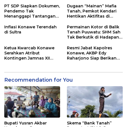
Penghasilan
PT SDP Siapkan Dokumen,
Dugaan “Mainan” Mafia
Pendemo Tak
Tanah, Pemkot Kendari
Menanggapi Tantangan
Hentikan Aktifitas di
Adu Data
Lahan Sengketa Puwatu
Inflasi Konawe Terendah
Permainan Kotor di Balik
di Sultra
Tanah Puuwatu: SHM Sah
Tak Berkutik di Hadapan
Dugaan Mafia
Ketua Kwarcab Konawe
Resmi Jabat Kapolres
Serahkan Atribut
Konawe, AKBP Edy
Kontingen Jamnas XII
Raharjono Siap Berikan
2026
Pelayanan Terbaik
Recommendation for You
Bupati Yusran Akbar
Skema “Bank Tanah”