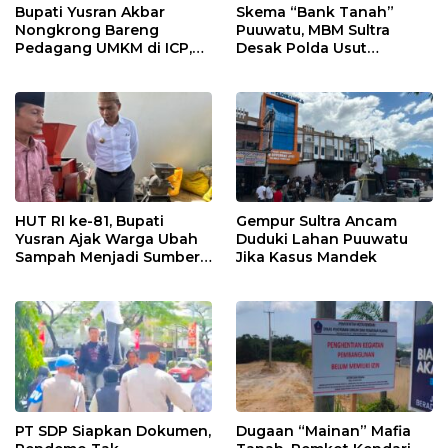
Bupati Yusran Akbar
Skema “Bank Tanah”
Nongkrong Bareng
Puuwatu, MBM Sultra
Pedagang UMKM di ICP,
Desak Polda Usut
Tegaskan Komitmen
Keterlibatan Adik Ketua
Hidupkan Ekonomi
Kadin
Kerakyatan
HUT RI ke-81, Bupati
Gempur Sultra Ancam
Yusran Ajak Warga Ubah
Duduki Lahan Puuwatu
Sampah Menjadi Sumber
Jika Kasus Mandek
Penghasilan
PT SDP Siapkan Dokumen,
Dugaan “Mainan” Mafia