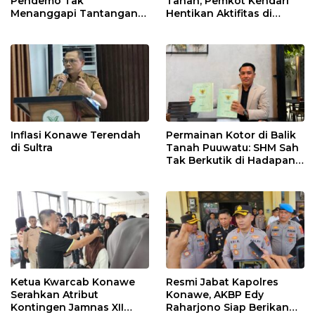
Pendemo Tak
Tanah, Pemkot Kendari
Menanggapi Tantangan
Hentikan Aktifitas di
Adu Data
Lahan Sengketa Puwatu
Inflasi Konawe Terendah
Permainan Kotor di Balik
di Sultra
Tanah Puuwatu: SHM Sah
Tak Berkutik di Hadapan
Dugaan Mafia
Ketua Kwarcab Konawe
Resmi Jabat Kapolres
Serahkan Atribut
Konawe, AKBP Edy
Kontingen Jamnas XII
Raharjono Siap Berikan