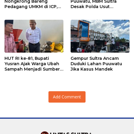
Nongkrong Bareng
Puuwatu, MBM Sultra
Pedagang UMKM di ICP,
Desak Polda Usut
Tegaskan Komitmen
Keterlibatan Adik Ketua
Hidupkan Ekonomi
Kadin
Kerakyatan
HUT RI ke-81, Bupati
Gempur Sultra Ancam
Yusran Ajak Warga Ubah
Duduki Lahan Puuwatu
Sampah Menjadi Sumber
Jika Kasus Mandek
Penghasilan
Add Comment