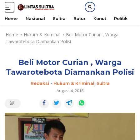
Home
Nasional
Sultra
Butur
Konut
Politik
H
S
Home
Hukum & Kriminal
Beli Motor Curian , Warga
k
Tawarotebota Diamankan Polisi
i
p
t
Beli Motor Curian , Warga
o
c
Tawarotebota Diamankan Polisi
o
n
Redaksi
-
Hukum & Kriminal
,
Sultra
t
August 4, 2018
e
n
t