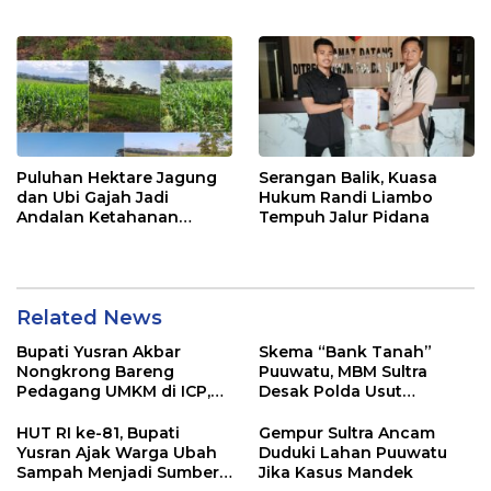
2026
Pelayanan Terbaik
Puluhan Hektare Jagung
Serangan Balik, Kuasa
dan Ubi Gajah Jadi
Hukum Randi Liambo
Andalan Ketahanan
Tempuh Jalur Pidana
Pangan di Tirawuta
Related News
Bupati Yusran Akbar
Skema “Bank Tanah”
Nongkrong Bareng
Puuwatu, MBM Sultra
Pedagang UMKM di ICP,
Desak Polda Usut
Tegaskan Komitmen
Keterlibatan Adik Ketua
Hidupkan Ekonomi
Kadin
HUT RI ke-81, Bupati
Gempur Sultra Ancam
Kerakyatan
Yusran Ajak Warga Ubah
Duduki Lahan Puuwatu
Sampah Menjadi Sumber
Jika Kasus Mandek