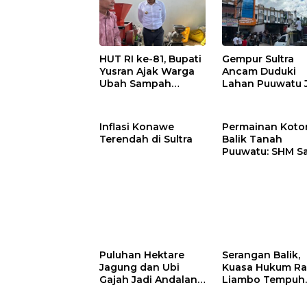
Gempur Sultra
HUT RI ke-81, Bupati
Ancam Duduki
Yusran Ajak Warga
Lahan Puuwatu 
Ubah Sampah
Kasus Mandek
Menjadi Sumber
Penghasilan
Inflasi Konawe
Permainan Kotor
Terendah di Sultra
Balik Tanah
Puuwatu: SHM S
Tak Berkutik di
Hadapan Dugaa
Mafia
Puluhan Hektare
Serangan Balik,
Jagung dan Ubi
Kuasa Hukum Ra
Gajah Jadi Andalan
Liambo Tempuh
Ketahanan Pangan
Jalur Pidana
di Tirawuta