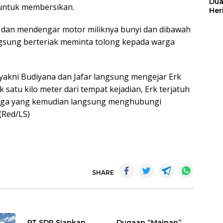
Dua
 untuk membersikan.
Her
Jut
at dan mendengar motor miliknya bunyi dan dibawah
angsung berteriak meminta tolong kepada warga
akni Budiyana dan Jafar langsung mengejar Erk
satu kilo meter dari tempat kejadian, Erk terjatuh
arga yang kemudian langsung menghubungi
(Red/LS)
SHARE
PT SDP Siapkan
Dugaan “Mainan”