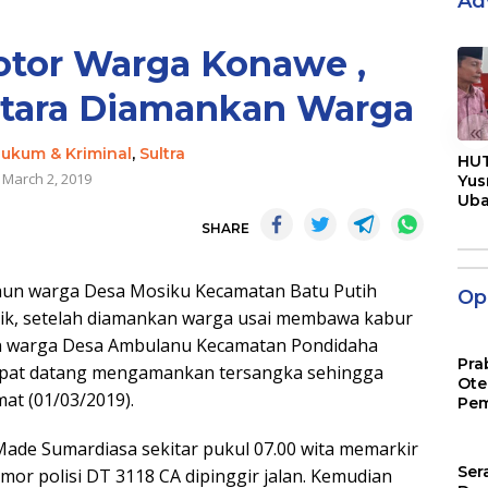
Ad
tor Warga Konawe ,
tara Diamankan Warga
«
ukum & Kriminal
,
Sultra
HUT
March 2, 2019
Yus
Ub
Men
SHARE
Pen
tahun warga Desa Mosiku Kecamatan Batu Putih
Opi
tik, setelah diamankan warga usai membawa kabur
un warga Desa Ambulanu Kecamatan Pondidaha
Pra
epat datang mengamankan tersangka sehingga
Ote
mat (01/03/2019).
Pem
Made Sumardiasa sekitar pukul 07.00 wita memarkir
Ser
or polisi DT 3118 CA dipinggir jalan. Kemudian