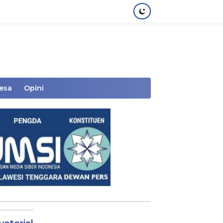
Desa
Opini