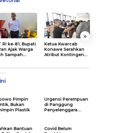
vetorial
»
 RI ke-81, Bupati
Ketua Kwarcab
Semarak
ran Ajak Warga
Konawe Serahkan
Pembukaan MT
ah Sampah
Atribut Kontingen
XXXI Sultra, Ini K
jadi Sumber
Jamnas XII 2026
Bupati Konawe
ghasilan
ni
bowo Pimpin
Urgensi Perempuan
ntik, Bukan
di Panggung
impin Plastik
Penyelenggara
Pemilu
ahkan Bantuan
Covid Belum