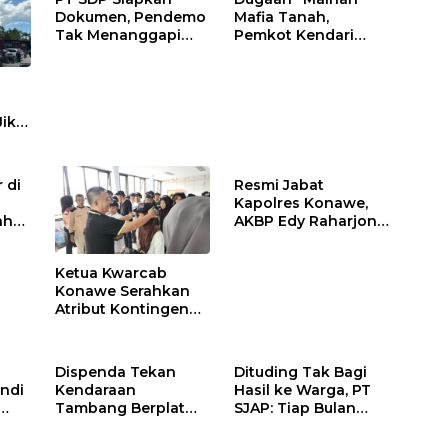
Dokumen, Pendemo
Mafia Tanah,
Tak Menanggapi
Pemkot Kendari
Tantangan Adu Data
Hentikan Aktifitas di
Lahan Sengketa
Puwatu
Jika
 di
Resmi Jabat
Kapolres Konawe,
ah
AKBP Edy Raharjono
Siap Berikan
n
Pelayanan Terbaik
Ketua Kwarcab
Konawe Serahkan
Atribut Kontingen
Jamnas XII 2026
Dispenda Tekan
Dituding Tak Bagi
ndi
Kendaraan
Hasil ke Warga, PT
Tambang Berplat
SJAP: Tiap Bulan
Konawe
Kami Setor