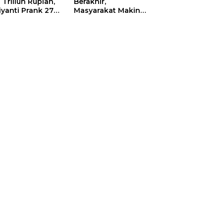
 Triliun Rupiah,
Berakhir,
iyanti Prank 270
Masyarakat Makin
a Orang
Menjerit