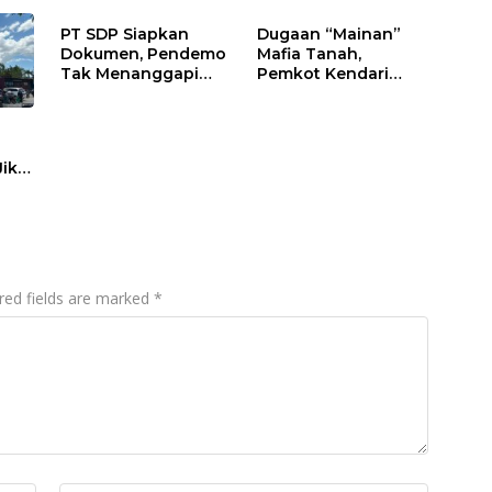
PT SDP Siapkan
Dugaan “Mainan”
Dokumen, Pendemo
Mafia Tanah,
Tak Menanggapi
Pemkot Kendari
Tantangan Adu Data
Hentikan Aktifitas di
Lahan Sengketa
Puwatu
Jika
red fields are marked
*