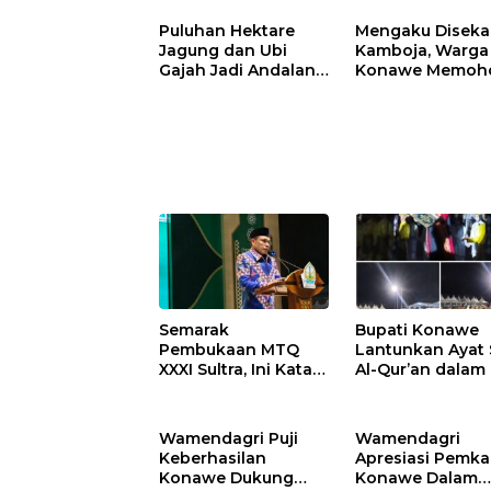
Puluhan Hektare
Mengaku Diseka
Jagung dan Ubi
Kamboja, Warga
Gajah Jadi Andalan
Konawe Memoh
Ketahanan Pangan
Minta Dipulang
di Tirawuta
ke Indonesia
Semarak
Bupati Konawe
Pembukaan MTQ
Lantunkan Ayat 
XXXI Sultra, Ini Kata
Al-Qur’an dalam 
Bupati Konawe
Kolosal Pembuk
MTQ XXXI Sultra
Wamendagri Puji
Wamendagri
Keberhasilan
Apresiasi Pemk
Konawe Dukung
Konawe Dalam