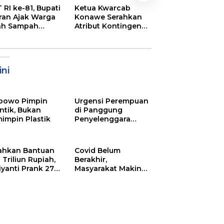
 RI ke-81, Bupati
Ketua Kwarcab
Semarak
ran Ajak Warga
Konawe Serahkan
Pembukaan MT
ah Sampah
Atribut Kontingen
XXXI Sultra, Ini K
jadi Sumber
Jamnas XII 2026
Bupati Konawe
ghasilan
ni
bowo Pimpin
Urgensi Perempuan
ntik, Bukan
di Panggung
impin Plastik
Penyelenggara
Pemilu
ahkan Bantuan
Covid Belum
 Triliun Rupiah,
Berakhir,
iyanti Prank 270
Masyarakat Makin
a Orang
Menjerit