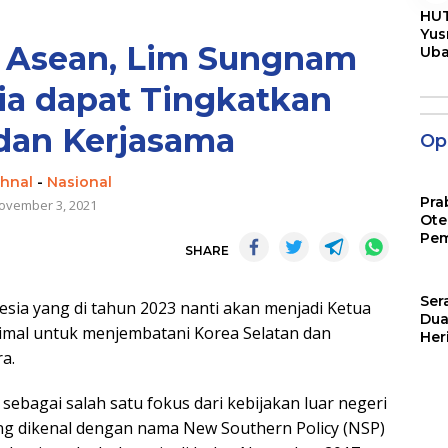
HUT
Yus
a Asean, Lim Sungnam
Ub
Men
Pen
ia dapat Tingkatkan
 dan Kerjasama
Opi
hnal
-
Nasional
Pra
ovember 3, 2021
Ote
Pem
SHARE
Ser
ia yang di tahun 2023 nanti akan menjadi Ketua
Dua
imal untuk menjembatani Korea Selatan dan
Her
Jut
a.
ebagai salah satu fokus dari kebijakan luar negeri
ng dikenal dengan nama New Southern Policy (NSP)