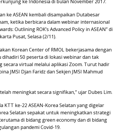
rkunjung ke Indonesia di bulan November 2017.
tan ke ASEAN kembali disampaikan Dutabesar
am, ketika berbicara dalam webinar internasional
rds: Outlining ROK’s Advanced Policy in ASEAN” di
arta Pusat, Selasa (2/11).
arakan Korean Center of RMOL bekerjasama dengan
 dihadiri 50 peserta di lokasi webinar dan tak
secara virtual melalui aplikasi Zoom. Turut hadir
ina JMSI Djan Faridz dan Sekjen JMSI Mahmud
elah meningkat secara signifikan,” ujar Dubes Lim.
 KTT ke-22 ASEAN-Korea Selatan yang digelar
rea Selatan sepakat untuk meningkatkan strategi
terutama di bidang green economy dan di bidang
gulangan pandemi Covid-19.