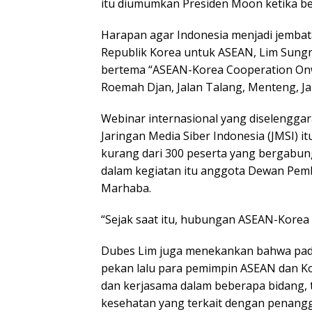
itu diumumkan Presiden Moon ketika be
Harapan agar Indonesia menjadi jemba
Republik Korea untuk ASEAN, Lim Sungn
bertema “ASEAN-Korea Cooperation Onwa
Roemah Djan, Jalan Talang, Menteng, Jak
Webinar internasional yang diselengg
Jaringan Media Siber Indonesia (JMSI) itu
kurang dari 300 peserta yang bergabung 
dalam kegiatan itu anggota Dewan Pemb
Marhaba.
“Sejak saat itu, hubungan ASEAN-Korea t
Dubes Lim juga menekankan bahwa pada
pekan lalu para pemimpin ASEAN dan Ko
dan kerjasama dalam beberapa bidang, 
kesehatan yang terkait dengan penang