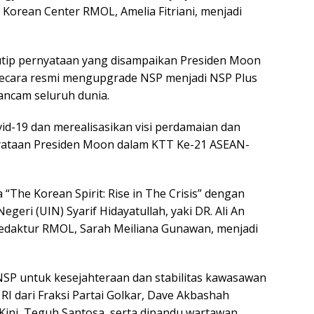
Korean Center RMOL, Amelia Fitriani, menjadi
utip pernyataan yang disampaikan Presiden Moon
secara resmi mengupgrade NSP menjadi NSP Plus
ncam seluruh dunia.
id-19 dan merealisasikan visi perdamaian dan
nyataan Presiden Moon dalam KTT Ke-21 ASEAN-
The Korean Spirit: Rise in The Crisis” dengan
geri (UIN) Syarif Hidayatullah, yaki DR. Ali An
 Redaktur RMOL, Sarah Meiliana Gunawan, menjadi
NSP untuk kesejahteraan dan stabilitas kawasawan
RI dari Fraksi Partai Golkar, Dave Akbashah
Kini, Teguh Santosa, serta dipandu wartawan