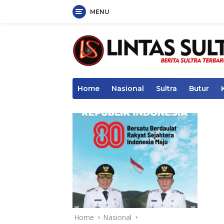
MENU
Skip
to
content
Home
Nasional
Sultra
Butur
Home
Nasional