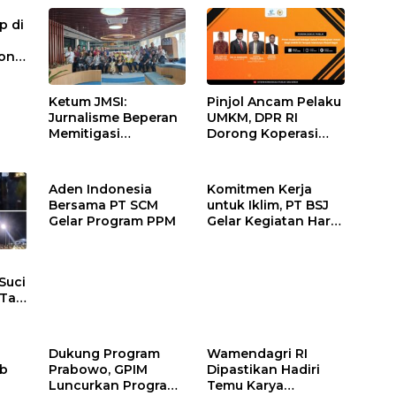
p di
on
kan
Ketum JMSI:
Pinjol Ancam Pelaku
Jurnalisme Beperan
UMKM, DPR RI
Memitigasi
Dorong Koperasi
Persoalan
sebagai Solusi
Kemanusiaan
Pembiayaan
Aden Indonesia
Komitmen Kerja
Bersama PT SCM
untuk Iklim, PT BSJ
Gelar Program PPM
Gelar Kegiatan Hari
Lingkungan Hidup
Sedunia 2026
Suci
Tari
aan
Dukung Program
Wamendagri RI
ab
Prabowo, GPIM
Dipastikan Hadiri
Luncurkan Program
Temu Karya