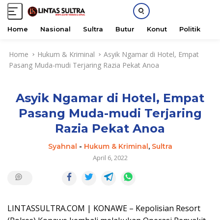
Home
Nasional
Sultra
Butur
Konut
Politik
H
S
Home
Hukum & Kriminal
Asyik Ngamar di Hotel, Empat
k
Pasang Muda-mudi Terjaring Razia Pekat Anoa
i
p
t
Asyik Ngamar di Hotel, Empat
o
c
Pasang Muda-mudi Terjaring
o
Razia Pekat Anoa
n
t
Syahnal
-
Hukum & Kriminal
,
Sultra
e
April 6, 2022
n
t
LINTASSULTRA.COM | KONAWE – Kepolisian Resort