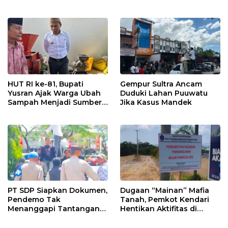
Tegaskan Komitmen
Keterlibatan Adik Ketua
Hidupkan Ekonomi
Kadin
Kerakyatan
HUT RI ke-81, Bupati
Gempur Sultra Ancam
Yusran Ajak Warga Ubah
Duduki Lahan Puuwatu
Sampah Menjadi Sumber
Jika Kasus Mandek
Penghasilan
PT SDP Siapkan Dokumen,
Dugaan “Mainan” Mafia
Pendemo Tak
Tanah, Pemkot Kendari
Menanggapi Tantangan
Hentikan Aktifitas di
Adu Data
Lahan Sengketa Puwatu