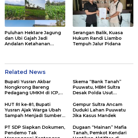
Puluhan Hektare Jagung
Serangan Balik, Kuasa
dan Ubi Gajah Jadi
Hukum Randi Liambo
Andalan Ketahanan
Tempuh Jalur Pidana
Pangan di Tirawuta
Related News
Bupati Yusran Akbar
Skema “Bank Tanah”
Nongkrong Bareng
Puuwatu, MBM Sultra
Pedagang UMKM di ICP,
Desak Polda Usut
Tegaskan Komitmen
Keterlibatan Adik Ketua
Hidupkan Ekonomi
Kadin
HUT RI ke-81, Bupati
Gempur Sultra Ancam
Kerakyatan
Yusran Ajak Warga Ubah
Duduki Lahan Puuwatu
Sampah Menjadi Sumber
Jika Kasus Mandek
Penghasilan
PT SDP Siapkan Dokumen,
Dugaan “Mainan” Mafia
Pendemo Tak
Tanah, Pemkot Kendari