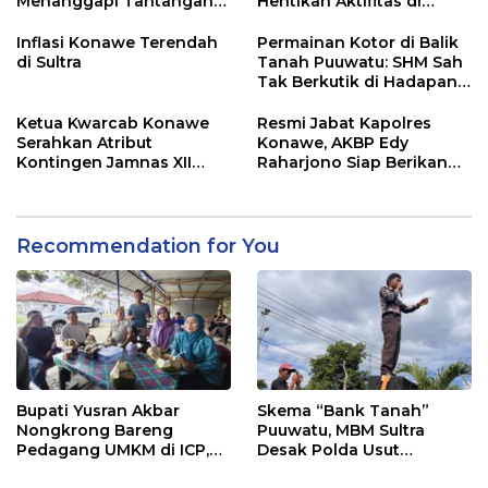
Menanggapi Tantangan
Hentikan Aktifitas di
Adu Data
Lahan Sengketa Puwatu
Inflasi Konawe Terendah
Permainan Kotor di Balik
di Sultra
Tanah Puuwatu: SHM Sah
Tak Berkutik di Hadapan
Dugaan Mafia
Ketua Kwarcab Konawe
Resmi Jabat Kapolres
Serahkan Atribut
Konawe, AKBP Edy
Kontingen Jamnas XII
Raharjono Siap Berikan
2026
Pelayanan Terbaik
Recommendation for You
Bupati Yusran Akbar
Skema “Bank Tanah”
Nongkrong Bareng
Puuwatu, MBM Sultra
Pedagang UMKM di ICP,
Desak Polda Usut
Tegaskan Komitmen
Keterlibatan Adik Ketua