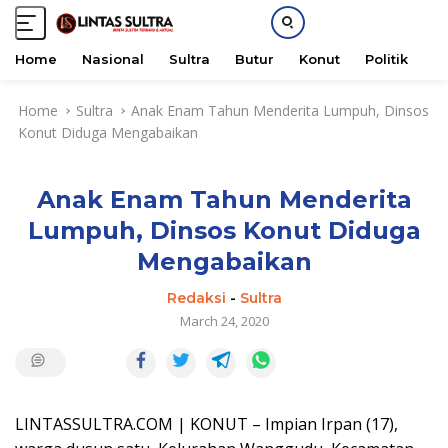
Home
Nasional
Sultra
Butur
Konut
Politik
H
S
Home
Sultra
Anak Enam Tahun Menderita Lumpuh, Dinsos
k
Konut Diduga Mengabaikan
i
p
t
Anak Enam Tahun Menderita
o
c
Lumpuh, Dinsos Konut Diduga
o
Mengabaikan
n
t
Redaksi
-
Sultra
e
March 24, 2020
n
t
LINTASSULTRA.COM | KONUT – Impian Irpan (17),