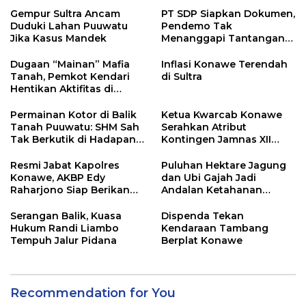
Gempur Sultra Ancam
PT SDP Siapkan Dokumen,
Duduki Lahan Puuwatu
Pendemo Tak
Jika Kasus Mandek
Menanggapi Tantangan
Adu Data
Dugaan “Mainan” Mafia
Inflasi Konawe Terendah
Tanah, Pemkot Kendari
di Sultra
Hentikan Aktifitas di
Lahan Sengketa Puwatu
Permainan Kotor di Balik
Ketua Kwarcab Konawe
Tanah Puuwatu: SHM Sah
Serahkan Atribut
Tak Berkutik di Hadapan
Kontingen Jamnas XII
Dugaan Mafia
2026
Resmi Jabat Kapolres
Puluhan Hektare Jagung
Konawe, AKBP Edy
dan Ubi Gajah Jadi
Raharjono Siap Berikan
Andalan Ketahanan
Pelayanan Terbaik
Pangan di Tirawuta
Serangan Balik, Kuasa
Dispenda Tekan
Hukum Randi Liambo
Kendaraan Tambang
Tempuh Jalur Pidana
Berplat Konawe
Recommendation for You