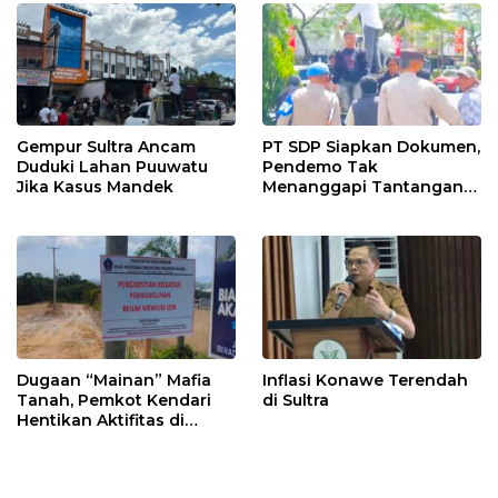
Gempur Sultra Ancam
PT SDP Siapkan Dokumen,
Duduki Lahan Puuwatu
Pendemo Tak
Jika Kasus Mandek
Menanggapi Tantangan
Adu Data
Dugaan “Mainan” Mafia
Inflasi Konawe Terendah
Tanah, Pemkot Kendari
di Sultra
Hentikan Aktifitas di
Lahan Sengketa Puwatu