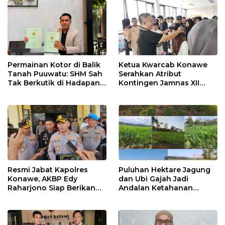
Permainan Kotor di Balik
Ketua Kwarcab Konawe
Tanah Puuwatu: SHM Sah
Serahkan Atribut
Tak Berkutik di Hadapan
Kontingen Jamnas XII
Dugaan Mafia
2026
Resmi Jabat Kapolres
Puluhan Hektare Jagung
Konawe, AKBP Edy
dan Ubi Gajah Jadi
Raharjono Siap Berikan
Andalan Ketahanan
Pelayanan Terbaik
Pangan di Tirawuta