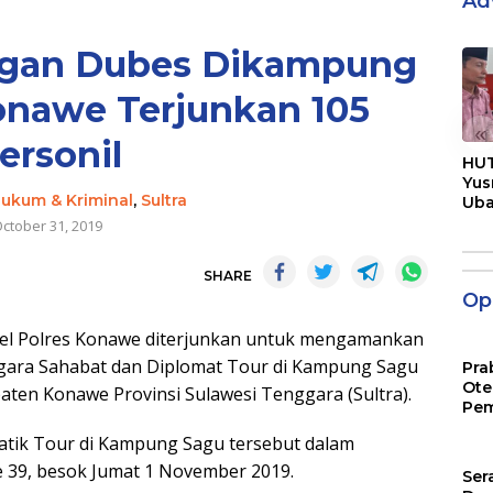
Ad
gan Dubes Dikampung
onawe Terjunkan 105
«
ersonil
HUT
Yus
ukum & Kriminal
,
Sultra
Ub
Men
ctober 31, 2019
Pen
SHARE
Opi
onel Polres Konawe diterjunkan untuk mengamankan
gara Sahabat dan Diplomat Tour di Kampung Sagu
Pra
Ote
ten Konawe Provinsi Sulawesi Tenggara (Sultra).
Pem
atik Tour di Kampung Sagu tersebut dalam
e 39, besok Jumat 1 November 2019.
Ser