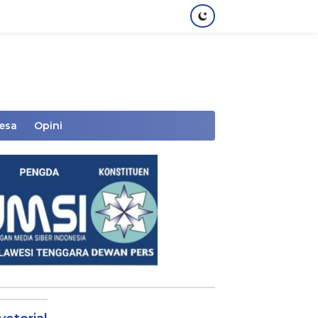
Desa
Opini