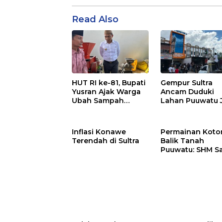
Read Also
Gempur Sultra
HUT RI ke-81, Bupati
Ancam Duduki
Yusran Ajak Warga
Lahan Puuwatu 
Ubah Sampah
Kasus Mandek
Menjadi Sumber
Penghasilan
Inflasi Konawe
Permainan Kotor
Terendah di Sultra
Balik Tanah
Puuwatu: SHM S
Tak Berkutik di
Hadapan Dugaa
Mafia