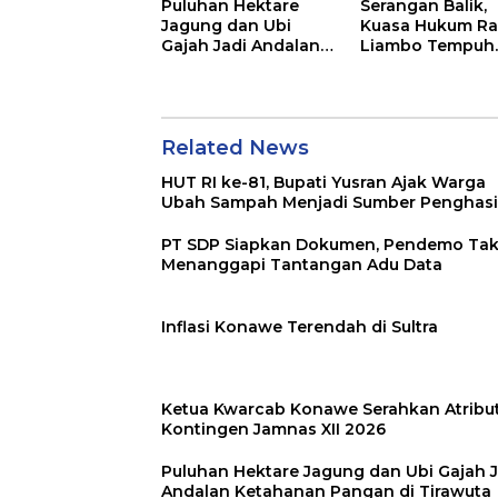
Puluhan Hektare
Serangan Balik,
Jagung dan Ubi
Kuasa Hukum Ra
Gajah Jadi Andalan
Liambo Tempuh
Ketahanan Pangan
Jalur Pidana
di Tirawuta
Related News
HUT RI ke-81, Bupati Yusran Ajak Warga
Ubah Sampah Menjadi Sumber Penghasi
PT SDP Siapkan Dokumen, Pendemo Ta
Menanggapi Tantangan Adu Data
Inflasi Konawe Terendah di Sultra
Ketua Kwarcab Konawe Serahkan Atribu
Kontingen Jamnas XII 2026
Puluhan Hektare Jagung dan Ubi Gajah J
Andalan Ketahanan Pangan di Tirawuta