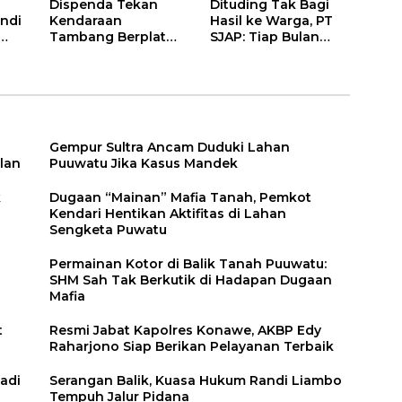
Dispenda Tekan
Dituding Tak Bagi
ndi
Kendaraan
Hasil ke Warga, PT
Tambang Berplat
SJAP: Tiap Bulan
Konawe
Kami Setor
Gempur Sultra Ancam Duduki Lahan
lan
Puuwatu Jika Kasus Mandek
k
Dugaan “Mainan” Mafia Tanah, Pemkot
Kendari Hentikan Aktifitas di Lahan
Sengketa Puwatu
Permainan Kotor di Balik Tanah Puuwatu:
SHM Sah Tak Berkutik di Hadapan Dugaan
Mafia
t
Resmi Jabat Kapolres Konawe, AKBP Edy
Raharjono Siap Berikan Pelayanan Terbaik
adi
Serangan Balik, Kuasa Hukum Randi Liambo
Tempuh Jalur Pidana