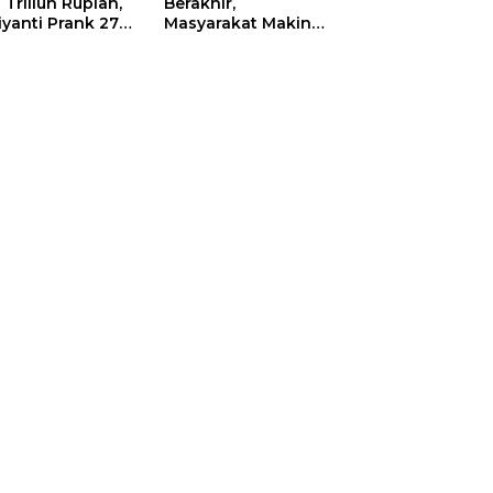
 Triliun Rupiah,
Berakhir,
iyanti Prank 270
Masyarakat Makin
a Orang
Menjerit