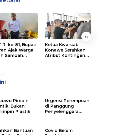
vetorial
»
 RI ke-81, Bupati
Ketua Kwarcab
Semarak
ran Ajak Warga
Konawe Serahkan
Pembukaan MT
ah Sampah
Atribut Kontingen
XXXI Sultra, Ini K
jadi Sumber
Jamnas XII 2026
Bupati Konawe
ghasilan
ni
bowo Pimpin
Urgensi Perempuan
ntik, Bukan
di Panggung
impin Plastik
Penyelenggara
Pemilu
ahkan Bantuan
Covid Belum