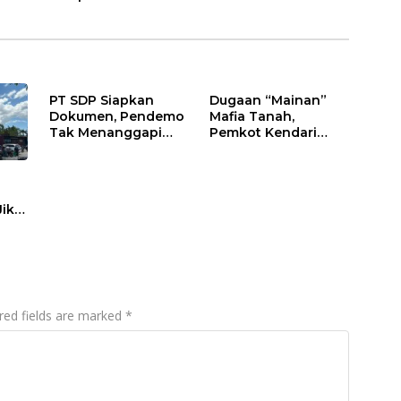
PT SDP Siapkan
Dugaan “Mainan”
Dokumen, Pendemo
Mafia Tanah,
Tak Menanggapi
Pemkot Kendari
Tantangan Adu Data
Hentikan Aktifitas di
Lahan Sengketa
Puwatu
Jika
red fields are marked
*