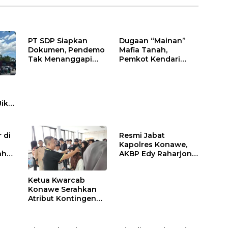
PT SDP Siapkan
Dugaan “Mainan”
Dokumen, Pendemo
Mafia Tanah,
Tak Menanggapi
Pemkot Kendari
Tantangan Adu Data
Hentikan Aktifitas di
Lahan Sengketa
Puwatu
Jika
 di
Resmi Jabat
Kapolres Konawe,
ah
AKBP Edy Raharjono
Siap Berikan
n
Pelayanan Terbaik
Ketua Kwarcab
Konawe Serahkan
Atribut Kontingen
Jamnas XII 2026