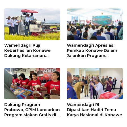
Hidup Sedunia 2026
Wamendagri Puji
Wamendagri Apresiasi
Keberhasilan Konawe
Pemkab Konawe Dalam
Dukung Ketahanan
Jalankan Program
Pangan Nasional
Strategis Nasional
Dukung Program
Wamendagri RI
Prabowo, GPIM Luncurkan
Dipastikan Hadiri Temu
Program Makan Gratis di
Karya Nasional di Konawe
Kabupaten Konawe