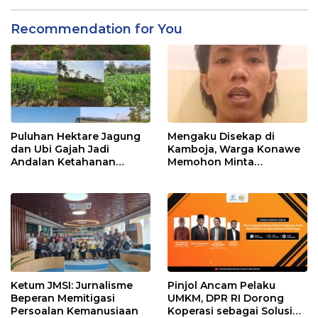
Recommendation for You
Puluhan Hektare Jagung
Mengaku Disekap di
dan Ubi Gajah Jadi
Kamboja, Warga Konawe
Andalan Ketahanan
Memohon Minta
Pangan di Tirawuta
Dipulangkan ke Indonesia
Ketum JMSI: Jurnalisme
Pinjol Ancam Pelaku
Beperan Memitigasi
UMKM, DPR RI Dorong
Persoalan Kemanusiaan
Koperasi sebagai Solusi