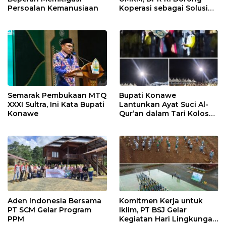
Persoalan Kemanusiaan
Koperasi sebagai Solusi
Pembiayaan
Semarak Pembukaan MTQ
Bupati Konawe
XXXI Sultra, Ini Kata Bupati
Lantunkan Ayat Suci Al-
Konawe
Qur’an dalam Tari Kolosal
Pembukaan MTQ XXXI
Sultra
Aden Indonesia Bersama
Komitmen Kerja untuk
PT SCM Gelar Program
Iklim, PT BSJ Gelar
PPM
Kegiatan Hari Lingkungan