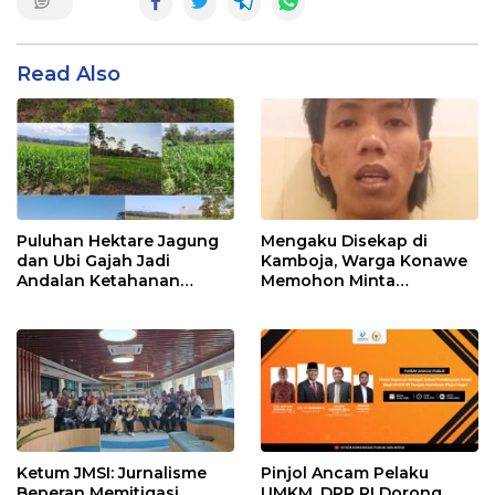
Read Also
Puluhan Hektare Jagung
Mengaku Disekap di
dan Ubi Gajah Jadi
Kamboja, Warga Konawe
Andalan Ketahanan
Memohon Minta
Pangan di Tirawuta
Dipulangkan ke Indonesia
Ketum JMSI: Jurnalisme
Pinjol Ancam Pelaku
Beperan Memitigasi
UMKM, DPR RI Dorong