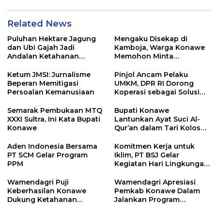
Related News
Puluhan Hektare Jagung
Mengaku Disekap di
dan Ubi Gajah Jadi
Kamboja, Warga Konawe
Andalan Ketahanan
Memohon Minta
Pangan di Tirawuta
Dipulangkan ke Indonesia
Ketum JMSI: Jurnalisme
Pinjol Ancam Pelaku
Beperan Memitigasi
UMKM, DPR RI Dorong
Persoalan Kemanusiaan
Koperasi sebagai Solusi
Pembiayaan
Semarak Pembukaan MTQ
Bupati Konawe
XXXI Sultra, Ini Kata Bupati
Lantunkan Ayat Suci Al-
Konawe
Qur’an dalam Tari Kolosal
Pembukaan MTQ XXXI
Sultra
Aden Indonesia Bersama
Komitmen Kerja untuk
PT SCM Gelar Program
Iklim, PT BSJ Gelar
PPM
Kegiatan Hari Lingkungan
Hidup Sedunia 2026
Wamendagri Puji
Wamendagri Apresiasi
Keberhasilan Konawe
Pemkab Konawe Dalam
Dukung Ketahanan
Jalankan Program
Pangan Nasional
Strategis Nasional