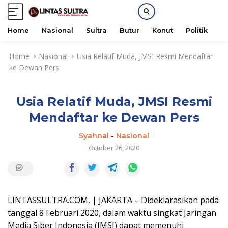
Home
Nasional
Sultra
Butur
Konut
Politik
H
S
Home
Nasional
Usia Relatif Muda, JMSI Resmi Mendaftar
k
ke Dewan Pers
i
p
t
Usia Relatif Muda, JMSI Resmi
o
c
Mendaftar ke Dewan Pers
o
n
Syahnal
-
Nasional
t
October 26, 2020
e
n
t
LINTASSULTRA.COM, | JAKARTA – Dideklarasikan pada
tanggal 8 Februari 2020, dalam waktu singkat Jaringan
Media Siber Indonesia (JMSI) dapat memenuhi