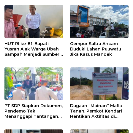
Hidupkan Ekonomi
Kadin
Kerakyatan
HUT RI ke-81, Bupati
Gempur Sultra Ancam
Yusran Ajak Warga Ubah
Duduki Lahan Puuwatu
Sampah Menjadi Sumber
Jika Kasus Mandek
Penghasilan
PT SDP Siapkan Dokumen,
Dugaan “Mainan” Mafia
Pendemo Tak
Tanah, Pemkot Kendari
Menanggapi Tantangan
Hentikan Aktifitas di
Adu Data
Lahan Sengketa Puwatu