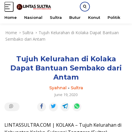
Home
Nasional
Sultra
Butur
Konut
Politik
H
S
Home
Sultra
Tujuh Kelurahan di Kolaka Dapat Bantuan
k
Sembako dari Antam
i
p
t
Tujuh Kelurahan di Kolaka
o
c
Dapat Bantuan Sembako dari
o
Antam
n
t
Syahnal
-
Sultra
e
June 19, 2020
n
t
LINTASSULTRA.COM | KOLAKA – Tujuh Kelurahan di