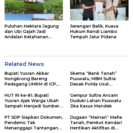
Puluhan Hektare Jagung
Serangan Balik, Kuasa
dan Ubi Gajah Jadi
Hukum Randi Liambo
Andalan Ketahanan
Tempuh Jalur Pidana
Pangan di Tirawuta
Related News
Bupati Yusran Akbar
Skema “Bank Tanah”
Nongkrong Bareng
Puuwatu, MBM Sultra
Pedagang UMKM di ICP,
Desak Polda Usut
Tegaskan Komitmen
Keterlibatan Adik Ketua
Hidupkan Ekonomi
Kadin
HUT RI ke-81, Bupati
Gempur Sultra Ancam
Kerakyatan
Yusran Ajak Warga Ubah
Duduki Lahan Puuwatu
Sampah Menjadi Sumber
Jika Kasus Mandek
Penghasilan
PT SDP Siapkan Dokumen,
Dugaan “Mainan” Mafia
Pendemo Tak
Tanah, Pemkot Kendari
Menanggapi Tantangan
Hentikan Aktifitas di