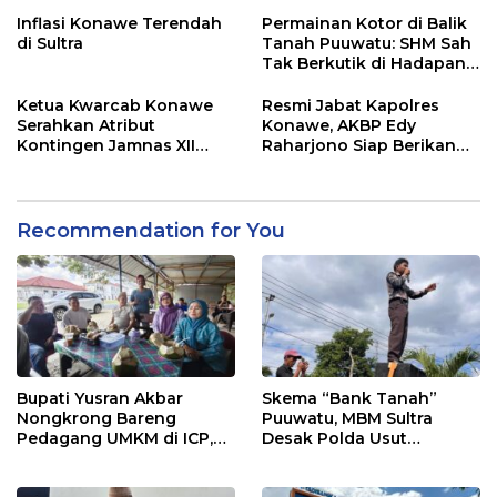
Adu Data
Lahan Sengketa Puwatu
Inflasi Konawe Terendah
Permainan Kotor di Balik
di Sultra
Tanah Puuwatu: SHM Sah
Tak Berkutik di Hadapan
Dugaan Mafia
Ketua Kwarcab Konawe
Resmi Jabat Kapolres
Serahkan Atribut
Konawe, AKBP Edy
Kontingen Jamnas XII
Raharjono Siap Berikan
2026
Pelayanan Terbaik
Recommendation for You
Bupati Yusran Akbar
Skema “Bank Tanah”
Nongkrong Bareng
Puuwatu, MBM Sultra
Pedagang UMKM di ICP,
Desak Polda Usut
Tegaskan Komitmen
Keterlibatan Adik Ketua
Hidupkan Ekonomi
Kadin