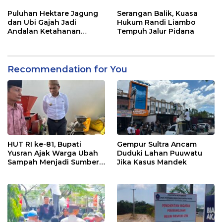
2026
Pelayanan Terbaik
Puluhan Hektare Jagung
Serangan Balik, Kuasa
dan Ubi Gajah Jadi
Hukum Randi Liambo
Andalan Ketahanan
Tempuh Jalur Pidana
Pangan di Tirawuta
Recommendation for You
HUT RI ke-81, Bupati
Gempur Sultra Ancam
Yusran Ajak Warga Ubah
Duduki Lahan Puuwatu
Sampah Menjadi Sumber
Jika Kasus Mandek
Penghasilan