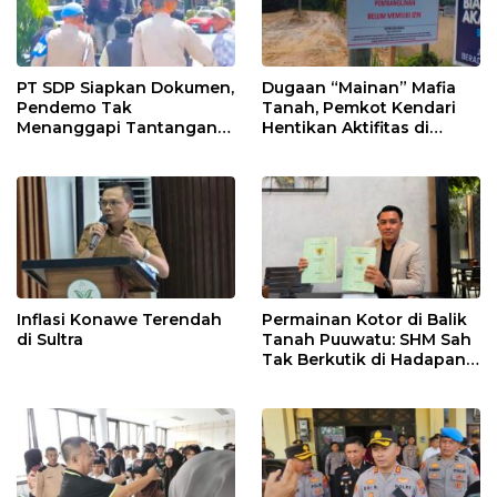
PT SDP Siapkan Dokumen,
Dugaan “Mainan” Mafia
Pendemo Tak
Tanah, Pemkot Kendari
Menanggapi Tantangan
Hentikan Aktifitas di
Adu Data
Lahan Sengketa Puwatu
Inflasi Konawe Terendah
Permainan Kotor di Balik
di Sultra
Tanah Puuwatu: SHM Sah
Tak Berkutik di Hadapan
Dugaan Mafia