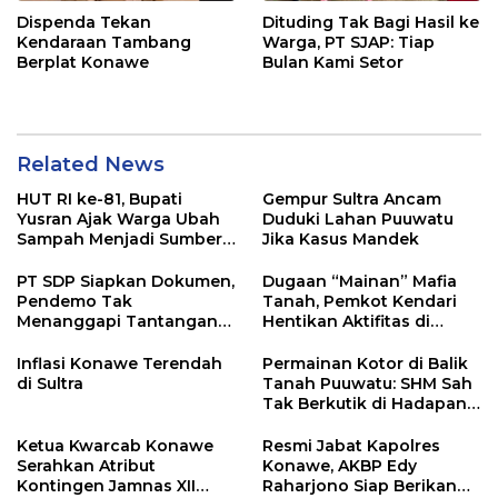
Dispenda Tekan
Dituding Tak Bagi Hasil ke
Kendaraan Tambang
Warga, PT SJAP: Tiap
Berplat Konawe
Bulan Kami Setor
Related News
HUT RI ke-81, Bupati
Gempur Sultra Ancam
Yusran Ajak Warga Ubah
Duduki Lahan Puuwatu
Sampah Menjadi Sumber
Jika Kasus Mandek
Penghasilan
PT SDP Siapkan Dokumen,
Dugaan “Mainan” Mafia
Pendemo Tak
Tanah, Pemkot Kendari
Menanggapi Tantangan
Hentikan Aktifitas di
Adu Data
Lahan Sengketa Puwatu
Inflasi Konawe Terendah
Permainan Kotor di Balik
di Sultra
Tanah Puuwatu: SHM Sah
Tak Berkutik di Hadapan
Dugaan Mafia
Ketua Kwarcab Konawe
Resmi Jabat Kapolres
Serahkan Atribut
Konawe, AKBP Edy
Kontingen Jamnas XII
Raharjono Siap Berikan