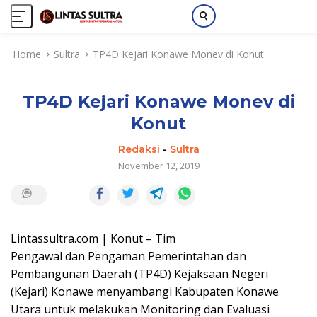
S
Home
Sultra
TP4D Kejari Konawe Monev di Konut
k
i
p
TP4D Kejari Konawe Monev di
t
o
Konut
c
o
Redaksi
-
Sultra
n
November 12, 2019
t
e
n
t
Lintassultra.com | Konut – Tim
Pengawal dan Pengaman Pemerintahan dan
Pembangunan Daerah (TP4D) Kejaksaan Negeri
(Kejari) Konawe menyambangi Kabupaten Konawe
Utara untuk melakukan Monitoring dan Evaluasi