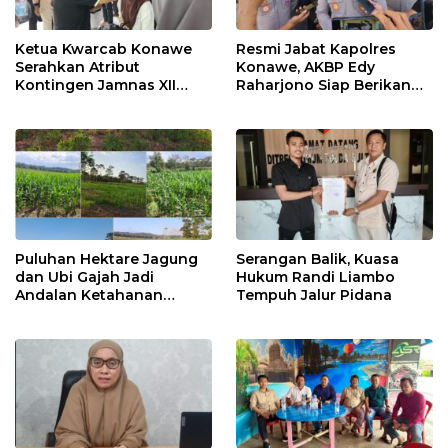
Ketua Kwarcab Konawe
Resmi Jabat Kapolres
Serahkan Atribut
Konawe, AKBP Edy
Kontingen Jamnas XII
Raharjono Siap Berikan
2026
Pelayanan Terbaik
Puluhan Hektare Jagung
Serangan Balik, Kuasa
dan Ubi Gajah Jadi
Hukum Randi Liambo
Andalan Ketahanan
Tempuh Jalur Pidana
Pangan di Tirawuta