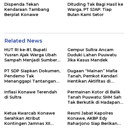
Dispenda Tekan
Dituding Tak Bagi Hasil ke
Kendaraan Tambang
Warga, PT SJAP: Tiap
Berplat Konawe
Bulan Kami Setor
Related News
HUT RI ke-81, Bupati
Gempur Sultra Ancam
Yusran Ajak Warga Ubah
Duduki Lahan Puuwatu
Sampah Menjadi Sumber
Jika Kasus Mandek
Penghasilan
PT SDP Siapkan Dokumen,
Dugaan “Mainan” Mafia
Pendemo Tak
Tanah, Pemkot Kendari
Menanggapi Tantangan
Hentikan Aktifitas di
Adu Data
Lahan Sengketa Puwatu
Inflasi Konawe Terendah
Permainan Kotor di Balik
di Sultra
Tanah Puuwatu: SHM Sah
Tak Berkutik di Hadapan
Dugaan Mafia
Ketua Kwarcab Konawe
Resmi Jabat Kapolres
Serahkan Atribut
Konawe, AKBP Edy
Kontingen Jamnas XII
Raharjono Siap Berikan