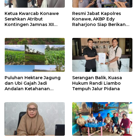
Ketua Kwarcab Konawe
Resmi Jabat Kapolres
Serahkan Atribut
Konawe, AKBP Edy
Kontingen Jamnas XII
Raharjono Siap Berikan
2026
Pelayanan Terbaik
Puluhan Hektare Jagung
Serangan Balik, Kuasa
dan Ubi Gajah Jadi
Hukum Randi Liambo
Andalan Ketahanan
Tempuh Jalur Pidana
Pangan di Tirawuta