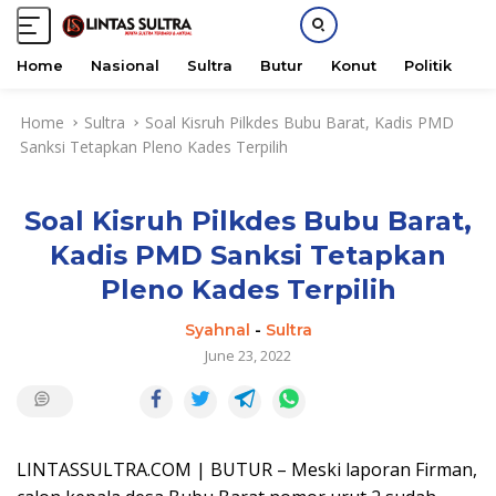
Home
Nasional
Sultra
Butur
Konut
Politik
H
S
Home
Sultra
Soal Kisruh Pilkdes Bubu Barat, Kadis PMD
k
Sanksi Tetapkan Pleno Kades Terpilih
i
p
t
Soal Kisruh Pilkdes Bubu Barat,
o
c
Kadis PMD Sanksi Tetapkan
o
Pleno Kades Terpilih
n
t
Syahnal
-
Sultra
e
June 23, 2022
n
t
LINTASSULTRA.COM | BUTUR – Meski laporan Firman,