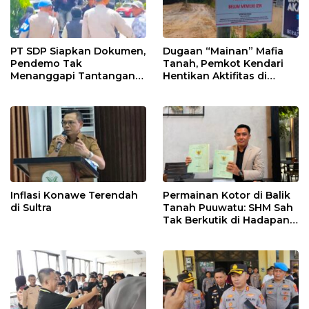
PT SDP Siapkan Dokumen,
Dugaan “Mainan” Mafia
Pendemo Tak
Tanah, Pemkot Kendari
Menanggapi Tantangan
Hentikan Aktifitas di
Adu Data
Lahan Sengketa Puwatu
Inflasi Konawe Terendah
Permainan Kotor di Balik
di Sultra
Tanah Puuwatu: SHM Sah
Tak Berkutik di Hadapan
Dugaan Mafia