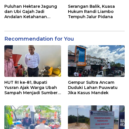
2026
Pelayanan Terbaik
Puluhan Hektare Jagung
Serangan Balik, Kuasa
dan Ubi Gajah Jadi
Hukum Randi Liambo
Andalan Ketahanan
Tempuh Jalur Pidana
Pangan di Tirawuta
Recommendation for You
HUT RI ke-81, Bupati
Gempur Sultra Ancam
Yusran Ajak Warga Ubah
Duduki Lahan Puuwatu
Sampah Menjadi Sumber
Jika Kasus Mandek
Penghasilan