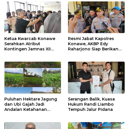
Ketua Kwarcab Konawe
Resmi Jabat Kapolres
Serahkan Atribut
Konawe, AKBP Edy
Kontingen Jamnas XII
Raharjono Siap Berikan
2026
Pelayanan Terbaik
Puluhan Hektare Jagung
Serangan Balik, Kuasa
dan Ubi Gajah Jadi
Hukum Randi Liambo
Andalan Ketahanan
Tempuh Jalur Pidana
Pangan di Tirawuta