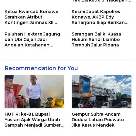
Dugaan Mafia
Ketua Kwarcab Konawe
Resmi Jabat Kapolres
Serahkan Atribut
Konawe, AKBP Edy
Kontingen Jamnas XII
Raharjono Siap Berikan
2026
Pelayanan Terbaik
Puluhan Hektare Jagung
Serangan Balik, Kuasa
dan Ubi Gajah Jadi
Hukum Randi Liambo
Andalan Ketahanan
Tempuh Jalur Pidana
Pangan di Tirawuta
Recommendation for You
HUT RI ke-81, Bupati
Gempur Sultra Ancam
Yusran Ajak Warga Ubah
Duduki Lahan Puuwatu
Sampah Menjadi Sumber
Jika Kasus Mandek
Penghasilan