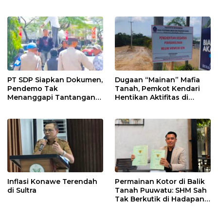
Penghasilan
PT SDP Siapkan Dokumen,
Dugaan “Mainan” Mafia
Pendemo Tak
Tanah, Pemkot Kendari
Menanggapi Tantangan
Hentikan Aktifitas di
Adu Data
Lahan Sengketa Puwatu
Inflasi Konawe Terendah
Permainan Kotor di Balik
di Sultra
Tanah Puuwatu: SHM Sah
Tak Berkutik di Hadapan
Dugaan Mafia