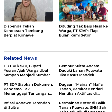
Dispenda Tekan
Dituding Tak Bagi Hasil ke
Kendaraan Tambang
Warga, PT SJAP: Tiap
Berplat Konawe
Bulan Kami Setor
Related News
HUT RI ke-81, Bupati
Gempur Sultra Ancam
Yusran Ajak Warga Ubah
Duduki Lahan Puuwatu
Sampah Menjadi Sumber
Jika Kasus Mandek
Penghasilan
PT SDP Siapkan Dokumen,
Dugaan “Mainan” Mafia
Pendemo Tak
Tanah, Pemkot Kendari
Menanggapi Tantangan
Hentikan Aktifitas di
Adu Data
Lahan Sengketa Puwatu
Inflasi Konawe Terendah
Permainan Kotor di Balik
di Sultra
Tanah Puuwatu: SHM Sah
Tak Berkutik di Hadapan