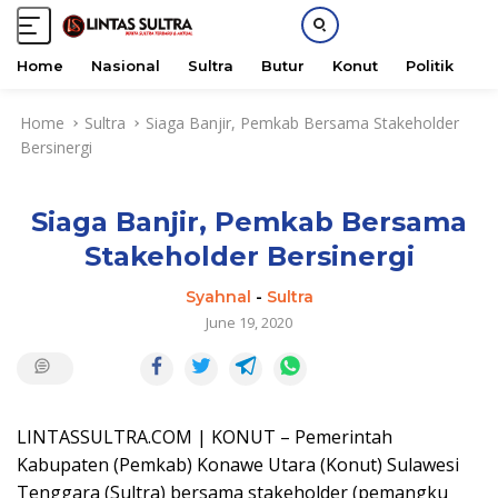
Home
Nasional
Sultra
Butur
Konut
Politik
H
S
Home
Sultra
Siaga Banjir, Pemkab Bersama Stakeholder
k
Bersinergi
i
p
t
Siaga Banjir, Pemkab Bersama
o
c
Stakeholder Bersinergi
o
n
Syahnal
-
Sultra
t
June 19, 2020
e
n
t
LINTASSULTRA.COM | KONUT – Pemerintah
Kabupaten (Pemkab) Konawe Utara (Konut) Sulawesi
Tenggara (Sultra) bersama stakeholder (pemangku