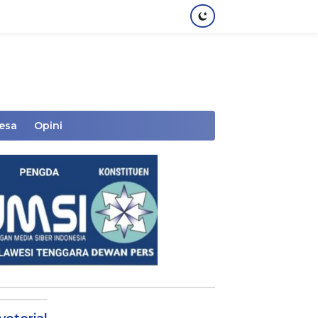
Desa
Opini