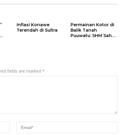
”
Inflasi Konawe
Permainan Kotor di
Terendah di Sultra
Balik Tanah
Puuwatu: SHM Sah
s di
Tak Berkutik di
Hadapan Dugaan
Mafia
red fields are marked
*