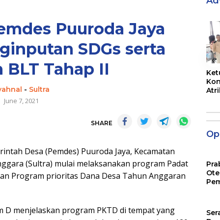
Ad
Pemdes Puuroda Jaya
ginputan SDGs serta
«
n BLT Tahap II
Ket
Kon
yahnal
-
Sultra
Atr
Jam
June 7, 2021
SHARE
Opi
ntah Desa (Pemdes) Puuroda Jaya, Kecamatan
ggara (Sultra) mulai melaksanakan program Padat
Pra
Ote
an Program prioritas Dana Desa Tahun Anggaran
Pem
um D menjelaskan program PKTD di tempat yang
Ser