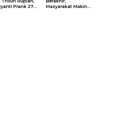
 Triliun Rupiah,
Berakhir,
iyanti Prank 270
Masyarakat Makin
a Orang
Menjerit