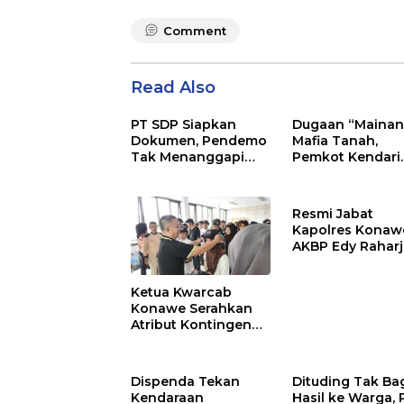
Comment
Read Also
PT SDP Siapkan
Dugaan “Mainan
Dokumen, Pendemo
Mafia Tanah,
Tak Menanggapi
Pemkot Kendari
Tantangan Adu Data
Hentikan Aktifita
Lahan Sengketa
Puwatu
Resmi Jabat
Kapolres Konaw
AKBP Edy Rahar
Siap Berikan
Pelayanan Terba
Ketua Kwarcab
Konawe Serahkan
Atribut Kontingen
Jamnas XII 2026
Dispenda Tekan
Dituding Tak Ba
Kendaraan
Hasil ke Warga, 