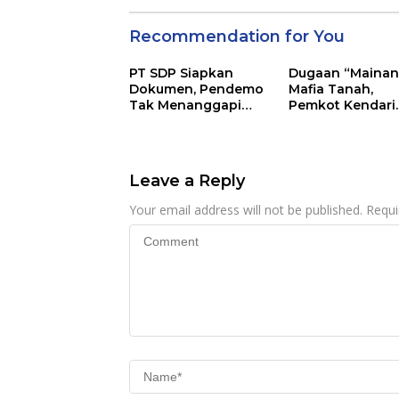
Recommendation for You
PT SDP Siapkan
Dugaan “Mainan
Dokumen, Pendemo
Mafia Tanah,
Tak Menanggapi
Pemkot Kendari
Tantangan Adu Data
Hentikan Aktifita
Lahan Sengketa
Puwatu
Leave a Reply
Your email address will not be published.
Requi