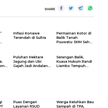
SHARE
”
Inflasi Konawe
Permainan Kotor di
Terendah di Sultra
Balik Tanah
Puuwatu: SHM Sah
s di
Tak Berkutik di
Hadapan Dugaan
Mafia
Puluhan Hektare
Serangan Balik,
e,
Jagung dan Ubi
Kuasa Hukum Randi
jono
Gajah Jadi Andalan
Liambo Tempuh
Ketahanan Pangan
Jalur Pidana
ik
di Tirawuta
gi
Puas Dengan
Warga Keluhkan Bau
PT
Layanan RSUD
Sampah di TPA,