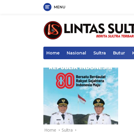
MENU
Skip
to
content
Home
Nasional
Sultra
Butur
Home
Sultra