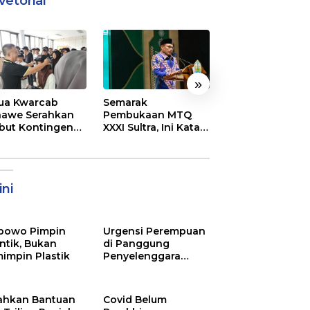
vetorial
»
ua Kwarcab
Semarak
DPRD Kota Bau
awe Serahkan
Pembukaan MTQ
Kunker ke Kona
ibut Kontingen
XXXI Sultra, Ini Kata
Jajaki Kerja Sa
nas XII 2026
Bupati Konawe
Suplai Beras un
Kendalikan Infla
ni
bowo Pimpin
Urgensi Perempuan
ntik, Bukan
di Panggung
impin Plastik
Penyelenggara
Pemilu
ahkan Bantuan
Covid Belum