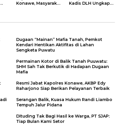
Konawe, Masyarakat
Kadis DLH Ungkap
Berikan Nilai 79,29
Penyebabnya
k
Dugaan “Mainan” Mafia Tanah, Pemkot
Kendari Hentikan Aktifitas di Lahan
Sengketa Puwatu
Permainan Kotor di Balik Tanah Puuwatu:
SHM Sah Tak Berkutik di Hadapan Dugaan
Mafia
t
Resmi Jabat Kapolres Konawe, AKBP Edy
Raharjono Siap Berikan Pelayanan Terbaik
adi
Serangan Balik, Kuasa Hukum Randi Liambo
Tempuh Jalur Pidana
Dituding Tak Bagi Hasil ke Warga, PT SJAP:
Tiap Bulan Kami Setor