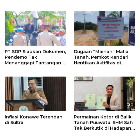
Penghasilan
PT SDP Siapkan Dokumen,
Dugaan “Mainan” Mafia
Pendemo Tak
Tanah, Pemkot Kendari
Menanggapi Tantangan
Hentikan Aktifitas di
Adu Data
Lahan Sengketa Puwatu
Inflasi Konawe Terendah
Permainan Kotor di Balik
di Sultra
Tanah Puuwatu: SHM Sah
Tak Berkutik di Hadapan
Dugaan Mafia