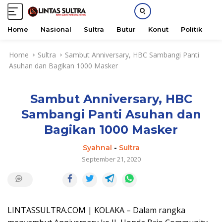
Home
Nasional
Sultra
Butur
Konut
Politik
H
S
Home
Sultra
Sambut Anniversary, HBC Sambangi Panti
k
Asuhan dan Bagikan 1000 Masker
i
p
t
Sambut Anniversary, HBC
o
c
Sambangi Panti Asuhan dan
o
Bagikan 1000 Masker
n
t
Syahnal
-
Sultra
e
September 21, 2020
n
t
LINTASSULTRA.COM | KOLAKA – Dalam rangka