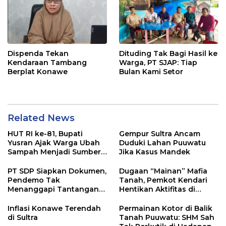
Dispenda Tekan
Dituding Tak Bagi Hasil ke
Kendaraan Tambang
Warga, PT SJAP: Tiap
Berplat Konawe
Bulan Kami Setor
Related News
HUT RI ke-81, Bupati
Gempur Sultra Ancam
Yusran Ajak Warga Ubah
Duduki Lahan Puuwatu
Sampah Menjadi Sumber
Jika Kasus Mandek
Penghasilan
PT SDP Siapkan Dokumen,
Dugaan “Mainan” Mafia
Pendemo Tak
Tanah, Pemkot Kendari
Menanggapi Tantangan
Hentikan Aktifitas di
Adu Data
Lahan Sengketa Puwatu
Inflasi Konawe Terendah
Permainan Kotor di Balik
di Sultra
Tanah Puuwatu: SHM Sah