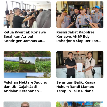
Ketua Kwarcab Konawe
Resmi Jabat Kapolres
Serahkan Atribut
Konawe, AKBP Edy
Kontingen Jamnas XII
Raharjono Siap Berikan
2026
Pelayanan Terbaik
Puluhan Hektare Jagung
Serangan Balik, Kuasa
dan Ubi Gajah Jadi
Hukum Randi Liambo
Andalan Ketahanan
Tempuh Jalur Pidana
Pangan di Tirawuta