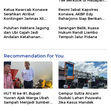
Tak Berkutik di Hadapan
Dugaan Mafia
Ketua Kwarcab Konawe
Resmi Jabat Kapolres
Serahkan Atribut
Konawe, AKBP Edy
Kontingen Jamnas XII
Raharjono Siap Berikan
2026
Pelayanan Terbaik
Puluhan Hektare Jagung
Serangan Balik, Kuasa
dan Ubi Gajah Jadi
Hukum Randi Liambo
Andalan Ketahanan
Tempuh Jalur Pidana
Pangan di Tirawuta
Recommendation for You
HUT RI ke-81, Bupati
Gempur Sultra Ancam
Yusran Ajak Warga Ubah
Duduki Lahan Puuwatu
Sampah Menjadi Sumber
Jika Kasus Mandek
Penghasilan