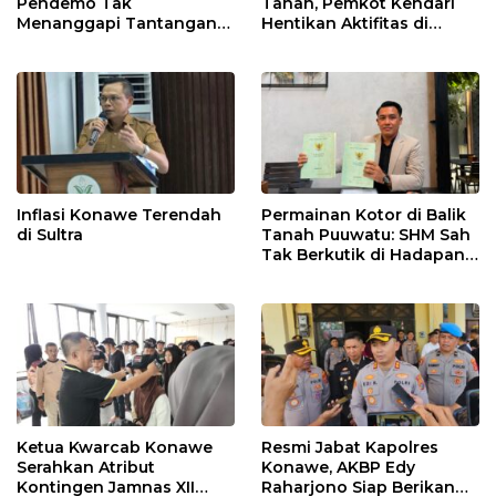
Pendemo Tak
Tanah, Pemkot Kendari
Menanggapi Tantangan
Hentikan Aktifitas di
Adu Data
Lahan Sengketa Puwatu
Inflasi Konawe Terendah
Permainan Kotor di Balik
di Sultra
Tanah Puuwatu: SHM Sah
Tak Berkutik di Hadapan
Dugaan Mafia
Ketua Kwarcab Konawe
Resmi Jabat Kapolres
Serahkan Atribut
Konawe, AKBP Edy
Kontingen Jamnas XII
Raharjono Siap Berikan