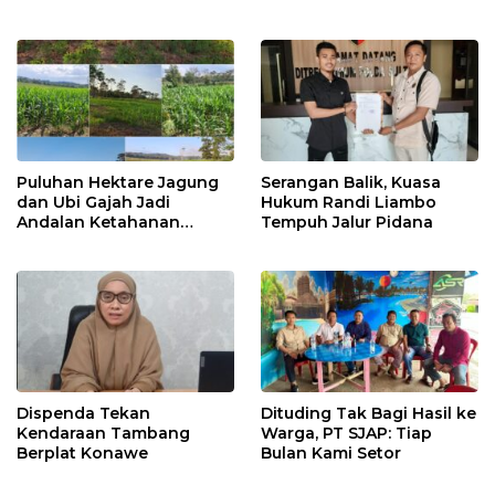
2026
Pelayanan Terbaik
Puluhan Hektare Jagung
Serangan Balik, Kuasa
dan Ubi Gajah Jadi
Hukum Randi Liambo
Andalan Ketahanan
Tempuh Jalur Pidana
Pangan di Tirawuta
Dispenda Tekan
Dituding Tak Bagi Hasil ke
Kendaraan Tambang
Warga, PT SJAP: Tiap
Berplat Konawe
Bulan Kami Setor