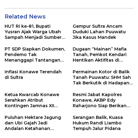
Related News
HUT RI ke-81, Bupati
Gempur Sultra Ancam
Yusran Ajak Warga Ubah
Duduki Lahan Puuwatu
Sampah Menjadi Sumber
Jika Kasus Mandek
Penghasilan
PT SDP Siapkan Dokumen,
Dugaan “Mainan” Mafia
Pendemo Tak
Tanah, Pemkot Kendari
Menanggapi Tantangan
Hentikan Aktifitas di
Adu Data
Lahan Sengketa Puwatu
Inflasi Konawe Terendah
Permainan Kotor di Balik
di Sultra
Tanah Puuwatu: SHM Sah
Tak Berkutik di Hadapan
Dugaan Mafia
Ketua Kwarcab Konawe
Resmi Jabat Kapolres
Serahkan Atribut
Konawe, AKBP Edy
Kontingen Jamnas XII
Raharjono Siap Berikan
2026
Pelayanan Terbaik
Puluhan Hektare Jagung
Serangan Balik, Kuasa
dan Ubi Gajah Jadi
Hukum Randi Liambo
Andalan Ketahanan
Tempuh Jalur Pidana
Pangan di Tirawuta