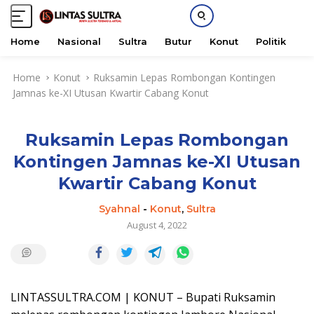
Home
Nasional
Sultra
Butur
Konut
Politik
H
S
Home
Konut
Ruksamin Lepas Rombongan Kontingen
k
Jamnas ke-XI Utusan Kwartir Cabang Konut
i
p
t
Ruksamin Lepas Rombongan
o
c
Kontingen Jamnas ke-XI Utusan
o
Kwartir Cabang Konut
n
t
Syahnal
-
Konut
,
Sultra
e
August 4, 2022
n
t
LINTASSULTRA.COM | KONUT – Bupati Ruksamin