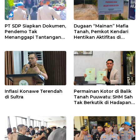
PT SDP Siapkan Dokumen,
Dugaan “Mainan” Mafia
Pendemo Tak
Tanah, Pemkot Kendari
Menanggapi Tantangan
Hentikan Aktifitas di
Adu Data
Lahan Sengketa Puwatu
Inflasi Konawe Terendah
Permainan Kotor di Balik
di Sultra
Tanah Puuwatu: SHM Sah
Tak Berkutik di Hadapan
Dugaan Mafia