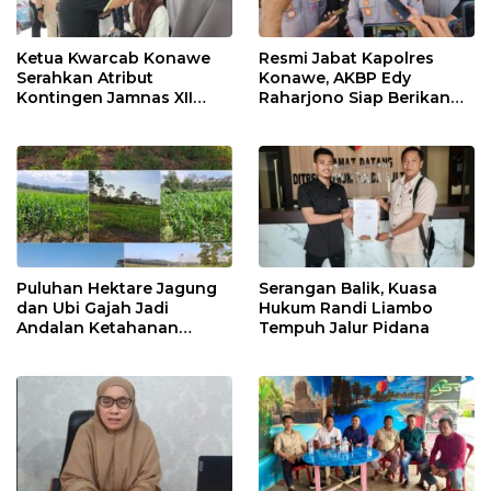
Ketua Kwarcab Konawe
Resmi Jabat Kapolres
Serahkan Atribut
Konawe, AKBP Edy
Kontingen Jamnas XII
Raharjono Siap Berikan
2026
Pelayanan Terbaik
Puluhan Hektare Jagung
Serangan Balik, Kuasa
dan Ubi Gajah Jadi
Hukum Randi Liambo
Andalan Ketahanan
Tempuh Jalur Pidana
Pangan di Tirawuta