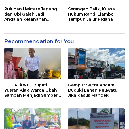
2026
Pelayanan Terbaik
Puluhan Hektare Jagung
Serangan Balik, Kuasa
dan Ubi Gajah Jadi
Hukum Randi Liambo
Andalan Ketahanan
Tempuh Jalur Pidana
Pangan di Tirawuta
Recommendation for You
HUT RI ke-81, Bupati
Gempur Sultra Ancam
Yusran Ajak Warga Ubah
Duduki Lahan Puuwatu
Sampah Menjadi Sumber
Jika Kasus Mandek
Penghasilan