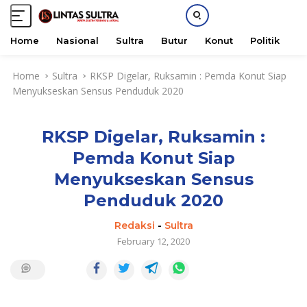
Home
Nasional
Sultra
Butur
Konut
Politik
H
S
Home
Sultra
RKSP Digelar, Ruksamin : Pemda Konut Siap
k
Menyukseskan Sensus Penduduk 2020
i
p
t
RKSP Digelar, Ruksamin :
o
c
Pemda Konut Siap
o
Menyukseskan Sensus
n
t
Penduduk 2020
e
Redaksi
-
Sultra
n
February 12, 2020
t