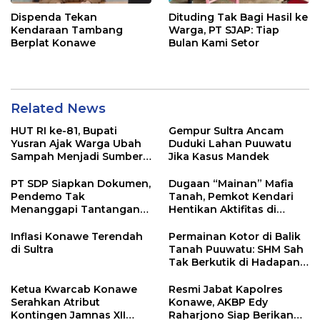
Dispenda Tekan
Dituding Tak Bagi Hasil ke
Kendaraan Tambang
Warga, PT SJAP: Tiap
Berplat Konawe
Bulan Kami Setor
Related News
HUT RI ke-81, Bupati
Gempur Sultra Ancam
Yusran Ajak Warga Ubah
Duduki Lahan Puuwatu
Sampah Menjadi Sumber
Jika Kasus Mandek
Penghasilan
PT SDP Siapkan Dokumen,
Dugaan “Mainan” Mafia
Pendemo Tak
Tanah, Pemkot Kendari
Menanggapi Tantangan
Hentikan Aktifitas di
Adu Data
Lahan Sengketa Puwatu
Inflasi Konawe Terendah
Permainan Kotor di Balik
di Sultra
Tanah Puuwatu: SHM Sah
Tak Berkutik di Hadapan
Dugaan Mafia
Ketua Kwarcab Konawe
Resmi Jabat Kapolres
Serahkan Atribut
Konawe, AKBP Edy
Kontingen Jamnas XII
Raharjono Siap Berikan