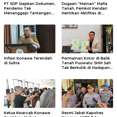
PT SDP Siapkan Dokumen,
Dugaan “Mainan” Mafia
Pendemo Tak
Tanah, Pemkot Kendari
Menanggapi Tantangan
Hentikan Aktifitas di
Adu Data
Lahan Sengketa Puwatu
Inflasi Konawe Terendah
Permainan Kotor di Balik
di Sultra
Tanah Puuwatu: SHM Sah
Tak Berkutik di Hadapan
Dugaan Mafia
Ketua Kwarcab Konawe
Resmi Jabat Kapolres