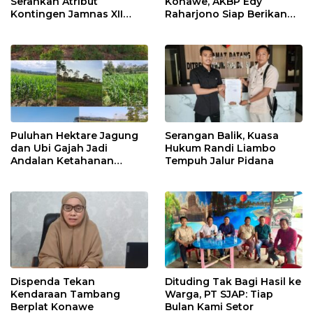
Serahkan Atribut
Konawe, AKBP Edy
Kontingen Jamnas XII
Raharjono Siap Berikan
2026
Pelayanan Terbaik
Puluhan Hektare Jagung
Serangan Balik, Kuasa
dan Ubi Gajah Jadi
Hukum Randi Liambo
Andalan Ketahanan
Tempuh Jalur Pidana
Pangan di Tirawuta
Dispenda Tekan
Dituding Tak Bagi Hasil ke
Kendaraan Tambang
Warga, PT SJAP: Tiap
Berplat Konawe
Bulan Kami Setor