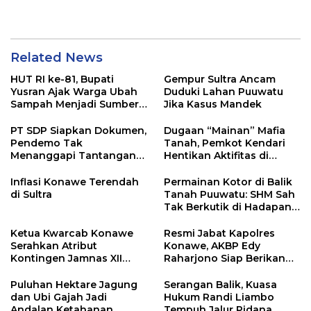
Related News
HUT RI ke-81, Bupati
Gempur Sultra Ancam
Yusran Ajak Warga Ubah
Duduki Lahan Puuwatu
Sampah Menjadi Sumber
Jika Kasus Mandek
Penghasilan
PT SDP Siapkan Dokumen,
Dugaan “Mainan” Mafia
Pendemo Tak
Tanah, Pemkot Kendari
Menanggapi Tantangan
Hentikan Aktifitas di
Adu Data
Lahan Sengketa Puwatu
Inflasi Konawe Terendah
Permainan Kotor di Balik
di Sultra
Tanah Puuwatu: SHM Sah
Tak Berkutik di Hadapan
Dugaan Mafia
Ketua Kwarcab Konawe
Resmi Jabat Kapolres
Serahkan Atribut
Konawe, AKBP Edy
Kontingen Jamnas XII
Raharjono Siap Berikan
2026
Pelayanan Terbaik
Puluhan Hektare Jagung
Serangan Balik, Kuasa
dan Ubi Gajah Jadi
Hukum Randi Liambo
Andalan Ketahanan
Tempuh Jalur Pidana