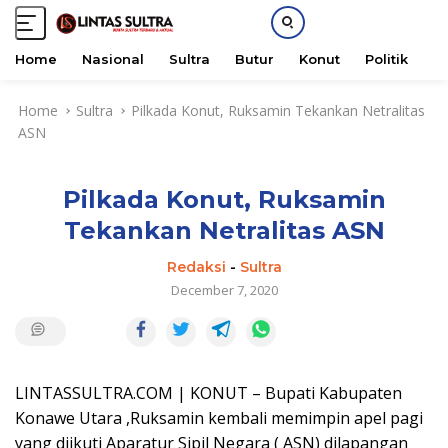
Home
Nasional
Sultra
Butur
Konut
Politik
H
S
Home
Sultra
Pilkada Konut, Ruksamin Tekankan Netralitas
k
ASN
i
p
t
Pilkada Konut, Ruksamin
o
c
Tekankan Netralitas ASN
o
n
Redaksi
-
Sultra
t
December 7, 2020
e
n
t
LINTASSULTRA.COM | KONUT – Bupati Kabupaten
Konawe Utara ,Ruksamin kembali memimpin apel pagi
yang diikuti Aparatur Sipil Negara ( ASN) dilapangan