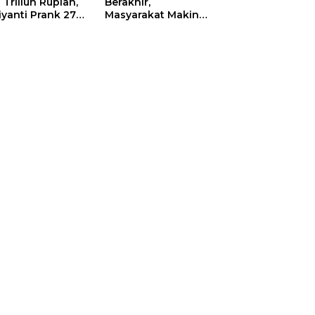
 Triliun Rupiah,
Berakhir,
iyanti Prank 270
Masyarakat Makin
a Orang
Menjerit