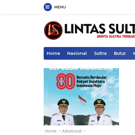
MENU
Skip
to
content
Home
Nasional
Sultra
Butur
Home
Advetorial