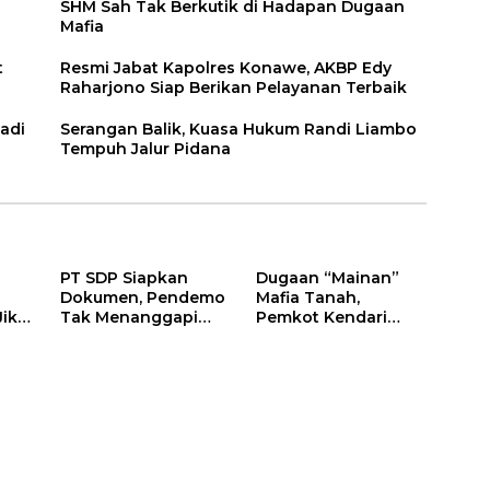
SHM Sah Tak Berkutik di Hadapan Dugaan
Mafia
t
Resmi Jabat Kapolres Konawe, AKBP Edy
Raharjono Siap Berikan Pelayanan Terbaik
adi
Serangan Balik, Kuasa Hukum Randi Liambo
Tempuh Jalur Pidana
PT SDP Siapkan
Dugaan “Mainan”
Dokumen, Pendemo
Mafia Tanah,
Jika
Tak Menanggapi
Pemkot Kendari
Tantangan Adu Data
Hentikan Aktifitas di
Lahan Sengketa
Puwatu