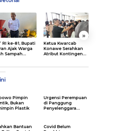
vetorial
»
 RI ke-81, Bupati
Ketua Kwarcab
Semarak
ran Ajak Warga
Konawe Serahkan
Pembukaan MT
ah Sampah
Atribut Kontingen
XXXI Sultra, Ini K
jadi Sumber
Jamnas XII 2026
Bupati Konawe
ghasilan
ni
bowo Pimpin
Urgensi Perempuan
ntik, Bukan
di Panggung
impin Plastik
Penyelenggara
Pemilu
ahkan Bantuan
Covid Belum