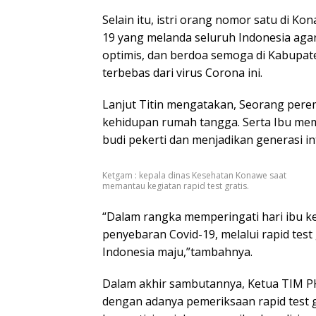
Selain itu, istri orang nomor satu di K
19 yang melanda seluruh Indonesia agar 
optimis, dan berdoa semoga di Kabupate
terbebas dari virus Corona ini.
Lanjut Titin mengatakan, Seorang pere
kehidupan rumah tangga. Serta Ibu me
budi pekerti dan menjadikan generasi in
Ketgam : kepala dinas Kesehatan Konawe saat
memantau kegiatan rapid test gratis.
“Dalam rangka memperingati hari ibu k
penyebaran Covid-19, melalui rapid te
Indonesia maju,”tambahnya.
Dalam akhir sambutannya, Ketua TIM P
dengan adanya pemeriksaan rapid test g