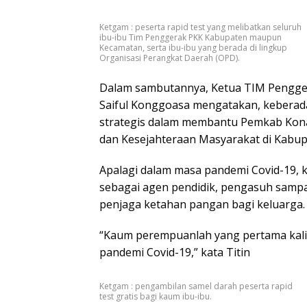
Ketgam : peserta rapid test yang melibatkan seluruh
ibu-ibu Tim Penggerak PKK Kabupaten maupun
Kecamatan, serta ibu-ibu yang berada di lingkup
Organisasi Perangkat Daerah (OPD).
Dalam sambutannya, Ketua TIM Pengge
Saiful Konggoasa mengatakan, keberad
strategis dalam membantu Pemkab Kon
dan Kesejahteraan Masyarakat di Kabu
Apalagi dalam masa pandemi Covid-19,
sebagai agen pendidik, pengasuh sampa
penjaga ketahan pangan bagi keluarga.
“Kaum perempuanlah yang pertama kali 
pandemi Covid-19,” kata Titin
Ketgam : pengambilan samel darah peserta rapid
test gratis bagi kaum ibu-ibu.