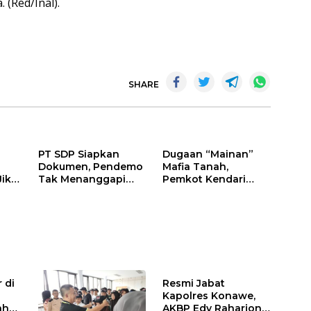
 (Red/Inal).
SHARE
PT SDP Siapkan
Dugaan “Mainan”
Dokumen, Pendemo
Mafia Tanah,
Jika
Tak Menanggapi
Pemkot Kendari
Tantangan Adu Data
Hentikan Aktifitas di
Lahan Sengketa
Puwatu
 di
Resmi Jabat
Kapolres Konawe,
ah
AKBP Edy Raharjono