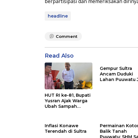
berpartisipasi dan memeriksakan dirinya.
headline
Comment
Read Also
Gempur Sultra
Ancam Duduki
Lahan Puuwatu 
Kasus Mandek
HUT RI ke-81, Bupati
Yusran Ajak Warga
Ubah Sampah
Menjadi Sumber
Penghasilan
Inflasi Konawe
Permainan Kotor
Terendah di Sultra
Balik Tanah
Puuwatu: SHM S