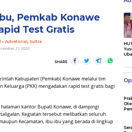
Ad
 Ibu, Pemkab Konawe
pid Test Gratis
«
l
-
Advetorial
,
Sultra
HUT
cember 21, 2020
Yus
Ub
Men
SHARE
Pen
ntah Kabupaten (Pemkab) Konawe melalui tim
Opi
Keluarga (PKK) mengadakan rapid test gratis bagi
Pra
Ote
o halaman kantor Bupati Konawe, di dampingi
Pem
aligalan. Kegiatan tersebut melibatkan seluruh
aupun Kecamatan, ibu-ibu yang berada di lingkup
Ser