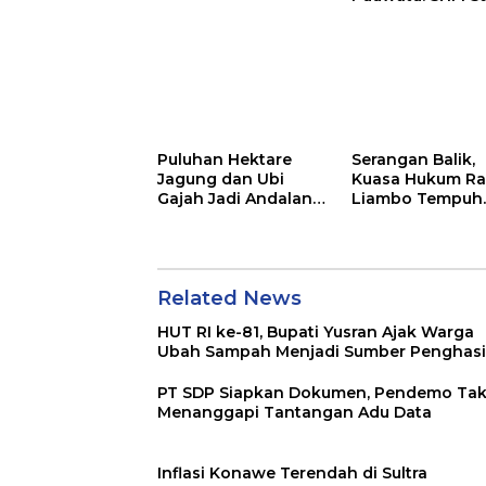
Tak Berkutik di
Hadapan Dugaa
Mafia
Puluhan Hektare
Serangan Balik,
Jagung dan Ubi
Kuasa Hukum Ra
Gajah Jadi Andalan
Liambo Tempuh
Ketahanan Pangan
Jalur Pidana
di Tirawuta
Related News
HUT RI ke-81, Bupati Yusran Ajak Warga
Ubah Sampah Menjadi Sumber Penghasi
PT SDP Siapkan Dokumen, Pendemo Ta
Menanggapi Tantangan Adu Data
Inflasi Konawe Terendah di Sultra