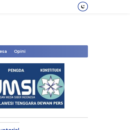
Desa
Opini