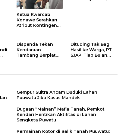
Siap Berikan
n
Pelayanan Terbaik
Ketua Kwarcab
Konawe Serahkan
Atribut Kontingen
Jamnas XII 2026
Dispenda Tekan
Dituding Tak Bagi
ndi
Kendaraan
Hasil ke Warga, PT
Tambang Berplat
SJAP: Tiap Bulan
Konawe
Kami Setor
Gempur Sultra Ancam Duduki Lahan
lan
Puuwatu Jika Kasus Mandek
k
Dugaan “Mainan” Mafia Tanah, Pemkot
Kendari Hentikan Aktifitas di Lahan
Sengketa Puwatu
Permainan Kotor di Balik Tanah Puuwatu: