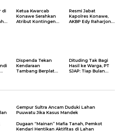
Lahan Sengketa
Puwatu
 di
Ketua Kwarcab
Resmi Jabat
Konawe Serahkan
Kapolres Konawe,
ah
Atribut Kontingen
AKBP Edy Raharjono
Jamnas XII 2026
Siap Berikan
n
Pelayanan Terbaik
Dispenda Tekan
Dituding Tak Bagi
ndi
Kendaraan
Hasil ke Warga, PT
Tambang Berplat
SJAP: Tiap Bulan
Konawe
Kami Setor
Gempur Sultra Ancam Duduki Lahan
lan
Puuwatu Jika Kasus Mandek
k
Dugaan “Mainan” Mafia Tanah, Pemkot
Kendari Hentikan Aktifitas di Lahan