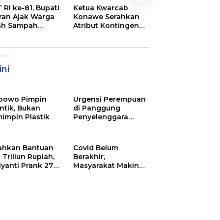
Semarak
 RI ke-81, Bupati
Ketua Kwarcab
Pembukaan MT
ran Ajak Warga
Konawe Serahkan
XXXI Sultra, Ini K
ah Sampah
Atribut Kontingen
Bupati Konawe
jadi Sumber
Jamnas XII 2026
ghasilan
ni
bowo Pimpin
Urgensi Perempuan
ntik, Bukan
di Panggung
impin Plastik
Penyelenggara
Pemilu
ahkan Bantuan
Covid Belum
 Triliun Rupiah,
Berakhir,
iyanti Prank 270
Masyarakat Makin
a Orang
Menjerit