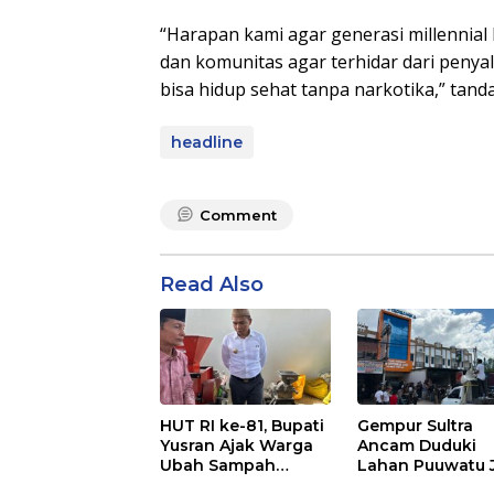
“Harapan kami agar generasi millennial 
dan komunitas agar terhidar dari penya
bisa hidup sehat tanpa narkotika,” tanda
headline
Comment
Read Also
HUT RI ke-81, Bupati
Gempur Sultra
Yusran Ajak Warga
Ancam Duduki
Ubah Sampah
Lahan Puuwatu 
Menjadi Sumber
Kasus Mandek