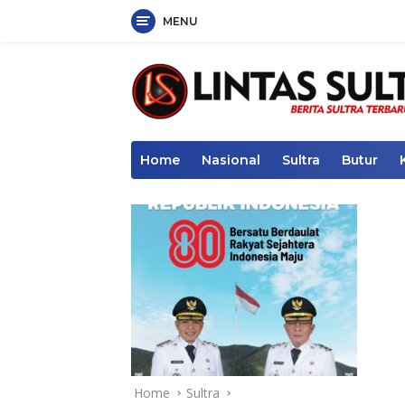
MENU
Skip
to
content
Home
Nasional
Sultra
Butur
Home
Sultra