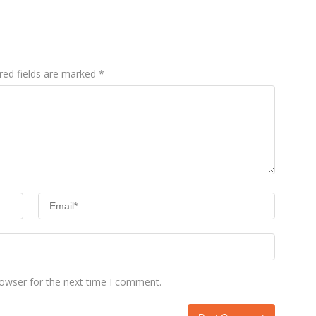
Tantangan Adu Data
Hentikan Aktifitas di
Lahan Sengketa
Puwatu
red fields are marked
*
rowser for the next time I comment.