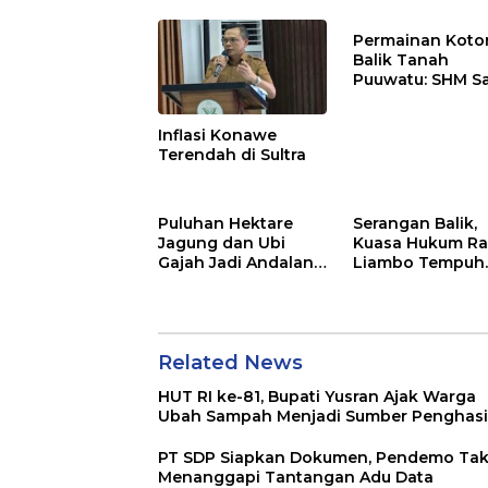
Penghasilan
Permainan Kotor
Balik Tanah
Puuwatu: SHM S
Tak Berkutik di
Hadapan Dugaa
Inflasi Konawe
Mafia
Terendah di Sultra
Puluhan Hektare
Serangan Balik,
Jagung dan Ubi
Kuasa Hukum Ra
Gajah Jadi Andalan
Liambo Tempuh
Ketahanan Pangan
Jalur Pidana
di Tirawuta
Related News
HUT RI ke-81, Bupati Yusran Ajak Warga
Ubah Sampah Menjadi Sumber Penghasi
PT SDP Siapkan Dokumen, Pendemo Ta
Menanggapi Tantangan Adu Data