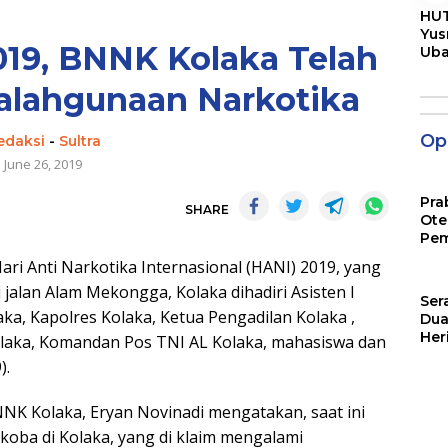
HUT
Yus
019, BNNK Kolaka Telah
Ub
Men
Pen
alahgunaan Narkotika
Opi
edaksi
-
Sultra
June 26, 2019
Pra
SHARE
Ote
Pem
Hari Anti Narkotika Internasional (HANI) 2019, yang
jalan Alam Mekongga, Kolaka dihadiri Asisten I
Ser
aka, Kapolres Kolaka, Ketua Pengadilan Kolaka ,
Dua
Her
Kolaka, Komandan Pos TNI AL Kolaka, mahasiswa dan
Jut
).
NK Kolaka, Eryan Novinadi mengatakan, saat ini
oba di Kolaka, yang di klaim mengalami