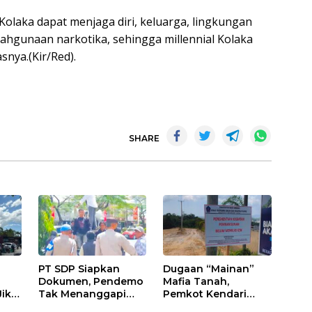
Kolaka dapat menjaga diri, keluarga, lingkungan
lahgunaan narkotika, sehingga millennial Kolaka
snya.(Kir/Red).
SHARE
PT SDP Siapkan
Dugaan “Mainan”
Dokumen, Pendemo
Mafia Tanah,
Jika
Tak Menanggapi
Pemkot Kendari
Tantangan Adu Data
Hentikan Aktifitas di