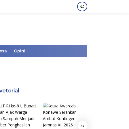
Desa
Opini
vetorial
»