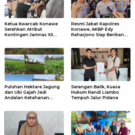
Ketua Kwarcab Konawe
Resmi Jabat Kapolres
Serahkan Atribut
Konawe, AKBP Edy
Kontingen Jamnas XII
Raharjono Siap Berikan
2026
Pelayanan Terbaik
Puluhan Hektare Jagung
Serangan Balik, Kuasa
dan Ubi Gajah Jadi
Hukum Randi Liambo
Andalan Ketahanan
Tempuh Jalur Pidana
Pangan di Tirawuta