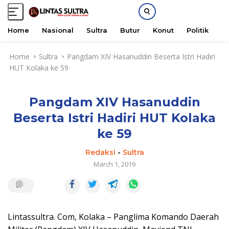
Home
Nasional
Sultra
Butur
Konut
Politik
H
S
Home
Sultra
Pangdam XIV Hasanuddin Beserta Istri Hadiri
k
HUT Kolaka ke 59
i
p
t
Pangdam XIV Hasanuddin
o
c
Beserta Istri Hadiri HUT Kolaka
o
ke 59
n
t
Redaksi
-
Sultra
e
March 1, 2019
n
t
Lintassultra. Com, Kolaka – Panglima Komando Daerah