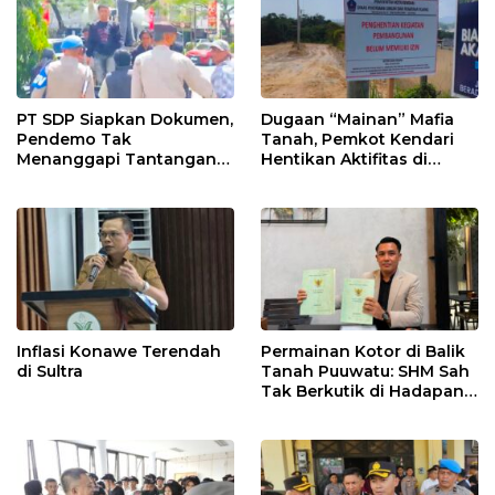
PT SDP Siapkan Dokumen,
Dugaan “Mainan” Mafia
Pendemo Tak
Tanah, Pemkot Kendari
Menanggapi Tantangan
Hentikan Aktifitas di
Adu Data
Lahan Sengketa Puwatu
Inflasi Konawe Terendah
Permainan Kotor di Balik
di Sultra
Tanah Puuwatu: SHM Sah
Tak Berkutik di Hadapan
Dugaan Mafia