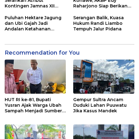
Serahkan Atribut
Konawe, AKBP Edy
Kontingen Jamnas XII
Raharjono Siap Berikan
2026
Pelayanan Terbaik
Puluhan Hektare Jagung
Serangan Balik, Kuasa
dan Ubi Gajah Jadi
Hukum Randi Liambo
Andalan Ketahanan
Tempuh Jalur Pidana
Pangan di Tirawuta
Recommendation for You
HUT RI ke-81, Bupati
Gempur Sultra Ancam
Yusran Ajak Warga Ubah
Duduki Lahan Puuwatu
Sampah Menjadi Sumber
Jika Kasus Mandek
Penghasilan