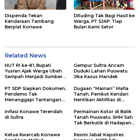
Dispenda Tekan
Dituding Tak Bagi Hasil ke
Kendaraan Tambang
Warga, PT SJAP: Tiap
Berplat Konawe
Bulan Kami Setor
Related News
HUT RI ke-81, Bupati
Gempur Sultra Ancam
Yusran Ajak Warga Ubah
Duduki Lahan Puuwatu
Sampah Menjadi Sumber
Jika Kasus Mandek
Penghasilan
PT SDP Siapkan Dokumen,
Dugaan “Mainan” Mafia
Pendemo Tak
Tanah, Pemkot Kendari
Menanggapi Tantangan
Hentikan Aktifitas di
Adu Data
Lahan Sengketa Puwatu
Inflasi Konawe Terendah
Permainan Kotor di Balik
di Sultra
Tanah Puuwatu: SHM Sah
Tak Berkutik di Hadapan
Dugaan Mafia
Ketua Kwarcab Konawe
Resmi Jabat Kapolres