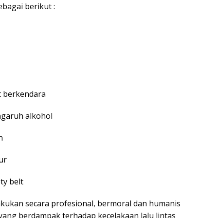
bagai berikut :
t berkendara
ngaruh alkohol
n
ur
ty belt
ilakukan secara profesional, bermoral dan humanis
yang berdampak terhadap kecelakaan lalu lintas