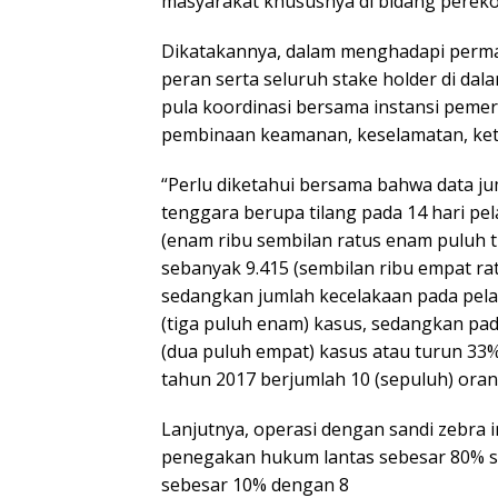
masyarakat khususnya di bidang perek
Dikatakannya, dalam menghadapi permasa
peran serta seluruh stake holder di da
pula koordinasi bersama instansi peme
pembinaan keamanan, keselamatan, keter
“Perlu diketahui bersama bahwa data jum
tenggara berupa tilang pada 14 hari pe
(enam ribu sembilan ratus enam puluh 
sebanyak 9.415 (sembilan ribu empat rat
sedangkan jumlah kecelakaan pada pela
(tiga puluh enam) kasus, sedangkan p
(dua puluh empat) kasus atau turun 33
tahun 2017 berjumlah 10 (sepuluh) oran
Lanjutnya, operasi dengan sandi zebra
penegakan hukum lantas sebesar 80% se
sebesar 10% dengan 8