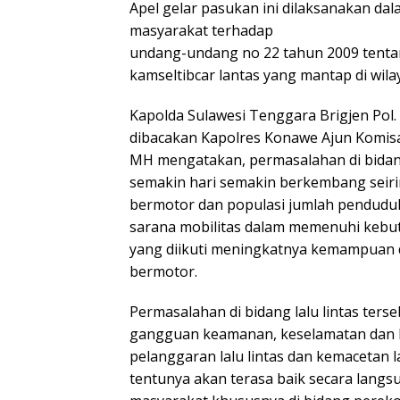
Apel gelar pasukan ini dilaksanakan d
masyarakat terhadap
undang-undang no 22 tahun 2009 tentang
kamseltibcar lantas yang mantap di wil
Kapolda Sulawesi Tenggara Brigjen Pol
dibacakan Kapolres Konawe Ajun Komisari
MH mengatakan, permasalahan di bidang l
semakin hari semakin berkembang sei
bermotor dan populasi jumlah penduduk
sarana mobilitas dalam memenuhi kebu
yang diikuti meningkatnya kemampuan 
bermotor.
Permasalahan di bidang lalu lintas ters
gangguan keamanan, keselamatan dan kete
pelanggaran lalu lintas dan kemacetan la
tentunya akan terasa baik secara lang