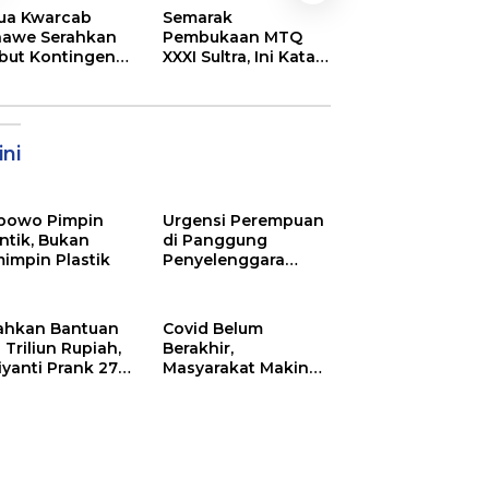
DPRD Kota Bau
ua Kwarcab
Semarak
Kunker ke Kona
awe Serahkan
Pembukaan MTQ
Jajaki Kerja Sa
ibut Kontingen
XXXI Sultra, Ini Kata
Suplai Beras un
nas XII 2026
Bupati Konawe
Kendalikan Infla
ni
bowo Pimpin
Urgensi Perempuan
ntik, Bukan
di Panggung
impin Plastik
Penyelenggara
Pemilu
ahkan Bantuan
Covid Belum
 Triliun Rupiah,
Berakhir,
iyanti Prank 270
Masyarakat Makin
a Orang
Menjerit