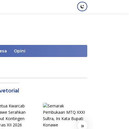
Desa
Opini
vetorial
»