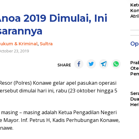
Ket
Kon
noa 2019 Dimulai, Ini
Atr
Jam
sarannya
Opi
ukum & Kriminal
,
Sultra
ctober 23, 2019
Pra
SHARE
Ote
Pem
 Resor (Polres) Konawe gelar apel pasukan operasi
rsebut dimulai hari ini, rabu (23 oktober hingga 5
Ser
Dua
Her
Jut
 masing – masing adalah Ketua Pengadilan Negeri
e Mayor. Inf. Petrus H, Kadis Perhubungan Konawe,
onawe.