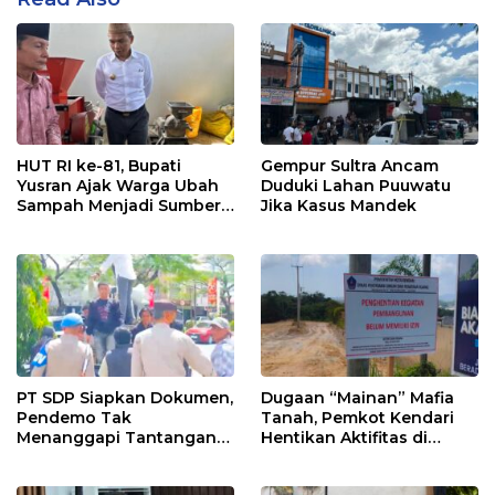
HUT RI ke-81, Bupati
Gempur Sultra Ancam
Yusran Ajak Warga Ubah
Duduki Lahan Puuwatu
Sampah Menjadi Sumber
Jika Kasus Mandek
Penghasilan
PT SDP Siapkan Dokumen,
Dugaan “Mainan” Mafia
Pendemo Tak
Tanah, Pemkot Kendari
Menanggapi Tantangan
Hentikan Aktifitas di
Adu Data
Lahan Sengketa Puwatu