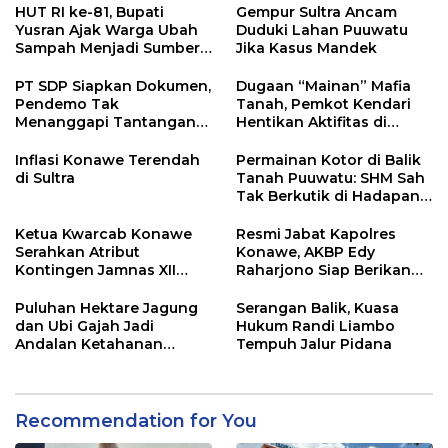
HUT RI ke-81, Bupati
Gempur Sultra Ancam
Yusran Ajak Warga Ubah
Duduki Lahan Puuwatu
Sampah Menjadi Sumber
Jika Kasus Mandek
Penghasilan
PT SDP Siapkan Dokumen,
Dugaan “Mainan” Mafia
Pendemo Tak
Tanah, Pemkot Kendari
Menanggapi Tantangan
Hentikan Aktifitas di
Adu Data
Lahan Sengketa Puwatu
Inflasi Konawe Terendah
Permainan Kotor di Balik
di Sultra
Tanah Puuwatu: SHM Sah
Tak Berkutik di Hadapan
Dugaan Mafia
Ketua Kwarcab Konawe
Resmi Jabat Kapolres
Serahkan Atribut
Konawe, AKBP Edy
Kontingen Jamnas XII
Raharjono Siap Berikan
2026
Pelayanan Terbaik
Puluhan Hektare Jagung
Serangan Balik, Kuasa
dan Ubi Gajah Jadi
Hukum Randi Liambo
Andalan Ketahanan
Tempuh Jalur Pidana
Pangan di Tirawuta
Recommendation for You