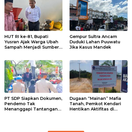
HUT RI ke-81, Bupati
Gempur Sultra Ancam
Yusran Ajak Warga Ubah
Duduki Lahan Puuwatu
Sampah Menjadi Sumber
Jika Kasus Mandek
Penghasilan
PT SDP Siapkan Dokumen,
Dugaan “Mainan” Mafia
Pendemo Tak
Tanah, Pemkot Kendari
Menanggapi Tantangan
Hentikan Aktifitas di
Adu Data
Lahan Sengketa Puwatu