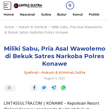
Home
Nasional
Sultra
Butur
Konut
Politik
H
S
Home
Hukum & Kriminal
Miliki Sabu, Pria Asal Wawolemo
k
di Bekuk Satres Narkoba Polres Konawe
i
p
t
Miliki Sabu, Pria Asal Wawolemo
o
c
di Bekuk Satres Narkoba Polres
o
Konawe
n
t
Syahnal
-
Hukum & Kriminal
,
Sultra
e
August 3, 2022
n
t
LINTASSULTRA.COM | KONAWE – Kepolisian Resort