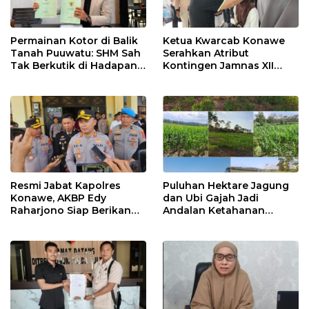
Permainan Kotor di Balik
Ketua Kwarcab Konawe
Tanah Puuwatu: SHM Sah
Serahkan Atribut
Tak Berkutik di Hadapan
Kontingen Jamnas XII
Dugaan Mafia
2026
Resmi Jabat Kapolres
Puluhan Hektare Jagung
Konawe, AKBP Edy
dan Ubi Gajah Jadi
Raharjono Siap Berikan
Andalan Ketahanan
Pelayanan Terbaik
Pangan di Tirawuta