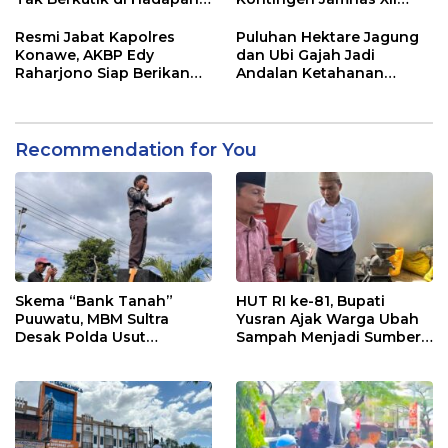
Dugaan Mafia
2026
Resmi Jabat Kapolres
Puluhan Hektare Jagung
Konawe, AKBP Edy
dan Ubi Gajah Jadi
Raharjono Siap Berikan
Andalan Ketahanan
Pelayanan Terbaik
Pangan di Tirawuta
Recommendation for You
Skema “Bank Tanah”
HUT RI ke-81, Bupati
Puuwatu, MBM Sultra
Yusran Ajak Warga Ubah
Desak Polda Usut
Sampah Menjadi Sumber
Keterlibatan Adik Ketua
Penghasilan
Kadin