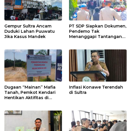
Gempur Sultra Ancam
PT SDP Siapkan Dokumen,
Duduki Lahan Puuwatu
Pendemo Tak
Jika Kasus Mandek
Menanggapi Tantangan
Adu Data
Dugaan “Mainan” Mafia
Inflasi Konawe Terendah
Tanah, Pemkot Kendari
di Sultra
Hentikan Aktifitas di
Lahan Sengketa Puwatu