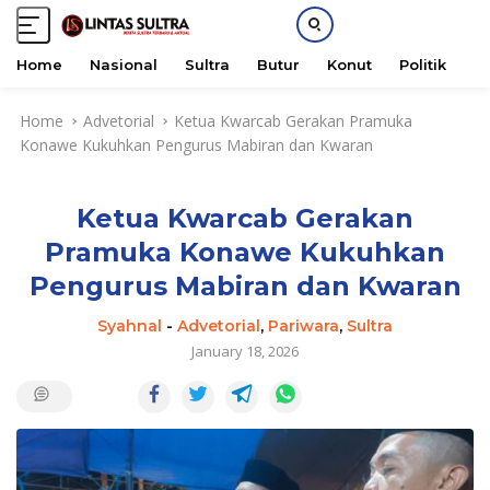
Home
Nasional
Sultra
Butur
Konut
Politik
H
S
Home
Advetorial
Ketua Kwarcab Gerakan Pramuka
k
Konawe Kukuhkan Pengurus Mabiran dan Kwaran
i
p
t
Ketua Kwarcab Gerakan
o
c
Pramuka Konawe Kukuhkan
o
Pengurus Mabiran dan Kwaran
n
t
Syahnal
-
Advetorial
,
Pariwara
,
Sultra
e
January 18, 2026
n
t