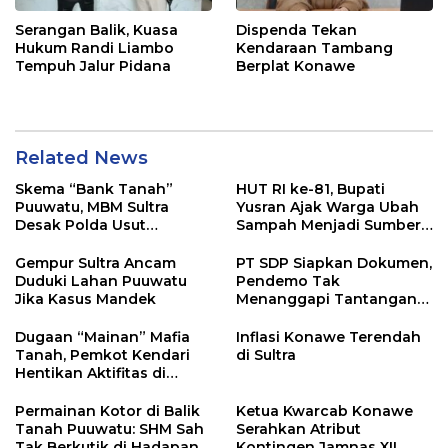
Serangan Balik, Kuasa
Dispenda Tekan
Hukum Randi Liambo
Kendaraan Tambang
Tempuh Jalur Pidana
Berplat Konawe
Related News
Skema “Bank Tanah”
HUT RI ke-81, Bupati
Puuwatu, MBM Sultra
Yusran Ajak Warga Ubah
Desak Polda Usut
Sampah Menjadi Sumber
Keterlibatan Adik Ketua
Penghasilan
Kadin
Gempur Sultra Ancam
PT SDP Siapkan Dokumen,
Duduki Lahan Puuwatu
Pendemo Tak
Jika Kasus Mandek
Menanggapi Tantangan
Adu Data
Dugaan “Mainan” Mafia
Inflasi Konawe Terendah
Tanah, Pemkot Kendari
di Sultra
Hentikan Aktifitas di
Lahan Sengketa Puwatu
Permainan Kotor di Balik
Ketua Kwarcab Konawe
Tanah Puuwatu: SHM Sah
Serahkan Atribut
Tak Berkutik di Hadapan
Kontingen Jamnas XII