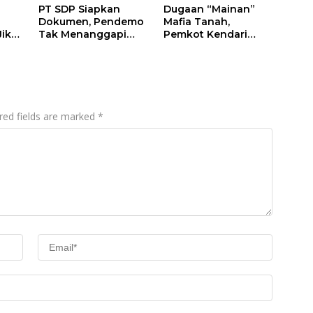
PT SDP Siapkan
Dugaan “Mainan”
Dokumen, Pendemo
Mafia Tanah,
Jika
Tak Menanggapi
Pemkot Kendari
Tantangan Adu Data
Hentikan Aktifitas di
Lahan Sengketa
Puwatu
red fields are marked
*