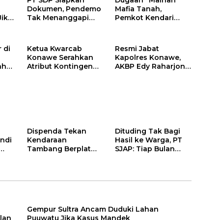
Dokumen, Pendemo
Mafia Tanah,
Jika
Tak Menanggapi
Pemkot Kendari
Tantangan Adu Data
Hentikan Aktifitas di
Lahan Sengketa
Puwatu
 di
Ketua Kwarcab
Resmi Jabat
Konawe Serahkan
Kapolres Konawe,
ah
Atribut Kontingen
AKBP Edy Raharjono
Jamnas XII 2026
Siap Berikan
n
Pelayanan Terbaik
Dispenda Tekan
Dituding Tak Bagi
ndi
Kendaraan
Hasil ke Warga, PT
Tambang Berplat
SJAP: Tiap Bulan
Konawe
Kami Setor
Gempur Sultra Ancam Duduki Lahan
lan
Puuwatu Jika Kasus Mandek