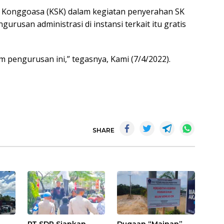
l Konggoasa (KSK) dalam kegiatan penyerahan SK
usan administrasi di instansi terkait itu gratis
am pengurusan ini,” tegasnya, Kami (7/4/2022).
SHARE
PT SDP Siapkan
Dugaan “Mainan”