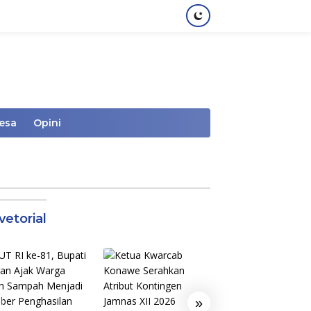
Desa
Opini
vetorial
»