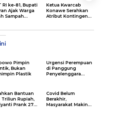
Semarak
 RI ke-81, Bupati
Ketua Kwarcab
Pembukaan MT
ran Ajak Warga
Konawe Serahkan
XXXI Sultra, Ini K
ah Sampah
Atribut Kontingen
Bupati Konawe
jadi Sumber
Jamnas XII 2026
ghasilan
ni
bowo Pimpin
Urgensi Perempuan
ntik, Bukan
di Panggung
impin Plastik
Penyelenggara
Pemilu
ahkan Bantuan
Covid Belum
 Triliun Rupiah,
Berakhir,
iyanti Prank 270
Masyarakat Makin
a Orang
Menjerit