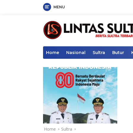
MENU
Skip
to
content
Home
Nasional
Sultra
Butur
Home
Sultra