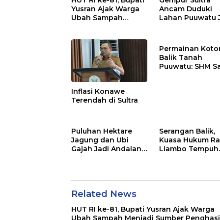
Yusran Ajak Warga
Ancam Duduki
Ubah Sampah
Lahan Puuwatu 
Menjadi Sumber
Kasus Mandek
Penghasilan
Permainan Kotor
Balik Tanah
Puuwatu: SHM S
Tak Berkutik di
Hadapan Dugaa
Inflasi Konawe
Mafia
Terendah di Sultra
Puluhan Hektare
Serangan Balik,
Jagung dan Ubi
Kuasa Hukum Ra
Gajah Jadi Andalan
Liambo Tempuh
Ketahanan Pangan
Jalur Pidana
di Tirawuta
Related News
HUT RI ke-81, Bupati Yusran Ajak Warga
Ubah Sampah Menjadi Sumber Penghasi