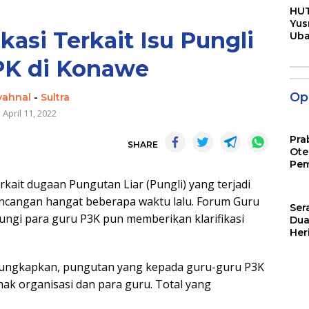
HUT
Yus
kasi Terkait Isu Pungli
Ub
Men
Pen
PK di Konawe
Opi
yahnal
-
Sultra
April 11, 2022
Pra
SHARE
Ote
Pem
it dugaan Pungutan Liar (Pungli) yang terjadi
ncangan hangat beberapa waktu lalu. Forum Guru
Ser
ngi para guru P3K pun memberikan klarifikasi
Dua
Her
Jut
ungkapkan, pungutan yang kepada guru-guru P3K
ak organisasi dan para guru. Total yang