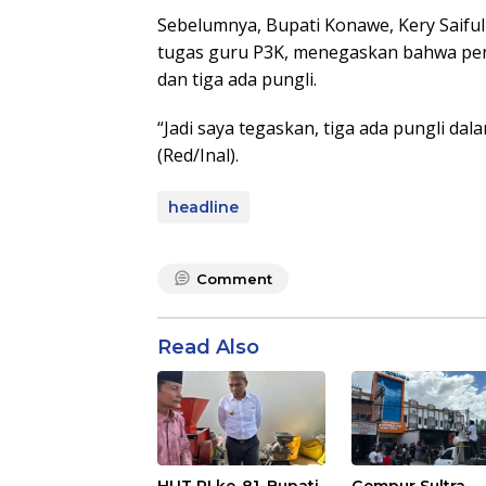
Sebelumnya, Bupati Konawe, Kery Saifu
tugas guru P3K, menegaskan bahwa pengur
dan tiga ada pungli.
“Jadi saya tegaskan, tiga ada pungli dal
(Red/Inal).
headline
Comment
Read Also
HUT RI ke-81, Bupati
Gempur Sultra