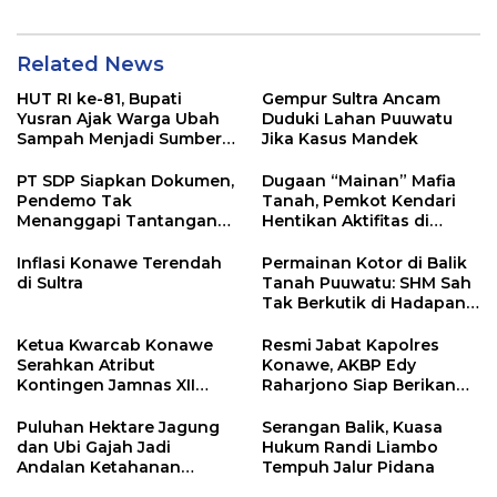
Related News
HUT RI ke-81, Bupati
Gempur Sultra Ancam
Yusran Ajak Warga Ubah
Duduki Lahan Puuwatu
Sampah Menjadi Sumber
Jika Kasus Mandek
Penghasilan
PT SDP Siapkan Dokumen,
Dugaan “Mainan” Mafia
Pendemo Tak
Tanah, Pemkot Kendari
Menanggapi Tantangan
Hentikan Aktifitas di
Adu Data
Lahan Sengketa Puwatu
Inflasi Konawe Terendah
Permainan Kotor di Balik
di Sultra
Tanah Puuwatu: SHM Sah
Tak Berkutik di Hadapan
Dugaan Mafia
Ketua Kwarcab Konawe
Resmi Jabat Kapolres
Serahkan Atribut
Konawe, AKBP Edy
Kontingen Jamnas XII
Raharjono Siap Berikan
2026
Pelayanan Terbaik
Puluhan Hektare Jagung
Serangan Balik, Kuasa
dan Ubi Gajah Jadi
Hukum Randi Liambo
Andalan Ketahanan
Tempuh Jalur Pidana
Pangan di Tirawuta