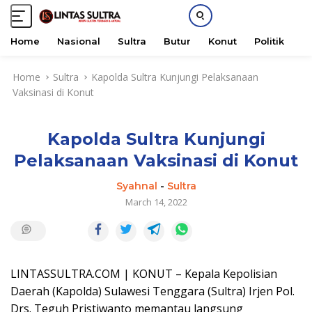
Home
Nasional
Sultra
Butur
Konut
Politik
H
S
Home
Sultra
Kapolda Sultra Kunjungi Pelaksanaan
k
Vaksinasi di Konut
i
p
t
Kapolda Sultra Kunjungi
o
c
Pelaksanaan Vaksinasi di Konut
o
n
Syahnal
-
Sultra
t
March 14, 2022
e
n
t
LINTASSULTRA.COM | KONUT – Kepala Kepolisian
Daerah (Kapolda) Sulawesi Tenggara (Sultra) Irjen Pol.
Drs. Teguh Pristiwanto memantau langsung