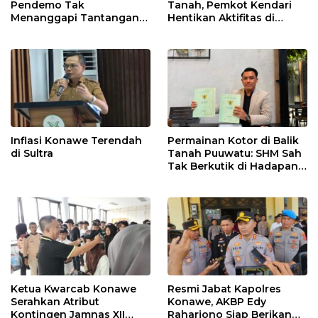
Pendemo Tak
Tanah, Pemkot Kendari
Menanggapi Tantangan
Hentikan Aktifitas di
Adu Data
Lahan Sengketa Puwatu
Inflasi Konawe Terendah
Permainan Kotor di Balik
di Sultra
Tanah Puuwatu: SHM Sah
Tak Berkutik di Hadapan
Dugaan Mafia
Ketua Kwarcab Konawe
Resmi Jabat Kapolres
Serahkan Atribut
Konawe, AKBP Edy
Kontingen Jamnas XII
Raharjono Siap Berikan