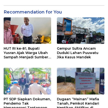
Recommendation for You
HUT RI ke-81, Bupati
Gempur Sultra Ancam
Yusran Ajak Warga Ubah
Duduki Lahan Puuwatu
Sampah Menjadi Sumber
Jika Kasus Mandek
Penghasilan
PT SDP Siapkan Dokumen,
Dugaan “Mainan” Mafia
Pendemo Tak
Tanah, Pemkot Kendari
Menanggapi Tantangan
Hentikan Aktifitas di