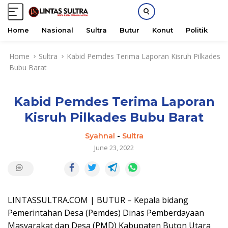
Home
Nasional
Sultra
Butur
Konut
Politik
H
S
Home
Sultra
Kabid Pemdes Terima Laporan Kisruh Pilkades
k
Bubu Barat
i
p
t
Kabid Pemdes Terima Laporan
o
c
Kisruh Pilkades Bubu Barat
o
n
Syahnal
-
Sultra
t
June 23, 2022
e
n
t
LINTASSULTRA.COM | BUTUR – Kepala bidang
Pemerintahan Desa (Pemdes) Dinas Pemberdayaan
Masyarakat dan Desa (PMD) Kabupaten Buton Utara