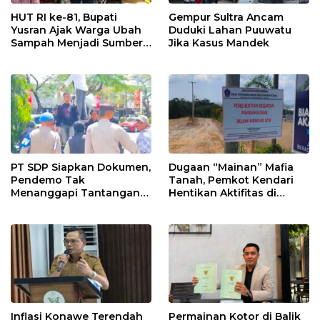
HUT RI ke-81, Bupati
Gempur Sultra Ancam
Yusran Ajak Warga Ubah
Duduki Lahan Puuwatu
Sampah Menjadi Sumber
Jika Kasus Mandek
Penghasilan
PT SDP Siapkan Dokumen,
Dugaan “Mainan” Mafia
Pendemo Tak
Tanah, Pemkot Kendari
Menanggapi Tantangan
Hentikan Aktifitas di
Adu Data
Lahan Sengketa Puwatu
Inflasi Konawe Terendah
Permainan Kotor di Balik