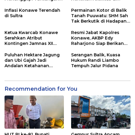
Adu Data
Lahan Sengketa Puwatu
Inflasi Konawe Terendah
Permainan Kotor di Balik
di Sultra
Tanah Puuwatu: SHM Sah
Tak Berkutik di Hadapan
Dugaan Mafia
Ketua Kwarcab Konawe
Resmi Jabat Kapolres
Serahkan Atribut
Konawe, AKBP Edy
Kontingen Jamnas XII
Raharjono Siap Berikan
2026
Pelayanan Terbaik
Puluhan Hektare Jagung
Serangan Balik, Kuasa
dan Ubi Gajah Jadi
Hukum Randi Liambo
Andalan Ketahanan
Tempuh Jalur Pidana
Pangan di Tirawuta
Recommendation for You
HUT RI ke-81, Bupati
Gempur Sultra Ancam