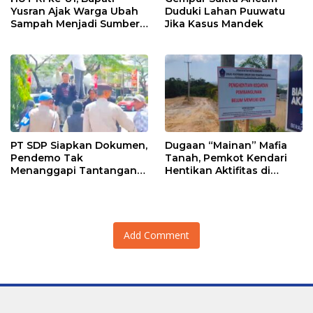
Yusran Ajak Warga Ubah
Duduki Lahan Puuwatu
Sampah Menjadi Sumber
Jika Kasus Mandek
Penghasilan
PT SDP Siapkan Dokumen,
Dugaan “Mainan” Mafia
Pendemo Tak
Tanah, Pemkot Kendari
Menanggapi Tantangan
Hentikan Aktifitas di
Adu Data
Lahan Sengketa Puwatu
Add Comment