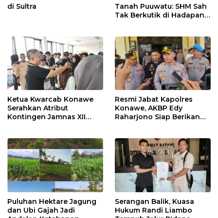
di Sultra
Tanah Puuwatu: SHM Sah
Tak Berkutik di Hadapan
Dugaan Mafia
Ketua Kwarcab Konawe
Resmi Jabat Kapolres
Serahkan Atribut
Konawe, AKBP Edy
Kontingen Jamnas XII
Raharjono Siap Berikan
2026
Pelayanan Terbaik
Puluhan Hektare Jagung
Serangan Balik, Kuasa
dan Ubi Gajah Jadi
Hukum Randi Liambo