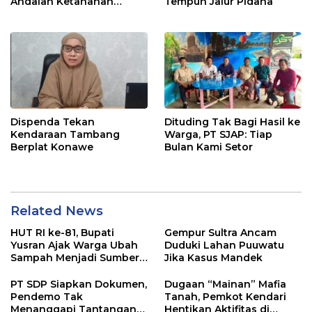
Andalan Ketahanan
Tempuh Jalur Pidana
Pangan di Tirawuta
Dispenda Tekan
Dituding Tak Bagi Hasil ke
Kendaraan Tambang
Warga, PT SJAP: Tiap
Berplat Konawe
Bulan Kami Setor
Related News
HUT RI ke-81, Bupati
Gempur Sultra Ancam
Yusran Ajak Warga Ubah
Duduki Lahan Puuwatu
Sampah Menjadi Sumber
Jika Kasus Mandek
Penghasilan
PT SDP Siapkan Dokumen,
Dugaan “Mainan” Mafia
Pendemo Tak
Tanah, Pemkot Kendari
Menanggapi Tantangan
Hentikan Aktifitas di