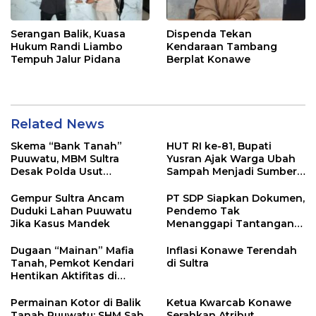
Serangan Balik, Kuasa
Dispenda Tekan
Hukum Randi Liambo
Kendaraan Tambang
Tempuh Jalur Pidana
Berplat Konawe
Related News
Skema “Bank Tanah”
HUT RI ke-81, Bupati
Puuwatu, MBM Sultra
Yusran Ajak Warga Ubah
Desak Polda Usut
Sampah Menjadi Sumber
Keterlibatan Adik Ketua
Penghasilan
Kadin
Gempur Sultra Ancam
PT SDP Siapkan Dokumen,
Duduki Lahan Puuwatu
Pendemo Tak
Jika Kasus Mandek
Menanggapi Tantangan
Adu Data
Dugaan “Mainan” Mafia
Inflasi Konawe Terendah
Tanah, Pemkot Kendari
di Sultra
Hentikan Aktifitas di
Lahan Sengketa Puwatu
Permainan Kotor di Balik
Ketua Kwarcab Konawe
Tanah Puuwatu: SHM Sah
Serahkan Atribut