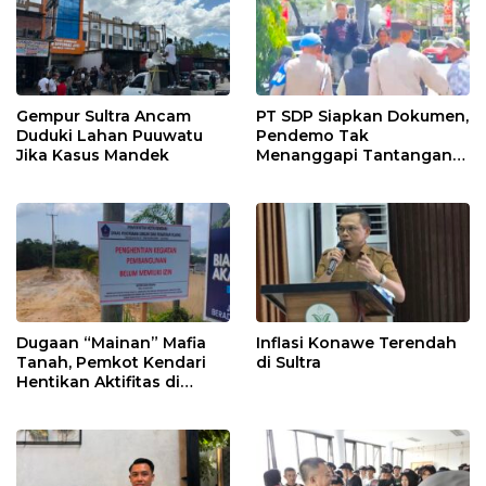
Gempur Sultra Ancam
PT SDP Siapkan Dokumen,
Duduki Lahan Puuwatu
Pendemo Tak
Jika Kasus Mandek
Menanggapi Tantangan
Adu Data
Dugaan “Mainan” Mafia
Inflasi Konawe Terendah
Tanah, Pemkot Kendari
di Sultra
Hentikan Aktifitas di
Lahan Sengketa Puwatu