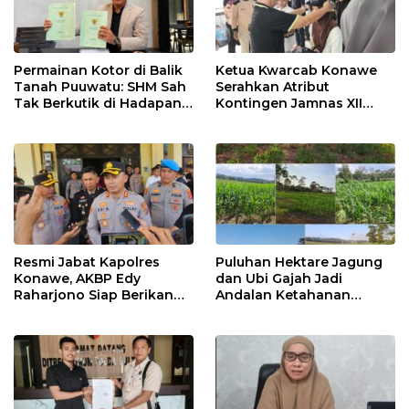
Permainan Kotor di Balik
Ketua Kwarcab Konawe
Tanah Puuwatu: SHM Sah
Serahkan Atribut
Tak Berkutik di Hadapan
Kontingen Jamnas XII
Dugaan Mafia
2026
Resmi Jabat Kapolres
Puluhan Hektare Jagung
Konawe, AKBP Edy
dan Ubi Gajah Jadi
Raharjono Siap Berikan
Andalan Ketahanan
Pelayanan Terbaik
Pangan di Tirawuta