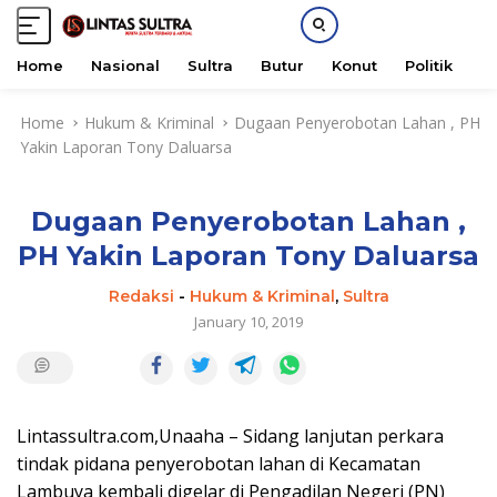
Home
Nasional
Sultra
Butur
Konut
Politik
H
S
Home
Hukum & Kriminal
Dugaan Penyerobotan Lahan , PH
k
Yakin Laporan Tony Daluarsa
i
p
t
Dugaan Penyerobotan Lahan ,
o
c
PH Yakin Laporan Tony Daluarsa
o
n
Redaksi
-
Hukum & Kriminal
,
Sultra
t
January 10, 2019
e
n
t
Lintassultra.com,Unaaha – Sidang lanjutan perkara
tindak pidana penyerobotan lahan di Kecamatan
Lambuya kembali digelar di Pengadilan Negeri (PN)