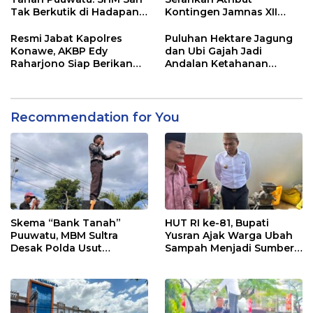
Tak Berkutik di Hadapan
Kontingen Jamnas XII
Dugaan Mafia
2026
Resmi Jabat Kapolres
Puluhan Hektare Jagung
Konawe, AKBP Edy
dan Ubi Gajah Jadi
Raharjono Siap Berikan
Andalan Ketahanan
Pelayanan Terbaik
Pangan di Tirawuta
Recommendation for You
Skema “Bank Tanah”
HUT RI ke-81, Bupati
Puuwatu, MBM Sultra
Yusran Ajak Warga Ubah
Desak Polda Usut
Sampah Menjadi Sumber
Keterlibatan Adik Ketua
Penghasilan
Kadin