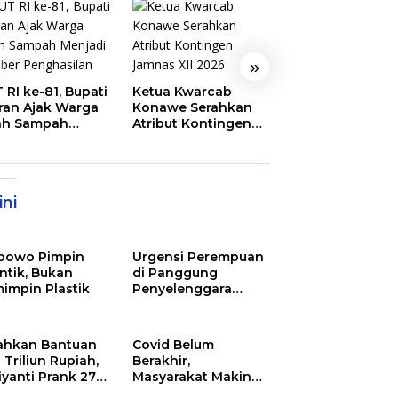
»
Semarak
 RI ke-81, Bupati
Ketua Kwarcab
Pembukaan MT
ran Ajak Warga
Konawe Serahkan
XXXI Sultra, Ini K
ah Sampah
Atribut Kontingen
Bupati Konawe
jadi Sumber
Jamnas XII 2026
ghasilan
ni
bowo Pimpin
Urgensi Perempuan
ntik, Bukan
di Panggung
impin Plastik
Penyelenggara
Pemilu
ahkan Bantuan
Covid Belum
 Triliun Rupiah,
Berakhir,
iyanti Prank 270
Masyarakat Makin
a Orang
Menjerit