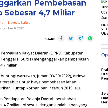
ggarkan Pembebasan
 Sebesar 4,7 Miliar
«
nal
-
Konut
,
Sultra
HUT
eptember 9, 2022
Yus
Ub
Men
SHARE
Pen
erwakilan Rakyat Daerah (DPRD) Kabupaten
Opi
si Tenggara (Sultra) menganggarkan pembebasan
,7 miliar.
Pra
Ote
 hubungi wartawan, Jumat (09/09/2022), dirinya
Pem
r tersebut untuk biaya pembebasan lahan
irikan Huntap korban banjir tahun 2019 lalu.
Ser
Dua
n Pendapatan Belanja Daerah perubahan
Her
4,7 miliar. Ini sesuai dengan jumlah lahan yang
Jut