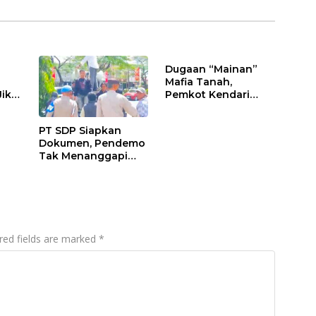
Dugaan “Mainan”
Mafia Tanah,
Jika
Pemkot Kendari
Hentikan Aktifitas di
Lahan Sengketa
PT SDP Siapkan
Puwatu
Dokumen, Pendemo
Tak Menanggapi
Tantangan Adu Data
red fields are marked
*