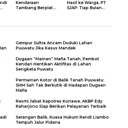
ndi
Kendaraan
Hasil ke Warga, PT
Tambang Berplat
SJAP: Tiap Bulan
Konawe
Kami Setor
Gempur Sultra Ancam Duduki Lahan
lan
Puuwatu Jika Kasus Mandek
k
Dugaan “Mainan” Mafia Tanah, Pemkot
Kendari Hentikan Aktifitas di Lahan
Sengketa Puwatu
Permainan Kotor di Balik Tanah Puuwatu:
SHM Sah Tak Berkutik di Hadapan Dugaan
Mafia
t
Resmi Jabat Kapolres Konawe, AKBP Edy
Raharjono Siap Berikan Pelayanan Terbaik
adi
Serangan Balik, Kuasa Hukum Randi Liambo
Tempuh Jalur Pidana