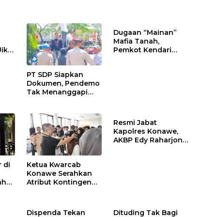
Dugaan “Mainan”
Mafia Tanah,
Jika
Pemkot Kendari
Hentikan Aktifitas di
Lahan Sengketa
PT SDP Siapkan
Puwatu
Dokumen, Pendemo
Tak Menanggapi
Tantangan Adu Data
Resmi Jabat
Kapolres Konawe,
AKBP Edy Raharjono
Siap Berikan
Pelayanan Terbaik
 di
Ketua Kwarcab
Konawe Serahkan
ah
Atribut Kontingen
Jamnas XII 2026
n
Dispenda Tekan
Dituding Tak Bagi