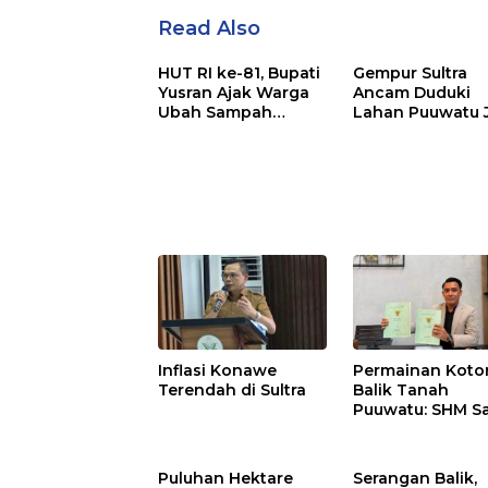
Read Also
HUT RI ke-81, Bupati
Gempur Sultra
Yusran Ajak Warga
Ancam Duduki
Ubah Sampah
Lahan Puuwatu 
Menjadi Sumber
Kasus Mandek
Penghasilan
Inflasi Konawe
Permainan Kotor
Terendah di Sultra
Balik Tanah
Puuwatu: SHM S
Tak Berkutik di
Hadapan Dugaa
Mafia
Puluhan Hektare
Serangan Balik,