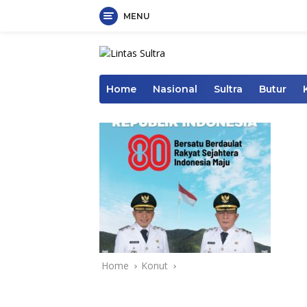
MENU
Skip
to
content
Home
Nasional
Sultra
Butur
Home
Konut