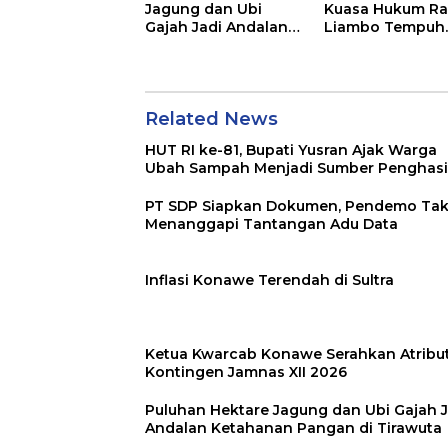
Jagung dan Ubi
Kuasa Hukum Ra
Gajah Jadi Andalan
Liambo Tempuh
Ketahanan Pangan
Jalur Pidana
di Tirawuta
Related News
HUT RI ke-81, Bupati Yusran Ajak Warga
Ubah Sampah Menjadi Sumber Penghasi
PT SDP Siapkan Dokumen, Pendemo Ta
Menanggapi Tantangan Adu Data
Inflasi Konawe Terendah di Sultra
Ketua Kwarcab Konawe Serahkan Atribu
Kontingen Jamnas XII 2026
Puluhan Hektare Jagung dan Ubi Gajah J
Andalan Ketahanan Pangan di Tirawuta