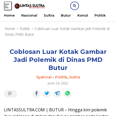
Home
Nasional
Sultra
Butur
Konut
Politik
H
S
Home
Politik
Coblosan Luar Kotak Gambar Jadi Polemik di
k
Dinas PMD Butur
i
p
t
Coblosan Luar Kotak Gambar
o
c
Jadi Polemik di Dinas PMD
o
Butur
n
t
Syahnal
-
Politik
,
Sultra
e
June 24, 2022
n
t
LINTASSULTRA.COM | BUTUR – Hingga kini polemik