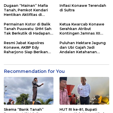
Adu Data
Dugaan “Mainan” Mafia
Inflasi Konawe Terendah
Tanah, Pemkot Kendari
di Sultra
Hentikan Aktifitas di
Lahan Sengketa Puwatu
Permainan Kotor di Balik
Ketua Kwarcab Konawe
Tanah Puuwatu: SHM Sah
Serahkan Atribut
Tak Berkutik di Hadapan
Kontingen Jamnas XII
Dugaan Mafia
2026
Resmi Jabat Kapolres
Puluhan Hektare Jagung
Konawe, AKBP Edy
dan Ubi Gajah Jadi
Raharjono Siap Berikan
Andalan Ketahanan
Pelayanan Terbaik
Pangan di Tirawuta
Recommendation for You
Skema “Bank Tanah”
HUT RI ke-81, Bupati