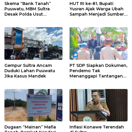
Skema “Bank Tanah”
HUT RI ke-81, Bupati
Puuwatu, MBM Sultra
Yusran Ajak Warga Ubah
Desak Polda Usut
Sampah Menjadi Sumber
Keterlibatan Adik Ketua
Penghasilan
Kadin
Gempur Sultra Ancam
PT SDP Siapkan Dokumen,
Duduki Lahan Puuwatu
Pendemo Tak
Jika Kasus Mandek
Menanggapi Tantangan
Adu Data
Dugaan “Mainan” Mafia
Inflasi Konawe Terendah