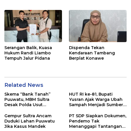
Pelayanan Terbaik
Pangan di Tirawuta
Serangan Balik, Kuasa
Dispenda Tekan
Hukum Randi Liambo
Kendaraan Tambang
Tempuh Jalur Pidana
Berplat Konawe
Related News
Skema “Bank Tanah”
HUT RI ke-81, Bupati
Puuwatu, MBM Sultra
Yusran Ajak Warga Ubah
Desak Polda Usut
Sampah Menjadi Sumber
Keterlibatan Adik Ketua
Penghasilan
Kadin
Gempur Sultra Ancam
PT SDP Siapkan Dokumen,
Duduki Lahan Puuwatu
Pendemo Tak
Jika Kasus Mandek
Menanggapi Tantangan