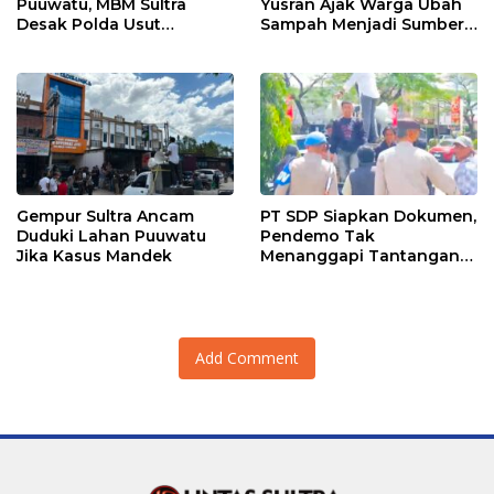
Puuwatu, MBM Sultra
Yusran Ajak Warga Ubah
Desak Polda Usut
Sampah Menjadi Sumber
Keterlibatan Adik Ketua
Penghasilan
Kadin
Gempur Sultra Ancam
PT SDP Siapkan Dokumen,
Duduki Lahan Puuwatu
Pendemo Tak
Jika Kasus Mandek
Menanggapi Tantangan
Adu Data
Add Comment