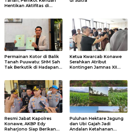
Tanah, Pemkot Kendari
di Sultra
Hentikan Aktifitas di
Lahan Sengketa Puwatu
Permainan Kotor di Balik
Ketua Kwarcab Konawe
Tanah Puuwatu: SHM Sah
Serahkan Atribut
Tak Berkutik di Hadapan
Kontingen Jamnas XII
Dugaan Mafia
2026
Resmi Jabat Kapolres
Puluhan Hektare Jagung
Konawe, AKBP Edy
dan Ubi Gajah Jadi
Raharjono Siap Berikan
Andalan Ketahanan