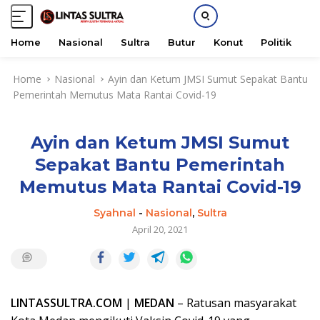
Home
Nasional
Sultra
Butur
Konut
Politik
H
S
Home
Nasional
Ayin dan Ketum JMSI Sumut Sepakat Bantu
k
Pemerintah Memutus Mata Rantai Covid-19
i
p
t
Ayin dan Ketum JMSI Sumut
o
c
Sepakat Bantu Pemerintah
o
Memutus Mata Rantai Covid-19
n
t
Syahnal
-
Nasional
,
Sultra
e
April 20, 2021
n
t
LINTASSULTRA.COM
|
MEDAN
– Ratusan masyarakat