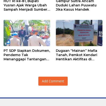
HUT RI ke-81, Bupati
Gempur Sultra Ancam
Yusran Ajak Warga Ubah
Duduki Lahan Puuwatu
Sampah Menjadi Sumber
Jika Kasus Mandek
Penghasilan
PT SDP Siapkan Dokumen,
Dugaan “Mainan” Mafia
Pendemo Tak
Tanah, Pemkot Kendari
Menanggapi Tantangan
Hentikan Aktifitas di
Adu Data
Lahan Sengketa Puwatu
Add Comment