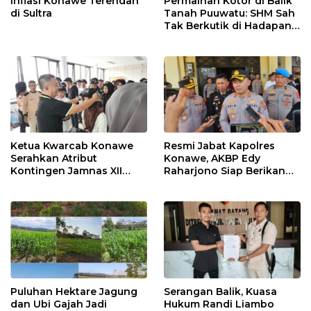
Inflasi Konawe Terendah
Permainan Kotor di Balik
di Sultra
Tanah Puuwatu: SHM Sah
Tak Berkutik di Hadapan
Dugaan Mafia
Ketua Kwarcab Konawe
Resmi Jabat Kapolres
Serahkan Atribut
Konawe, AKBP Edy
Kontingen Jamnas XII
Raharjono Siap Berikan
2026
Pelayanan Terbaik
Puluhan Hektare Jagung
Serangan Balik, Kuasa
dan Ubi Gajah Jadi
Hukum Randi Liambo