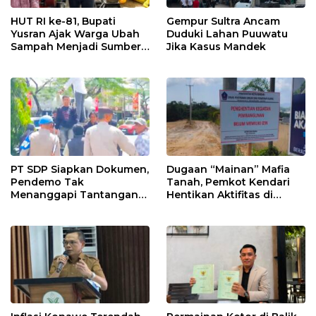
HUT RI ke-81, Bupati
Gempur Sultra Ancam
Yusran Ajak Warga Ubah
Duduki Lahan Puuwatu
Sampah Menjadi Sumber
Jika Kasus Mandek
Penghasilan
PT SDP Siapkan Dokumen,
Dugaan “Mainan” Mafia
Pendemo Tak
Tanah, Pemkot Kendari
Menanggapi Tantangan
Hentikan Aktifitas di
Adu Data
Lahan Sengketa Puwatu