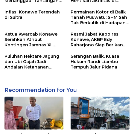
Menanggapi Tantangan
Hentikan Aktifitas di
Adu Data
Lahan Sengketa Puwatu
Inflasi Konawe Terendah
Permainan Kotor di Balik
di Sultra
Tanah Puuwatu: SHM Sah
Tak Berkutik di Hadapan
Dugaan Mafia
Ketua Kwarcab Konawe
Resmi Jabat Kapolres
Serahkan Atribut
Konawe, AKBP Edy
Kontingen Jamnas XII
Raharjono Siap Berikan
2026
Pelayanan Terbaik
Puluhan Hektare Jagung
Serangan Balik, Kuasa
dan Ubi Gajah Jadi
Hukum Randi Liambo
Andalan Ketahanan
Tempuh Jalur Pidana
Pangan di Tirawuta
Recommendation for You